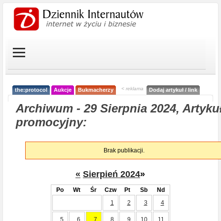
< reklama
the:protocol
Aukcje
Bukmacherzy
Dodaj artykuł / link
Archiwum - 29 Sierpnia 2024, Artyku
promocyjny:
Brak publikacji.
«
Sierpień 2024
»
Po
Wt
Śr
Czw
Pt
Sb
Nd
1
2
3
4
5
6
7
8
9
10
11