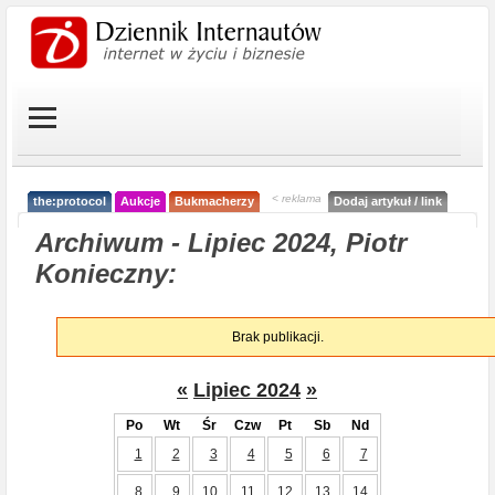
< reklama
the:protocol
Aukcje
Bukmacherzy
Dodaj artykuł / link
Archiwum - Lipiec 2024, Piotr
Konieczny:
Brak publikacji.
«
Lipiec 2024
»
Po
Wt
Śr
Czw
Pt
Sb
Nd
1
2
3
4
5
6
7
8
9
10
11
12
13
14