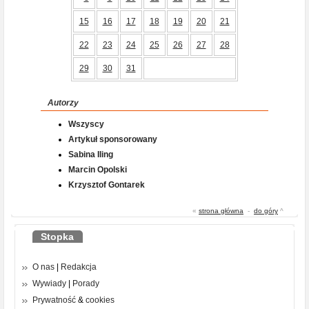
15
16
17
18
19
20
21
22
23
24
25
26
27
28
29
30
31
Autorzy
Wszyscy
Artykuł sponsorowany
Sabina Iling
Marcin Opolski
Krzysztof Gontarek
«
strona główna
-
do góry
^
Stopka
O nas
|
Redakcja
Wywiady
|
Porady
Prywatność
&
cookies