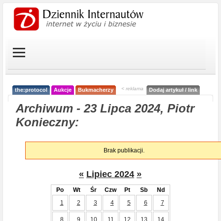
< reklama
the:protocol
Aukcje
Bukmacherzy
Dodaj artykuł / link
Archiwum - 23 Lipca 2024, Piotr
Konieczny:
Brak publikacji.
«
Lipiec 2024
»
Po
Wt
Śr
Czw
Pt
Sb
Nd
1
2
3
4
5
6
7
8
9
10
11
12
13
14