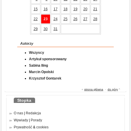
15
16
17
18
19
20
21
22
23
24
25
26
27
28
29
30
31
Autorzy
Wszyscy
Artykuł sponsorowany
Sabina Iling
Marcin Opolski
Krzysztof Gontarek
«
strona główna
-
do góry
^
Stopka
O nas
|
Redakcja
Wywiady
|
Porady
Prywatność
&
cookies