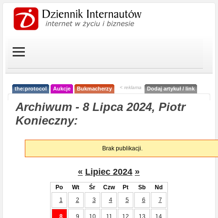
< reklama
the:protocol
Aukcje
Bukmacherzy
Dodaj artykuł / link
Archiwum - 8 Lipca 2024, Piotr
Konieczny:
Brak publikacji.
«
Lipiec 2024
»
Po
Wt
Śr
Czw
Pt
Sb
Nd
1
2
3
4
5
6
7
8
9
10
11
12
13
14