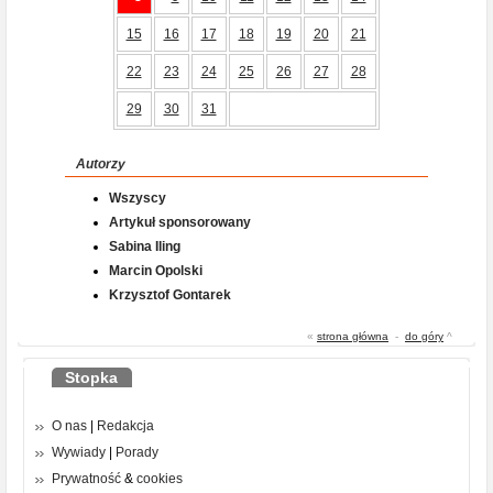
15
16
17
18
19
20
21
22
23
24
25
26
27
28
29
30
31
Autorzy
Wszyscy
Artykuł sponsorowany
Sabina Iling
Marcin Opolski
Krzysztof Gontarek
«
strona główna
-
do góry
^
Stopka
O nas
|
Redakcja
Wywiady
|
Porady
Prywatność
&
cookies