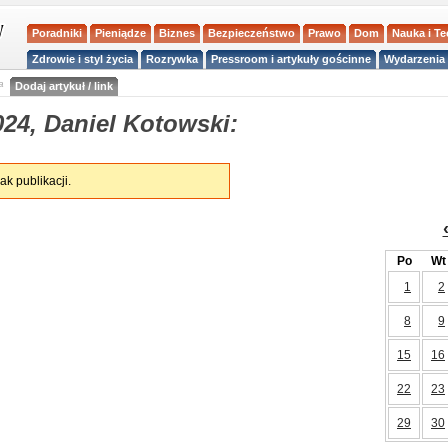
Poradniki
Pieniądze
Biznes
Bezpieczeństwo
Prawo
Dom
Nauka i T
Zdrowie i styl życia
Rozrywka
Pressroom i artykuły gościnne
Wydarzenia 
a
Dodaj artykuł / link
24, Daniel Kotowski:
ak publikacji.
Po
Wt
1
2
8
9
15
16
22
23
29
30