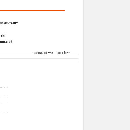
onsorowany
ski
Gontarek
«
strona główna
-
do góry
^