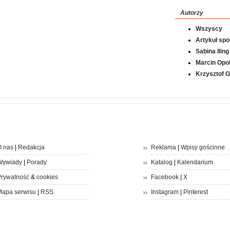
Autorzy
Wszyscy
Artykuł sp
Sabina Iling
Marcin Opol
Krzysztof 
 nas
|
Redakcja
Reklama
|
Wpisy gościnne
Wywiady
|
Porady
Katalog
|
Kalendarium
rywatność
&
cookies
Facebook
|
X
apa serwisu
|
RSS
Instagram
|
Pinterest