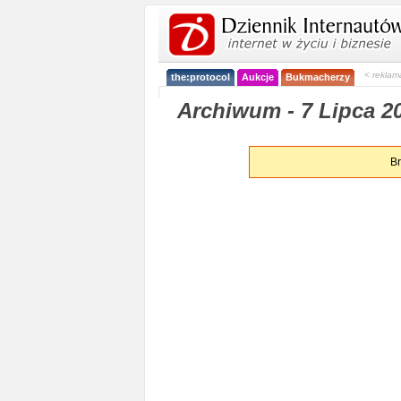
< reklam
the:protocol
Aukcje
Bukmacherzy
Archiwum - 7 Lipca 20
Br