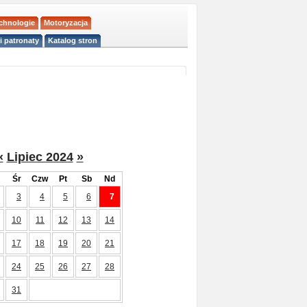
echnologie
Motoryzacja
i patronaty
Katalog stron
«
Lipiec 2024
»
Śr
Czw
Pt
Sb
Nd
3
4
5
6
7
10
11
12
13
14
17
18
19
20
21
24
25
26
27
28
31