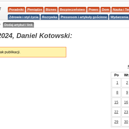
Poradniki
Pieniądze
Biznes
Bezpieczeństwo
Prawo
Dom
Nauka i T
Zdrowie i styl życia
Rozrywka
Pressroom i artykuły gościnne
Wydarzenia 
a
Dodaj artykuł / link
024, Daniel Kotowski:
ak publikacji.
Po
Wt
1
2
8
9
15
16
22
23
29
30