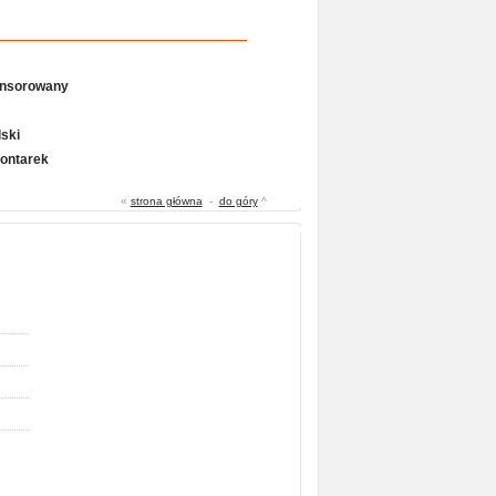
onsorowany
ski
Gontarek
«
strona główna
-
do góry
^