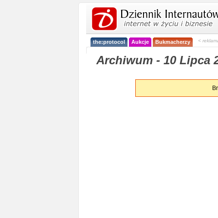
< reklam
the:protocol
Aukcje
Bukmacherzy
Archiwum - 10 Lipca 2
Br