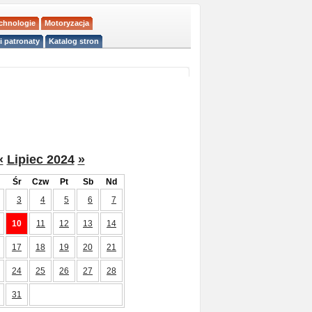
echnologie
Motoryzacja
i patronaty
Katalog stron
«
Lipiec 2024
»
Śr
Czw
Pt
Sb
Nd
3
4
5
6
7
10
11
12
13
14
17
18
19
20
21
24
25
26
27
28
31