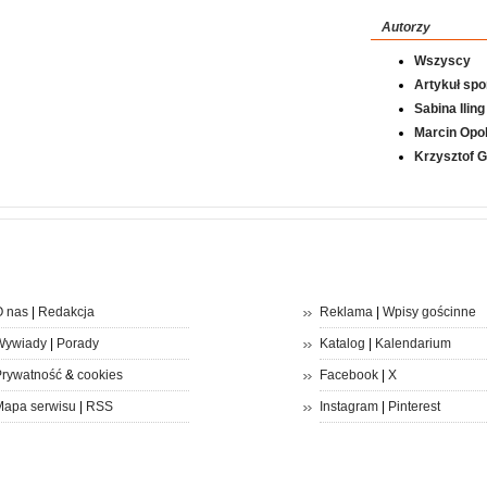
Autorzy
Wszyscy
Artykuł sp
Sabina Iling
Marcin Opol
Krzysztof 
 nas
|
Redakcja
Reklama
|
Wpisy gościnne
Wywiady
|
Porady
Katalog
|
Kalendarium
rywatność
&
cookies
Facebook
|
X
apa serwisu
|
RSS
Instagram
|
Pinterest