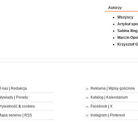
Autorzy
Wszyscy
Artykuł sp
Sabina Iling
Marcin Opol
Krzysztof 
 nas
|
Redakcja
Reklama
|
Wpisy gościnne
Wywiady
|
Porady
Katalog
|
Kalendarium
rywatność
&
cookies
Facebook
|
X
apa serwisu
|
RSS
Instagram
|
Pinterest