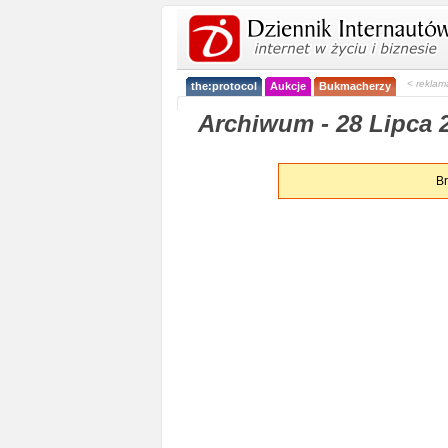
< reklam
the:protocol
Aukcje
Bukmacherzy
Archiwum - 28 Lipca 2
Br