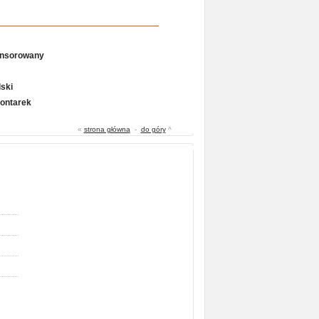
onsorowany
ski
Gontarek
«
strona główna
-
do góry
^