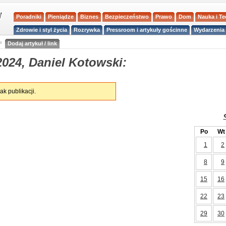
Poradniki
Pieniądze
Biznes
Bezpieczeństwo
Prawo
Dom
Nauka i T
Zdrowie i styl życia
Rozrywka
Pressroom i artykuły gościnne
Wydarzenia 
a
Dodaj artykuł / link
024, Daniel Kotowski:
ak publikacji.
Po
Wt
1
2
8
9
15
16
22
23
29
30