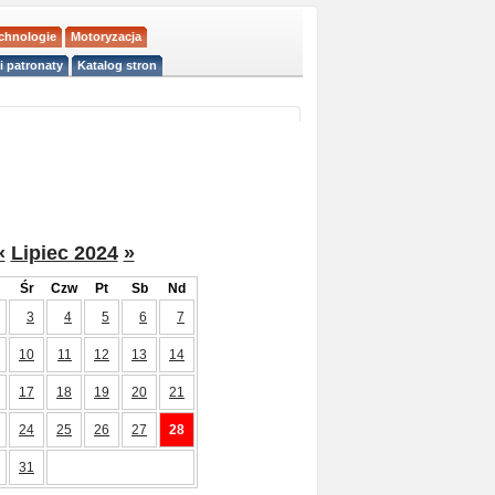
echnologie
Motoryzacja
i patronaty
Katalog stron
«
Lipiec 2024
»
Śr
Czw
Pt
Sb
Nd
3
4
5
6
7
10
11
12
13
14
17
18
19
20
21
24
25
26
27
28
31