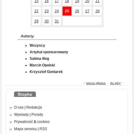
15
16
17
18
19
20
21
22
23
24
25
26
27
28
29
30
31
Autorzy
Wszyscy
Artykuł sponsorowany
Sabina Iling
Marcin Opolski
Krzysztof Gontarek
«
strona główna
-
do góry
^
Stopka
O nas
|
Redakcja
Wywiady
|
Porady
Prywatność
&
cookies
Mapa serwisu
|
RSS