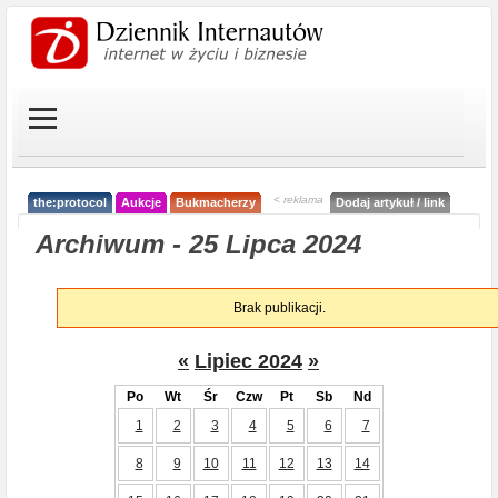
< reklama
the:protocol
Aukcje
Bukmacherzy
Dodaj artykuł / link
Archiwum - 25 Lipca 2024
Brak publikacji.
«
Lipiec 2024
»
Po
Wt
Śr
Czw
Pt
Sb
Nd
1
2
3
4
5
6
7
8
9
10
11
12
13
14