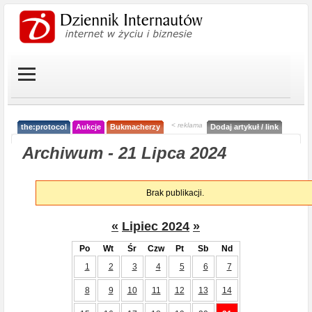
< reklama
the:protocol
Aukcje
Bukmacherzy
Dodaj artykuł / link
Archiwum - 21 Lipca 2024
Brak publikacji.
«
Lipiec 2024
»
Po
Wt
Śr
Czw
Pt
Sb
Nd
1
2
3
4
5
6
7
8
9
10
11
12
13
14