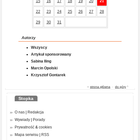
15
16
17
18
19
20
21
22
23
24
25
26
27
28
29
30
31
Autorzy
Wszyscy
Artykuł sponsorowany
Sabina Iling
Marcin Opolski
Krzysztof Gontarek
«
strona główna
-
do góry
^
Stopka
O nas
|
Redakcja
Wywiady
|
Porady
Prywatność
&
cookies
Mapa serwisu
|
RSS