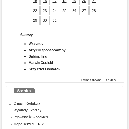
15
16
17
18
19
20
21
22
23
24
25
26
27
28
29
30
31
Autorzy
Wszyscy
Artykuł sponsorowany
Sabina Iling
Marcin Opolski
Krzysztof Gontarek
«
strona główna
-
do góry
^
Stopka
O nas
|
Redakcja
Wywiady
|
Porady
Prywatność
&
cookies
Mapa serwisu
|
RSS