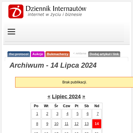
< reklama
the:protocol
Aukcje
Bukmacherzy
Dodaj artykuł / link
Archiwum - 14 Lipca 2024
Brak publikacji.
«
Lipiec 2024
»
Po
Wt
Śr
Czw
Pt
Sb
Nd
1
2
3
4
5
6
7
8
9
10
11
12
13
14