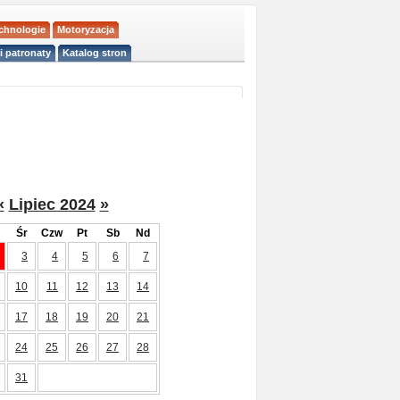
echnologie
Motoryzacja
i patronaty
Katalog stron
«
Lipiec 2024
»
Śr
Czw
Pt
Sb
Nd
3
4
5
6
7
10
11
12
13
14
17
18
19
20
21
24
25
26
27
28
31