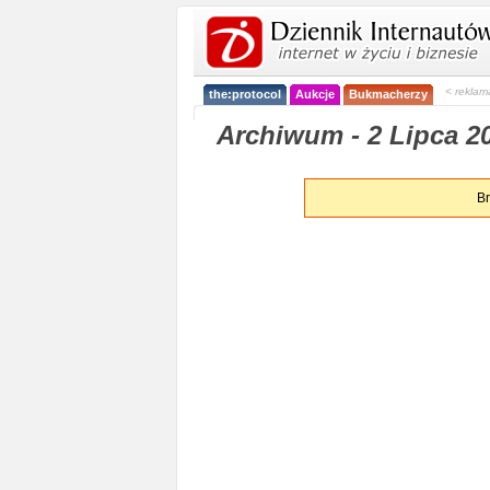
< reklam
the:protocol
Aukcje
Bukmacherzy
Archiwum - 2 Lipca 2
Br