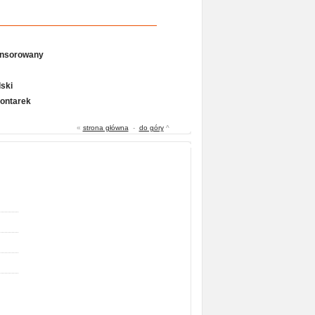
onsorowany
ski
Gontarek
«
strona główna
-
do góry
^