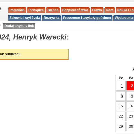
Poradniki
Pieniądze
Biznes
Bezpieczeństwo
Prawo
Dom
Nauka i T
Zdrowie i styl życia
Rozrywka
Pressroom i artykuły gościnne
Wydarzenia 
a
Dodaj artykuł / link
024, Henryk Warecki:
ak publikacji.
Po
Wt
1
2
8
9
15
16
22
23
29
30