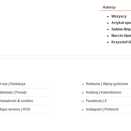
Autorzy
Wszyscy
Artykuł sp
Sabina Iling
Marcin Opol
Krzysztof 
 nas
|
Redakcja
Reklama
|
Wpisy gościnne
Wywiady
|
Porady
Katalog
|
Kalendarium
rywatność
&
cookies
Facebook
|
X
apa serwisu
|
RSS
Instagram
|
Pinterest