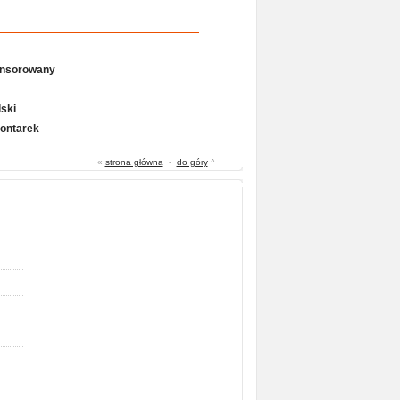
onsorowany
ski
Gontarek
«
strona główna
-
do góry
^