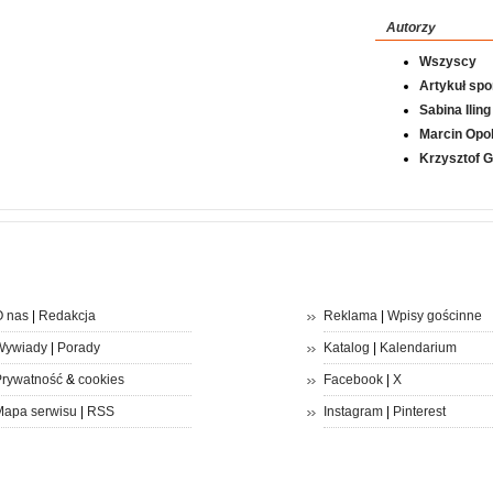
Autorzy
Wszyscy
Artykuł sp
Sabina Iling
Marcin Opol
Krzysztof 
 nas
|
Redakcja
Reklama
|
Wpisy gościnne
Wywiady
|
Porady
Katalog
|
Kalendarium
rywatność
&
cookies
Facebook
|
X
apa serwisu
|
RSS
Instagram
|
Pinterest