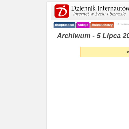
< reklam
the:protocol
Aukcje
Bukmacherzy
Archiwum - 5 Lipca 2
Br