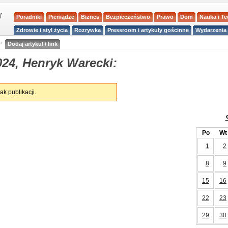
Poradniki
Pieniądze
Biznes
Bezpieczeństwo
Prawo
Dom
Nauka i T
Zdrowie i styl życia
Rozrywka
Pressroom i artykuły gościnne
Wydarzenia 
a
Dodaj artykuł / link
024, Henryk Warecki:
ak publikacji.
Po
Wt
1
2
8
9
15
16
22
23
29
30