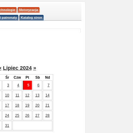
echnologie
Motoryzacja
i patronaty
Katalog stron
«
Lipiec 2024
»
Śr
Czw
Pt
Sb
Nd
3
4
5
6
7
10
11
12
13
14
17
18
19
20
21
24
25
26
27
28
31