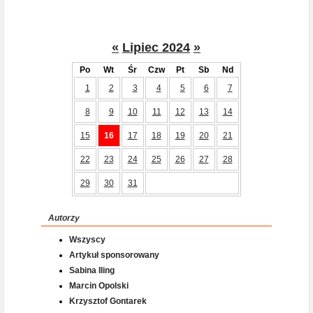
«
Lipiec 2024
»
Po
Wt
Śr
Czw
Pt
Sb
Nd
1
2
3
4
5
6
7
8
9
10
11
12
13
14
15
16
17
18
19
20
21
22
23
24
25
26
27
28
29
30
31
Autorzy
Wszyscy
Artykuł sponsorowany
Sabina Iling
Marcin Opolski
Krzysztof Gontarek