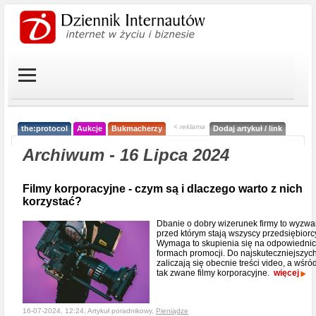
< reklama
the:protocol
Aukcje
Bukmacherzy
Dodaj artykuł / link
Archiwum - 16 Lipca 2024
Filmy korporacyjne - czym są i dlaczego warto z nich
korzystać?
Dbanie o dobry wizerunek firmy to wyzwa
przed którym stają wszyscy przedsiębiorc
Wymaga to skupienia się na odpowiedni
formach promocji. Do najskuteczniejszyc
zaliczają się obecnie treści video, a wśró
tak zwane filmy korporacyjne.
więcej
16-07-2024, 12:24, Artykuł poradnikowy,
Pieniądze