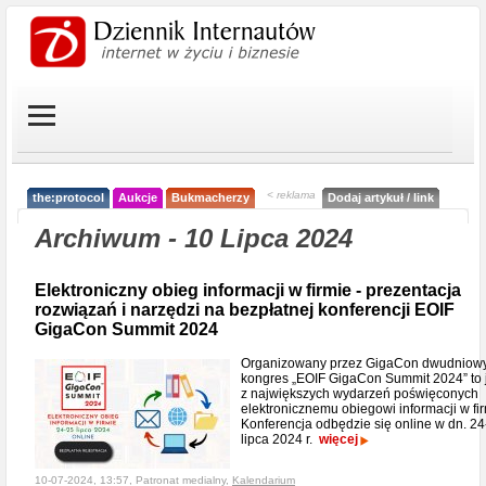
< reklama
the:protocol
Aukcje
Bukmacherzy
Dodaj artykuł / link
Archiwum - 10 Lipca 2024
Elektroniczny obieg informacji w firmie - prezentacja
rozwiązań i narzędzi na bezpłatnej konferencji EOIF
GigaCon Summit 2024
Organizowany przez GigaCon dwudniow
kongres „EOIF GigaCon Summit 2024” to
z największych wydarzeń poświęconych
elektronicznemu obiegowi informacji w fir
Konferencja odbędzie się online w dn. 2
lipca 2024 r.
więcej
10-07-2024, 13:57, Patronat medialny,
Kalendarium