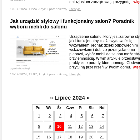
cocaflora.com
entuzjastom zacząć swoją przygodę.
wię
10-07-2024, 11:24, Artykuł poradnikowy,
Lifestyle
Jak urządzić stylowy i funkcjonalny salon? Poradnik
wyboru mebli do salonu
Urządzenie salonu, który jest zarówno sty
jak i funkcjonalny, może wydawać się
wyzwaniem, jednak dzięki odpowiednim
wskazówkom i dobrze przemyślanemu
planowi, wybór mebli do salonu może sta
przyjemnością. W tym artykule przedstaw
praktyczne porady, które pomogą Ci stwo
przytulną przestrzeń w Twoim domu.
wię
wygodneiszybko.pl
10-07-2024, 11:07, Artykuł poradnikowy,
Lifestyle
«
Lipiec 2024
»
Po
Wt
Śr
Czw
Pt
Sb
Nd
1
2
3
4
5
6
7
8
9
10
11
12
13
14
15
16
17
18
19
20
21