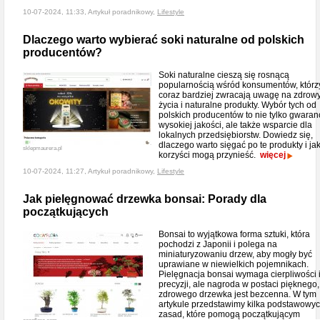
10-07-2024, 11:33, Artykuł poradnikowy,
Lifestyle
Dlaczego warto wybierać soki naturalne od polskich
producentów?
Soki naturalne cieszą się rosnącą
popularnością wśród konsumentów, którz
coraz bardziej zwracają uwagę na zdrowy
życia i naturalne produkty. Wybór tych od
polskich producentów to nie tylko gwaran
wysokiej jakości, ale także wsparcie dla
lokalnych przedsiębiorstw. Dowiedz się,
dlaczego warto sięgać po te produkty i ja
sklepmaurera.pl
korzyści mogą przynieść.
więcej
10-07-2024, 11:27, Artykuł poradnikowy,
Lifestyle
Jak pielęgnować drzewka bonsai: Porady dla
początkujących
Bonsai to wyjątkowa forma sztuki, która
pochodzi z Japonii i polega na
miniaturyzowaniu drzew, aby mogły być
uprawiane w niewielkich pojemnikach.
Pielęgnacja bonsai wymaga cierpliwości 
precyzji, ale nagroda w postaci pięknego,
zdrowego drzewka jest bezcenna. W tym
artykule przedstawimy kilka podstawowy
zasad, które pomogą początkującym