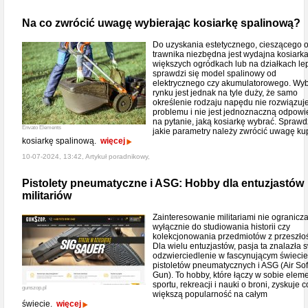
Na co zwrócić uwagę wybierając kosiarkę spalinową?
Do uzyskania estetycznego, cieszącego 
trawnika niezbędna jest wydajna kosiark
większych ogródkach lub na działkach lep
sprawdzi się model spalinowy od
elektrycznego czy akumulatorowego. Wy
rynku jest jednak na tyle duży, że samo
określenie rodzaju napędu nie rozwiązuj
problemu i nie jest jednoznaczną odpowi
na pytanie, jaką kosiarkę wybrać. Sprawd
Envato Elements
jakie parametry należy zwrócić uwagę ku
kosiarkę spalinową.
więcej
10-07-2024, 13:42, Artykuł poradnikowy,
Pistolety pneumatyczne i ASG: Hobby dla entuzjastów
militariów
Zainteresowanie militariami nie ogranicza
wyłącznie do studiowania historii czy
kolekcjonowania przedmiotów z przeszłoś
Dla wielu entuzjastów, pasja ta znalazła 
odzwierciedlenie w fascynującym świecie
pistoletów pneumatycznych i ASG (Air Sof
Gun). To hobby, które łączy w sobie elem
sportu, rekreacji i nauki o broni, zyskuje 
gunszop.pl
większą popularność na całym
świecie.
więcej