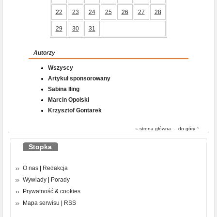
22
23
24
25
26
27
28
29
30
31
Autorzy
Wszyscy
Artykuł sponsorowany
Sabina Iling
Marcin Opolski
Krzysztof Gontarek
«
strona główna
-
do góry
^
Stopka
O nas
|
Redakcja
Wywiady
|
Porady
Prywatność
&
cookies
Mapa serwisu
|
RSS