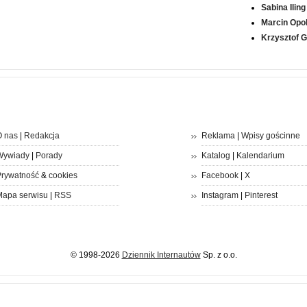
Sabina Iling
Marcin Opol
Krzysztof 
 nas
|
Redakcja
Reklama
|
Wpisy gościnne
Wywiady
|
Porady
Katalog
|
Kalendarium
rywatność
&
cookies
Facebook
|
X
apa serwisu
|
RSS
Instagram
|
Pinterest
© 1998-2026
Dziennik Internautów
Sp. z o.o.