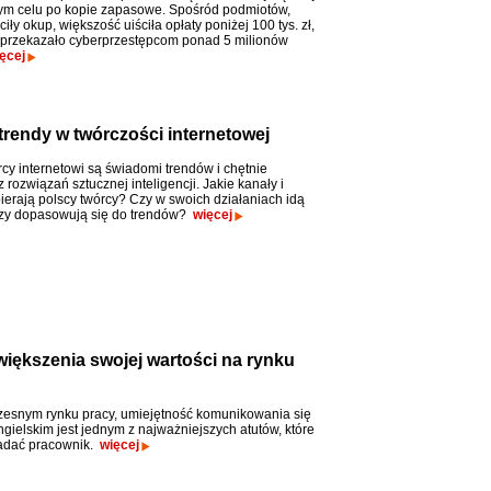
tym celu po kopie zapasowe. Spośród podmiotów,
ciły okup, większość uiściła opłaty poniżej 100 tys. zł,
. przekazało cyberprzestępcom ponad 5 milionów
ęcej
- trendy w twórczości internetowej
rcy internetowi są świadomi trendów i chętnie
z rozwiązań sztucznej inteligencji. Jakie kanały i
ierają polscy twórcy? Czy w swoich działaniach idą
czy dopasowują się do trendów?
więcej
większenia swojej wartości na rynku
esnym rynku pracy, umiejętność komunikowania się
ngielskim jest jednym z najważniejszych atutów, które
adać pracownik.
więcej