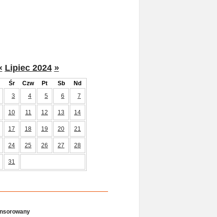
«
Lipiec 2024
»
Śr
Czw
Pt
Sb
Nd
3
4
5
6
7
10
11
12
13
14
17
18
19
20
21
24
25
26
27
28
31
onsorowany