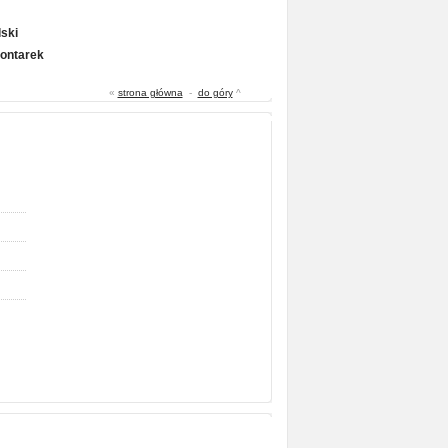
ski
Gontarek
«
strona główna
-
do góry
^