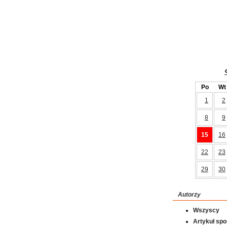
Po
Wt
1
2
8
9
15
16
22
23
29
30
Autorzy
Wszyscy
Artykuł sp