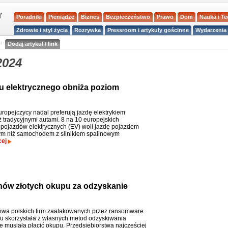
Poradniki
Pieniądze
Biznes
Bezpieczeństwo
Prawo
Dom
Nauka i T
Zdrowie i styl życia
Rozrywka
Pressroom i artykuły gościnne
Wydarzenia 
a
Dodaj artykuł / link
2024
 elektrycznego obniża poziom
uropejczycy nadal preferują jazdę elektrykiem
ż tradycyjnymi autami. 8 na 10 europejskich
pojazdów elektrycznych (EV) woli jazdę pojazdem
ym niż samochodem z silnikiem spalinowym
cej
onów złotych okupu za odzyskanie
wa polskich firm zaatakowanych przez ransomware
u skorzystała z własnych metod odzyskiwania
ie musiała płacić okupu. Przedsiębiorstwa najczęściej