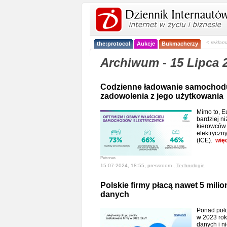
< reklam
the:protocol
Aukcje
Bukmacherzy
Archiwum - 15 Lipca 
Codzienne ładowanie samochodu
zadowolenia z jego użytkowania
Mimo to, E
bardziej ni
kierowców 
elektryczn
(ICE).
wię
Petronas
15-07-2024, 18:55, pressroom ,
Technologie
Polskie firmy płacą nawet 5 mili
danych
Ponad poło
w 2023 rok
danych i n