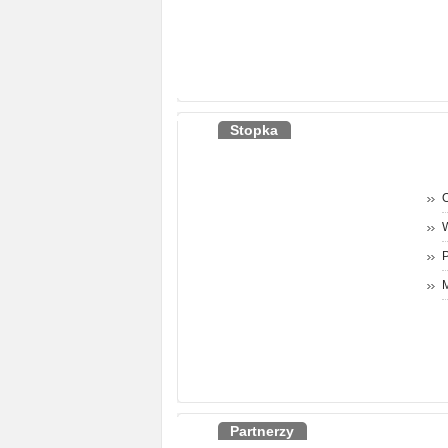
Stopka
O
P
M
Partnerzy