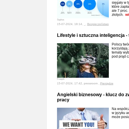
sięgały w 
które zapła
ale 7 proc
złotych.
wi
Sophos
15-07-2024, 18:14, _,
Bezpieczeństwo
Lifestyle i sztuczna inteligencja 
Polscy twó
korzystają 
tematy wyb
pod prąd 
Freepik
15-07-2024, 17:42, pressroom ,
Pieniądze
Angielski biznesowy - klucz do z
pracy
Na współcz
w języku a
może posi