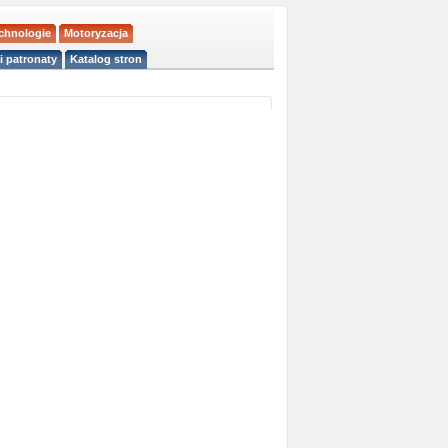
echnologie
Motoryzacja
i patronaty
Katalog stron