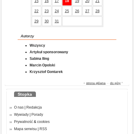
15
16
17
18
19
20
21
22
23
24
25
26
27
28
29
30
31
Autorzy
Wszyscy
Artykuł sponsorowany
Sabina Iling
Marcin Opolski
Krzysztof Gontarek
«
strona główna
-
do góry
^
Stopka
O nas
|
Redakcja
Wywiady
|
Porady
Prywatność
&
cookies
Mapa serwisu
|
RSS