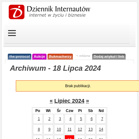
< reklama
the:protocol
Aukcje
Bukmacherzy
Dodaj artykuł / link
Archiwum - 18 Lipca 2024
Brak publikacji.
«
Lipiec 2024
»
Po
Wt
Śr
Czw
Pt
Sb
Nd
1
2
3
4
5
6
7
8
9
10
11
12
13
14