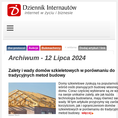
< reklama
the:protocol
Aukcje
Bukmacherzy
Dodaj artykuł / link
Archiwum - 12 Lipca 2024
Zalety i wady domów szkieletowych w porównaniu do
tradycyjnych metod budowy
Domy szkieletowe zyskują na popularnoś
wśród osób planujących budowę własne
domu. Coraz częściej wybierane są ze w
na swoje unikalne zalety, ale jak każda
technologia budowlana, mają również sw
wady. W tym artykule przyjrzymy się zar
korzyściom, jak i ograniczeniom domów
szkieletowych w porównaniu do tradycyj
metod budowy.
więcej
Adobe Stock