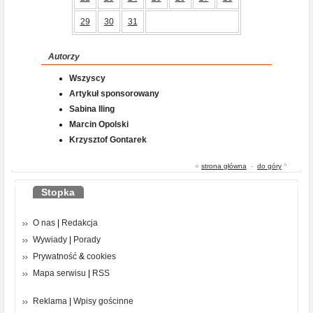
29
30
31
Autorzy
Wszyscy
Artykuł sponsorowany
Sabina Iling
Marcin Opolski
Krzysztof Gontarek
«
strona główna
-
do góry
^
Stopka
O nas
|
Redakcja
Wywiady
|
Porady
Prywatność
&
cookies
Mapa serwisu
|
RSS
Reklama
|
Wpisy gościnne