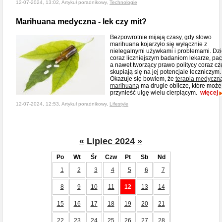
12-07-2024, 13:02, Artykuł poradnikowy,
Technologie
Marihuana medyczna - lek czy mit?
Bezpowrotnie mijają czasy, gdy słowo
marihuana kojarzyło się wyłącznie z
nielegalnymi używkami i problemami. Dzi
coraz liczniejszym badaniom lekarze, pac
a nawet tworzący prawo politycy coraz cz
skupiają się na jej potencjale leczniczym.
Okazuje się bowiem, że
terapia medyczn
marihuaną
ma drugie oblicze, które może
przynieść ulgę wielu cierpiącym.
więcej
12-07-2024, 12:53, Artykuł poradnikowy,
Lifestyle
«
Lipiec 2024
»
Po
Wt
Śr
Czw
Pt
Sb
Nd
1
2
3
4
5
6
7
8
9
10
11
12
13
14
15
16
17
18
19
20
21
22
23
24
25
26
27
28