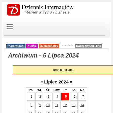
< reklama
the:protocol
Aukcje
Bukmacherzy
Dodaj artykuł / link
Archiwum - 5 Lipca 2024
Brak publikacji.
«
Lipiec 2024
»
Po
Wt
Śr
Czw
Pt
Sb
Nd
1
2
3
4
5
6
7
8
9
10
11
12
13
14