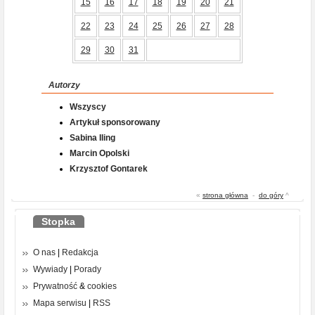
15
16
17
18
19
20
21
22
23
24
25
26
27
28
29
30
31
Autorzy
Wszyscy
Artykuł sponsorowany
Sabina Iling
Marcin Opolski
Krzysztof Gontarek
«
strona główna
-
do góry
^
Stopka
O nas
|
Redakcja
Wywiady
|
Porady
Prywatność
&
cookies
Mapa serwisu
|
RSS