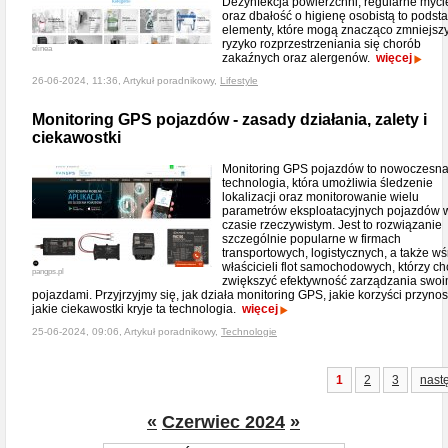
Dezynfekcja powierzchni, regularne myci
oraz dbałość o higienę osobistą to pods
elementy, które mogą znacząco zmniejsz
ryzyko rozprzestrzeniania się chorób
elinea
zakaźnych oraz alergenów.
więcej
26-06-2024, 11:36, Artykuł poradnikowy,
Lifestyle
Monitoring GPS pojazdów - zasady działania, zalety i
ciekawostki
Monitoring GPS pojazdów to nowoczesn
technologia, która umożliwia śledzenie
lokalizacji oraz monitorowanie wielu
parametrów eksploatacyjnych pojazdów 
czasie rzeczywistym. Jest to rozwiązanie
szczególnie popularne w firmach
transportowych, logistycznych, a także w
właścicieli flot samochodowych, którzy ch
pangps.pl
zwiększyć efektywność zarządzania swoi
pojazdami. Przyjrzyjmy się, jak działa monitoring GPS, jakie korzyści przynos
jakie ciekawostki kryje ta technologia.
więcej
25-06-2024, 09:06, Artykuł poradnikowy,
Technologie
1
2
3
nast
«
Czerwiec 2024
»