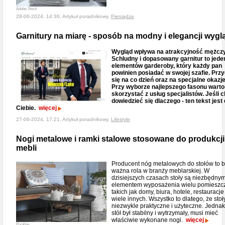
Adobe Stock
28-06-2024, 14:36, Artykuł poradnikowy,
Pieniądze
Garnitury na miarę - sposób na modny i elegancji wygl
Wygląd wpływa na atrakcyjność mężczy
Schludny i dopasowany garnitur to jede
elementów garderoby, który każdy pan
powinien posiadać w swojej szafie. Prz
się na co dzień oraz na specjalne okazje
Przy wyborze najlepszego fasonu warto
skorzystać z usług specjalistów. Jeśli 
dowiedzieć się dlaczego - ten tekst jest 
Ciebie.
więcej
27-06-2024, 17:21, Artykuł poradnikowy,
Lifestyle
Nogi metalowe i ramki stalowe stosowane do produkcji
mebli
Producent nóg metalowych do stołów to 
ważna rola w branży meblarskiej. W
dzisiejszych czasach stoły są niezbędny
elementem wyposażenia wielu pomieszc
takich jak domy, biura, hotele, restauracje 
wiele innych. Wszystko to dlatego, że stoł
niezwykle praktyczne i użyteczne. Jedna
stół był stabilny i wytrzymały, musi mieć
właściwie wykonane nogi.
więcej
Pixabay