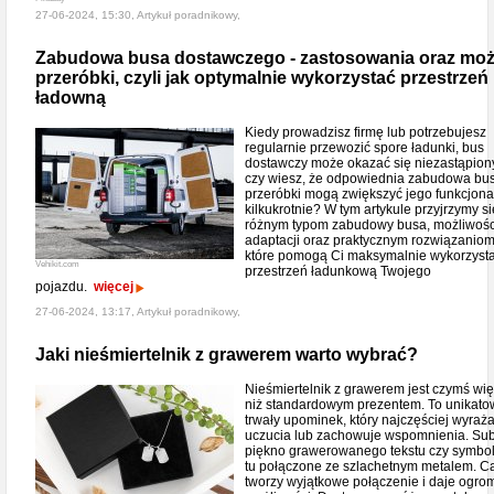
27-06-2024, 15:30, Artykuł poradnikowy,
Zabudowa busa dostawczego - zastosowania oraz moż
przeróbki, czyli jak optymalnie wykorzystać przestrzeń
ładowną
Kiedy prowadzisz firmę lub potrzebujesz
regularnie przewozić spore ładunki, bus
dostawczy może okazać się niezastąpiony
czy wiesz, że odpowiednia zabudowa bus
przeróbki mogą zwiększyć jego funkcjon
kilkukrotnie? W tym artykule przyjrzymy si
różnym typom zabudowy busa, możliwoś
adaptacji oraz praktycznym rozwiązaniom
które pomogą Ci maksymalnie wykorzyst
Vehikit.com
przestrzeń ładunkową Twojego
pojazdu.
więcej
27-06-2024, 13:17, Artykuł poradnikowy,
Jaki nieśmiertelnik z grawerem warto wybrać?
Nieśmiertelnik z grawerem jest czymś wię
niż standardowym prezentem. To unikato
trwały upominek, który najczęściej wyraż
uczucia lub zachowuje wspomnienia. Sub
piękno grawerowanego tekstu czy symbol
tu połączone ze szlachetnym metalem. C
tworzy wyjątkowe połączenie i daje ogro