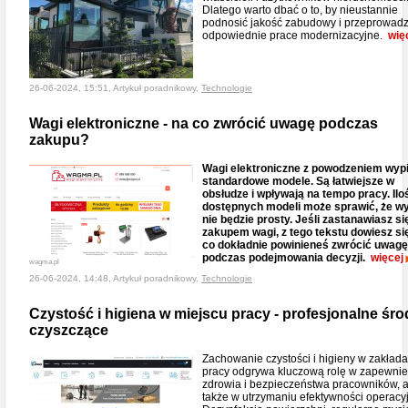
Dlatego warto dbać o to, by nieustannie
podnosić jakość zabudowy i przeprowad
odpowiednie prace modernizacyjne.
wię
26-06-2024, 15:51, Artykuł poradnikowy,
Technologie
Wagi elektroniczne - na co zwrócić uwagę podczas
zakupu?
Wagi elektroniczne z powodzeniem wypi
standardowe modele. Są łatwiejsze w
obsłudze i wpływają na tempo pracy. Ilo
dostępnych modeli może sprawić, że w
nie będzie prosty. Jeśli zastanawiasz si
zakupem wagi, z tego tekstu dowiesz się
co dokładnie powinieneś zwrócić uwagę
podczas podejmowania decyzji.
więcej
wagma.pl
26-06-2024, 14:48, Artykuł poradnikowy,
Technologie
Czystość i higiena w miejscu pracy - profesjonalne śro
czyszczące
Zachowanie czystości i higieny w zakład
pracy odgrywa kluczową rolę w zapewnie
zdrowia i bezpieczeństwa pracowników, 
także w utrzymaniu efektywności operacyj