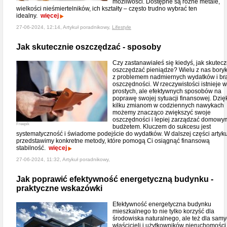
możliwości. Dostępne są różne metale,
wielkości nieśmiertelników, ich kształty – często trudno wybrać ten
idealny.
więcej
27-06-2024, 12:14, Artykuł poradnikowy,
Lifestyle
Jak skutecznie oszczędzać - sposoby
Czy zastanawiałeś się kiedyś, jak skutecz
oszczędzać pieniądze? Wielu z nas boryk
z problemem nadmiernych wydatków i br
oszczędności. W rzeczywistości istnieje w
prostych, ale efektywnych sposobów na
poprawę swojej sytuacji finansowej. Dzię
kilku zmianom w codziennych nawykach
możemy znacząco zwiększyć swoje
oszczędności i lepiej zarządzać domowy
Freepik
budżetem. Kluczem do sukcesu jest
systematyczność i świadome podejście do wydatków. W dalszej części artyk
przedstawimy konkretne metody, które pomogą Ci osiągnąć finansową
stabilność.
więcej
27-06-2024, 11:32, Artykuł poradnikowy,
Jak poprawić efektywność energetyczną budynku -
praktyczne wskazówki
Efektywność energetyczna budynku
mieszkalnego to nie tylko korzyść dla
środowiska naturalnego, ale też dla sam
właścicieli i użytkowników nieruchomości