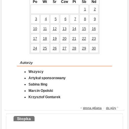
Po
Wt
Śr
Czw
Pt
Sb
Nd
1
2
3
4
5
6
7
8
9
10
11
12
13
14
15
16
17
18
19
20
21
22
23
24
25
26
27
28
29
30
Autorzy
Wszyscy
Artykuł sponsorowany
Sabina Iling
Marcin Opolski
Krzysztof Gontarek
«
strona główna
-
do góry
^
Stopka