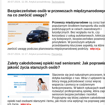
30-07-2024, 11:36, Artykuł poradnikowy,
Technologie
Bezpieczeństwo osób w przewozach międzynarodowyc
na co zwrócić uwagę?
Przewozy międzynarodowe
są coraz bar
popularnym środkiem transportu dla osób
podróżujących w celach zawodowych i
turystycznych. Bez względu na to, czy
korzystasz z usług autokarowych, lotnicz
czy kolejowych, bezpieczeństwo powinno
priorytetem. W poniższym artykule
przedstawimy kluczowe aspekty, na które
zwrócić uwagę podczas planowania międzynarodowej podróży.
więcej
29-07-2024, 11:17, Artykuł poradnikowy,
Pieniądze
Zalety całodobowej opieki nad seniorami: Jak poprawi
jakość życia starszych osób?
Starzenie się jest naturalnym procesem, k
dotyka każdego z nas. Wraz z upływem lat
bliscy mogą potrzebować coraz więcej
wsparcia i pomocy w codziennym
funkcjonowaniu. W takich sytuacjach war
rozważyć profesjonalną opiekę, która za
seniorom bezpieczeństwo i komfort.
Przyjrzyjmy się bliżej zaletom całodobow
opieki nad osobami starszymi i temu, jak może ona wpłynąć na poprawę jako
ich życia.
więcej