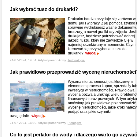
Jak wybrać tusz do drukarki?
Drukarka bardzo przydaje się zarówno w
domu, jak i w pracy. Z jej pomocą szybko i
sprawnie wydrukujesz ważne dokumenty,
broszury, a nawet grafiki czy zdjęcia. Jeśl
drukujesz, będziesz potrzebować dobrej
jakości tuszu, który nie zawiedzie Cię w
najmniej oczekiwanym momencie. Czym
kierować się przy wyborze tuszu do
drukarki?
więcej
24-07-2024, 14:54, Artykuł poradnikowy,
Technologie
Jak prawidłowo przeprowadzić wycenę nieruchomości
Wycena nieruchomości jest kluczowym
elementem procesu kupna, sprzedaży lu
inwestycji w nieruchomości. Prawidłowa
wycena pozwala uniknąć wielu problem
finansowych oraz prawnych. W tym artyku
omówimy, jak prawidłowo przeprowadzić
wycenę nieruchomości, jakie kroki należy
podjąć oraz jakie czynniki
uwzględnić.
więcej
24-07-2024, 14:39, Artykuł poradnikowy,
Pieniądze
Co to jest perlator do wody i dlaczego warto go używa