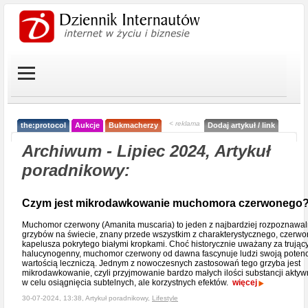
< reklama
the:protocol
Aukcje
Bukmacherzy
Dodaj artykuł / link
Archiwum - Lipiec 2024, Artykuł
poradnikowy:
Czym jest mikrodawkowanie muchomora czerwonego
Muchomor czerwony (Amanita muscaria) to jeden z najbardziej rozpoznawa
grzybów na świecie, znany przede wszystkim z charakterystycznego, czerw
kapelusza pokrytego białymi kropkami. Choć historycznie uważany za trujący
halucynogenny, muchomor czerwony od dawna fascynuje ludzi swoją potenc
wartością leczniczą. Jednym z nowoczesnych zastosowań tego grzyba jest
mikrodawkowanie, czyli przyjmowanie bardzo małych ilości substancji akty
w celu osiągnięcia subtelnych, ale korzystnych efektów.
więcej
30-07-2024, 13:38, Artykuł poradnikowy,
Lifestyle