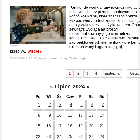
Perlator do wody, znany również jako aera
to niewielkie urządzenie montowane na
końcówce kranu, które znacząco obniża
zużycie wody, jednocześnie zmniejszając
opłaty związane z jej użytkowaniem. Cho
zewnątrz wygląda na prosty i
nieskomplikowany, jego wewnętrzna
konstrukcja składa się z kilku warstw star
zaprojektowanych elementów, które form
Freepik
strumień wody i ograniczają jej
przepływ.
więcej
23-07-2024, 10:15, Artykuł poradnikowy,
Technologie
...
1
2
3
4
następna
Ostat
«
Lipiec 2024
»
Po
Wt
Śr
Czw
Pt
Sb
Nd
1
2
3
4
5
6
7
8
9
10
11
12
13
14
15
16
17
18
19
20
21
22
23
24
25
26
27
28