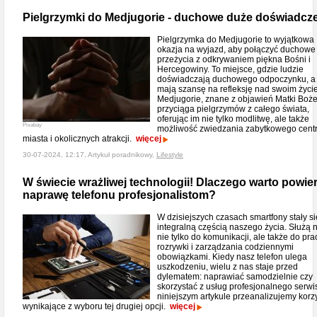
Pielgrzymki do Medjugorie - duchowe duże doświadcz
Pielgrzymka do Medjugorie to wyjątkowa
okazja na wyjazd, aby połączyć duchowe
przeżycia z odkrywaniem piękna Bośni i
Hercegowiny. To miejsce, gdzie ludzie
doświadczają duchowego odpoczynku, a 
mają szansę na refleksję nad swoim życi
Medjugorie, znane z objawień Matki Boże
przyciąga pielgrzymów z całego świata,
oferując im nie tylko modlitwę, ale także
Pixabay
możliwość zwiedzania zabytkowego cent
miasta i okolicznych atrakcji.
więcej
30-07-2024, 12:17, Artykuł poradnikowy,
Lifestyle
W świecie wrażliwej technologii! Dlaczego warto powie
naprawę telefonu profesjonalistom?
W dzisiejszych czasach smartfony stały si
integralną częścią naszego życia. Służą
nie tylko do komunikacji, ale także do pra
rozrywki i zarządzania codziennymi
obowiązkami. Kiedy nasz telefon ulega
uszkodzeniu, wielu z nas staje przed
dylematem: naprawiać samodzielnie czy
skorzystać z usług profesjonalnego serw
niniejszym artykule przeanalizujemy korz
wynikające z wyboru tej drugiej opcji.
więcej