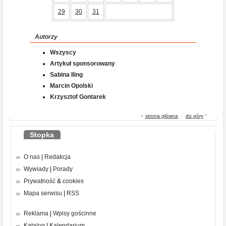
29
30
31
Autorzy
Wszyscy
Artykuł sponsorowany
Sabina Iling
Marcin Opolski
Krzysztof Gontarek
«
strona główna
-
do góry
^
Stopka
O nas
|
Redakcja
Wywiady
|
Porady
Prywatność
&
cookies
Mapa serwisu
|
RSS
Reklama
|
Wpisy gościnne
Katalog
|
Kalendarium