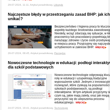
29-07-2024, 11:11, Artykuł poradnikowy,
Lifestyle
Najczęstsze błędy w przestrzeganiu zasad BHP: jak ich
unikać?
Bezpieczeństwo i higiena pracy to klucz
aspekty każdego środowiska zawodoweg
Niestety, wciąż zdarzają się sytuacje, w k
pracownicy lub pracodawcy popełniają bł
narażając zdrowie i życie osób przebywa
w miejscu pracy. Przyjrzyjmy się najczęs
uchybieniom w zakresie BHP.
więcej
26-07-2024, 08:45, Artykuł poradnikowy,
Pieniądze
Nowoczesne technologie w edukacji: podłogi interakt
dla szkół podstawowych
Nowoczesne technologie odgrywają klu
rolę w edukacji i uzupełniają tradycyjne
wyposażenie szkół. Jednym z innowacyj
rozwiązań, które zyskują na popularności
szkołach podstawowych, są podłogi
interaktywne. W tym artykule przyjrzymy s
czym są, jakie mają zalety, oraz jak mogą
przyczynić się do ulepszenia procesu
stmedia.pl
edukacyjnego.
więcej
24-07-2024, 19:41, Artykuł poradnikowy,
Technologie