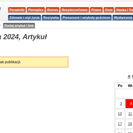
Poradniki
Pieniądze
Biznes
Bezpieczeństwo
Prawo
Dom
Nauka i T
Zdrowie i styl życia
Rozrywka
Pressroom i artykuły gościnne
Wydarzenia 
a
Dodaj artykuł / link
 2024, Artykuł
ak publikacji.
«
Po
Wt
3
4
10
11
17
18