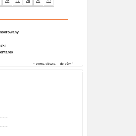
26
27
28
29
30
onsorowany
ski
Gontarek
«
strona główna
-
do góry
^