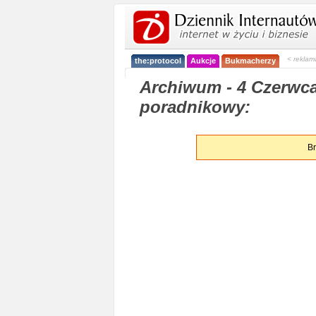
< reklam
the:protocol
Aukcje
Bukmacherzy
Archiwum - 4 Czerwca
poradnikowy:
Br