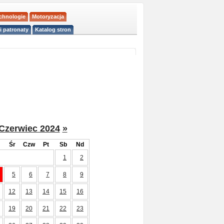
echnologie
Motoryzacja
i patronaty
Katalog stron
Czerwiec 2024
»
Śr
Czw
Pt
Sb
Nd
1
2
5
6
7
8
9
12
13
14
15
16
19
20
21
22
23