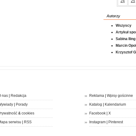
24
25
Autorzy
Wszyscy
Artykuł sp
Sabina Iling
Marcin Opol
Krzysztof 
 nas
|
Redakcja
Reklama
|
Wpisy gościnne
Wywiady
|
Porady
Katalog
|
Kalendarium
rywatność
&
cookies
Facebook
|
X
apa serwisu
|
RSS
Instagram
|
Pinterest