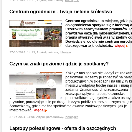
27-05-2024, 20:27, Artykuł poradnikowy,
Pieniądze
Centrum ogrodnicze - Twoje zielone królestwo
Centrum ogrodnicze to miejsce, gdzie p
do ogrodnictwa spotyka się z fachową 
i szerokim asortymentem produktów. T
prawdziwa oaza dla miłośników zieleni, 
pragną stworzyć swój własny, piękny og
Dowiedz się, co oferuje centrum ogrodni
dlaczego warto je odwiedzić.
więcej
27-05-2024, 14:13, Artykuł partnera,
Lifestyle
Czym są znaki poziome i gdzie je spotkamy?
Każdy z nas spotkał się kiedyś ze znakam
poziomymi. Możemy je zobaczyć na hala
produkcyjnych, w sklepach i na ulicy. W 
miejscu wyglądają trochę inaczej i mają 
zadania. Znajomość ich przeznaczenia
znacząco wpływa na bezpieczeństwo
pracowników magazynów, a także osoby
prywatne, poruszające się po drogach czy w pobliżu niebezpiecznych miejsc
Sprawdzamy, gdzie można spotkać malowanie znaków poziomych i jak je
interpretować.
więcej
27-05-2024, 11:56, Artykuł poradnikowy,
Pieniądze
Laptopy poleasingowe - oferta dla oszczędnych