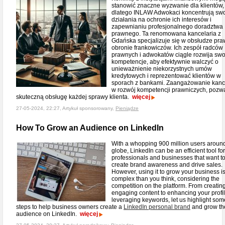
stanowić znaczne wyzwanie dla klientów,
dlatego INLAW Adwokaci koncentrują sw
działania na ochronie ich interesów i
zapewnianiu profesjonalnego doradztwa
prawnego. Ta renomowana kancelaria z
Gdańska specjalizuje się w obsłudze praw
obronie frankowiczów. Ich zespół radców
prawnych i adwokatów ciągle rozwija swo
kompetencje, aby efektywnie walczyć o
unieważnienie niekorzystnych umów
kredytowych i reprezentować klientów w
sporach z bankami. Zaangażowanie kance
w rozwój kompetencji prawniczych, pozw
skuteczną obsługę każdej sprawy klienta.
więcej
27-05-2024, 22:27, Artykuł sponsorowany,
Pieniądze
How To Grow an Audience on LinkedIn
With a whopping 900 million users aroun
globe, LinkedIn can be an efficient tool fo
professionals and businesses that want t
create brand awareness and drive sales.
However, using it to grow your business i
complex than you think, considering the
competition on the platform. From creatin
engaging content to enhancing your profi
leveraging keywords, let us highlight som
steps to help business owners create a
LinkedIn personal brand
and grow th
audience on LinkedIn.
więcej