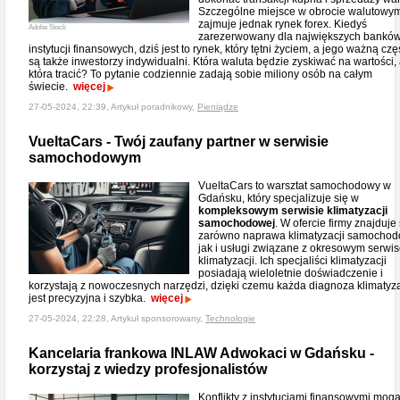
Szczególne miejsce w obrocie walutowy
zajmuje jednak rynek forex. Kiedyś
Adobe Stock
zarezerwowany dla największych banków
instytucji finansowych, dziś jest to rynek, który tętni życiem, a jego ważną czę
są także inwestorzy indywidualni. Która waluta będzie zyskiwać na wartości,
która tracić? To pytanie codziennie zadają sobie miliony osób na całym
świecie.
więcej
27-05-2024, 22:39, Artykuł poradnikowy,
Pieniądze
VueltaCars - Twój zaufany partner w serwisie
samochodowym
VueltaCars to warsztat samochodowy w
Gdańsku, który specjalizuje się w
kompleksowym serwisie klimatyzacji
samochodowej
. W ofercie firmy znajduje 
zarówno naprawa klimatyzacji samochod
jak i usługi związane z okresowym serwi
klimatyzacji. Ich specjaliści klimatyzacji
posiadają wieloletnie doświadczenie i
korzystają z nowoczesnych narzędzi, dzięki czemu każda diagnoza klimatyza
jest precyzyjna i szybka.
więcej
27-05-2024, 22:28, Artykuł sponsorowany,
Technologie
Kancelaria frankowa INLAW Adwokaci w Gdańsku -
korzystaj z wiedzy profesjonalistów
Konflikty z instytucjami finansowymi mog