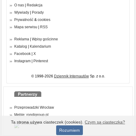
O nas
|
Redakcja
Wywiady
|
Porady
Prywatność
&
cookies
Mapa serwisu
|
RSS
Reklama
|
Wpisy gościnne
Katalog
|
Kalendarium
Facebook
|
X
Instagram
|
Pinterest
© 1998-2026
Dziennik Internautów
Sp. z o.o.
Partnerzy
Przeprowadzki Wrocław
Meble: rondigroup.pl
Ta strona używa ciasteczek (cookies).
Czym są ciasteczka?
Rozumiem