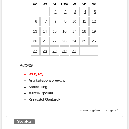
Po
Wt
Śr
Czw
Pt
Sb
Nd
1
2
3
4
5
6
7
8
9
10
11
12
13
14
15
16
17
18
19
20
21
22
23
24
25
26
27
28
29
30
31
Autorzy
Wszyscy
Artykuł sponsorowany
Sabina Iling
Marcin Opolski
Krzysztof Gontarek
«
strona główna
-
do góry
^
Stopka