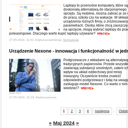
Laptopy to przenośne komputery, które są
doskonałą alternatywą do stacjonarnego
sprzętu. Są mobilne, można zabrać je ze
do pracy, szkoły czy na wakacje. W sklep
urządzenia różnych firmy, o zróżnicowan
parametrach. Osoby, które chcą zaoszczę
na sprzęcie, mogą wybrać laptopy do pra
poleasingowe. Dlaczego warto kupić laptopy używane?
więcej
27-05-2024, 11:02, Artykuł poradnikowy,
Technologie
Urządzenie Nexone - innowacja i funkcjonalność w je
Podgrzewacze z wkładami są alternatywą
tradycyjnych papierosów. Przede wszystk
zawierają substancji smolistych, zatem ic
wpływ na układ oddechowy jest mniej
inwazyjny. Oczywiście trzeba znaleźć
odpowiedni podgrzewacz i tutaj na uwag
zasługuje model Nexone. Co warto o nim
wiedzieć?
więcej
Adobe Stock
27-05-2024, 10:19, Artykuł partnera,
...
1
2
3
4
następna
Ostat
«
Maj 2024
»