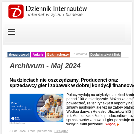
< reklama
the:protocol
Aukcje
Bukmacherzy
Dodaj artykuł / link
Archiwum - Maj 2024
Na dzieciach nie oszczędzamy. Producenci oraz
sprzedawcy gier i zabawek w dobrej kondycji finansow
Polacy wydają na artykuły dla dzieci śred
ponad 100 zł miesięcznie. Można zatem 
powiedzieć, że ten rynek jest odporny na
zmiany nastrojów, ale też na zatory płatni
Według danych Rejestru Dłużników BIG
InfoMonitor zadłużenie producentów oraz
sprzedawców zabawek i gier pozostaje n
BIG InfoMonitor
wciąż niskim poziomie.
więcej
31-05-2024, 17:06, pressroom ,
Pieniądze