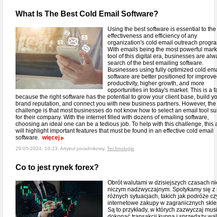
What Is The Best Cold Email Software?
Using the best software is essential to the
effectiveness and efficiency of any
organization's cold email outreach progr
With emails being the most powerful mark
tool of this digital era, businesses are alw
search of the best emailing software.
Businesses using fully optimized cold ema
software are better positioned for improv
productivity, higher growth, and more
opportunities in today's market. This is a f
because the right software has the potential to grow your client base, build y
brand reputation, and connect you with new business partners. However, the
challenge is that most businesses do not know how to select an email tool su
for their company. With the internet filled with dozens of emailing software,
choosing an ideal one can be a tedious job. To help with this challenge, this a
will highlight important features that must be found in an effective cold email
software.
więcej
29-05-2024, 10:23, Artykuł poradnikowy,
Technologie
Co to jest rynek forex?
Obrót walutami w dzisiejszych czasach nie
niczym nadzwyczajnym. Spotykamy się z
różnych sytuacjach, takich jak podróże cz
internetowe zakupy w zagranicznych skl
Są to przykłady, w których zazwyczaj mu
dokonać transakcji kupna i sprzedaży wal