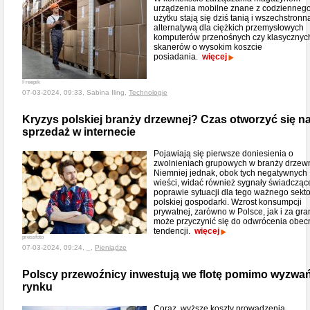
urządzenia mobilne znane z codzienneg
użytku stają się dziś tanią i wszechstronn
alternatywą dla ciężkich przemysłowych
komputerów przenośnych czy klasycznyc
skanerów o wysokim koszcie
posiadania.
więcej
Freepik
07-03-2024, 09:33, Sabina Iling,
Technologie
Kryzys polskiej branży drzewnej? Czas otworzyć się n
sprzedaż w internecie
Pojawiają się pierwsze doniesienia o
zwolnieniach grupowych w branży drzewn
Niemniej jednak, obok tych negatywnych
wieści, widać również sygnały świadcząc
poprawie sytuacji dla tego ważnego sekt
polskiej gospodarki. Wzrost konsumpcji
prywatnej, zarówno w Polsce, jak i za gra
może przyczynić się do odwrócenia obec
tendencji.
więcej
pressfoto
07-03-2024, 09:24, _,
Pieniądze
Polscy przewoźnicy inwestują we flotę pomimo wyzwa
rynku
Coraz wyższe koszty prowadzenia