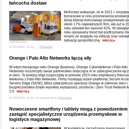
łańcucha dostaw
McKinsey wskazuje, że w 2021 r. inicjaty
biznesowe w celu przeniesienia produkcj
bliżej klienta końcowego podejmowało je
około 17% największych firm, ale już w 2
roku odsetek ten wynosił 42%. W ubiegł
roku opisywany trend był podtrzymany m
innymi ze względu na inflację oraz niesta
sytuację geopolityczną.
więcej
materiały prasowe
07-03-2024, 10:24, _,
Pieniądze
Orange i Palo Alto Networks łączą siły
W lutym bieżącego roku Orange Business, Orange Cyberdefense i Palo Alto
Networks rozszerzyły swoje partnerstwo dotyczące m.in zabezpieczenia łącz
w sieci. To kolejny etap rozpoczętej w połowie 2023 roku współpracy francu
telekomu z Palo Alto Networks. Firmy rozwijają razem platformę Secure Acce
Service Edge (SASE), która zabezpiecza operacje Orange w zakresie sieci i
bezpieczeństwa dzięki wysokiej wydajności, prostocie i Zero Trust Network 
2.0.
więcej
07-03-2024, 10:10, Komunikat firmy,
Pieniądze
Nowoczesne smartfony i tablety mogą z powodzeniem
zastąpić specjalistyczne urządzenia przemysłowe w
logistyce magazynowej
W kontekście zarządzania magazynem