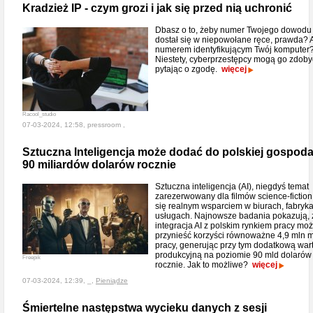
Kradzież IP - czym grozi i jak się przed nią uchronić
Dbasz o to, żeby numer Twojego dowodu
dostał się w niepowołane ręce, prawda? A
numerem identyfikującym Twój komputer
Niestety, cyberprzestępcy mogą go zdobyć
pytając o zgodę.
więcej
Racool_studio
07-03-2024, 12:58, pressroom ,
Sztuczna Inteligencja może dodać do polskiej gospoda
90 miliardów dolarów rocznie
Sztuczna inteligencja (AI), niegdyś temat
zarezerwowany dla filmów science-fiction,
się realnym wsparciem w biurach, fabryka
usługach. Najnowsze badania pokazują, 
integracja AI z polskim rynkiem pracy mo
przynieść korzyści równoważne 4,9 mln m
pracy, generując przy tym dodatkową war
produkcyjną na poziomie 90 mld dolarów
Freepik
rocznie. Jak to możliwe?
więcej
07-03-2024, 12:39, _,
Pieniądze
Śmiertelne następstwa wycieku danych z sesji