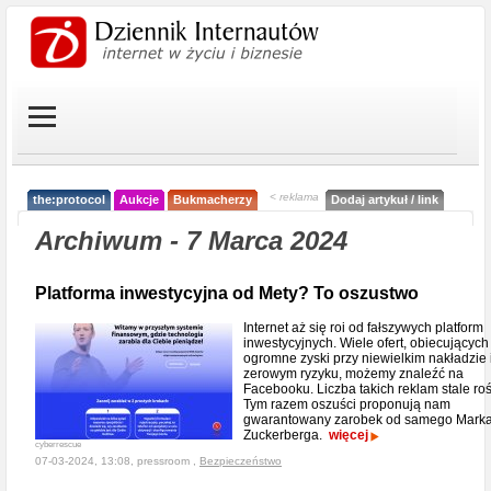
< reklama
the:protocol
Aukcje
Bukmacherzy
Dodaj artykuł / link
Archiwum - 7 Marca 2024
Platforma inwestycyjna od Mety? To oszustwo
Internet aż się roi od fałszywych platform
inwestycyjnych. Wiele ofert, obiecujących
ogromne zyski przy niewielkim nakładzie 
zerowym ryzyku, możemy znaleźć na
Facebooku. Liczba takich reklam stale roś
Tym razem oszuści proponują nam
gwarantowany zarobek od samego Mark
Zuckerberga.
więcej
cyberrescue
07-03-2024, 13:08, pressroom ,
Bezpieczeństwo