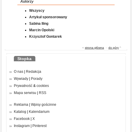
Autorzy
Wszyscy
Artykuł sponsorowany
Sabina Iling
Marcin Opolski
Krzysztof Gontarek
«
strona główna
-
do góry
^
Stopka
O nas
|
Redakcja
Wywiady
|
Porady
Prywatność
&
cookies
Mapa serwisu
|
RSS
Reklama
|
Wpisy gościnne
Katalog
|
Kalendarium
Facebook
|
X
Instagram
|
Pinterest