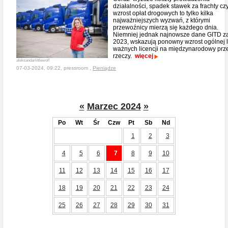
działalności, spadek stawek za frachty cz
wzrost opłat drogowych to tylko kilka
najważniejszych wyzwań, z którymi
przewoźnicy mierzą się każdego dnia.
Niemniej jednak najnowsze dane GITD za
2023, wskazują ponowny wzrost ogólnej l
ważnych licencji na międzynarodowy pr
rzeczy.
więcej
aleksandarlittlewolf
07-03-2024, 09:22, pressroom ,
Pieniądze
«
Marzec 2024
»
Po
Wt
Śr
Czw
Pt
Sb
Nd
1
2
3
4
5
6
7
8
9
10
11
12
13
14
15
16
17
18
19
20
21
22
23
24
25
26
27
28
29
30
31