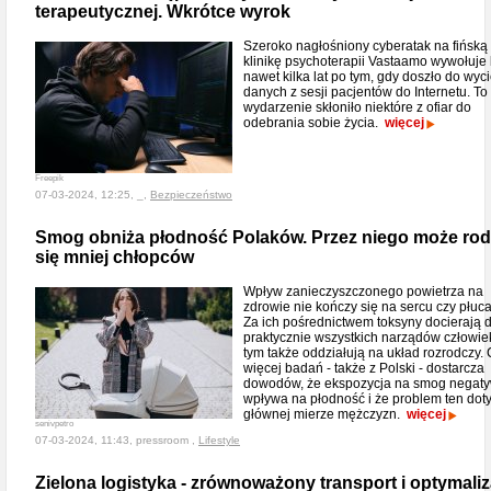
terapeutycznej. Wkrótce wyrok
Szeroko nagłośniony cyberatak na fińską
klinikę psychoterapii Vastaamo wywołuje
nawet kilka lat po tym, gdy doszło do wyc
danych z sesji pacjentów do Internetu. To
wydarzenie skłoniło niektóre z ofiar do
odebrania sobie życia.
więcej
Freepik
07-03-2024, 12:25, _,
Bezpieczeństwo
Smog obniża płodność Polaków. Przez niego może rod
się mniej chłopców
Wpływ zanieczyszczonego powietrza na
zdrowie nie kończy się na sercu czy płuc
Za ich pośrednictwem toksyny docierają 
praktycznie wszystkich narządów człowie
tym także oddziałują na układ rozrodczy.
więcej badań - także z Polski - dostarcza
dowodów, że ekspozycja na smog negat
wpływa na płodność i że problem ten dot
głównej mierze mężczyzn.
więcej
senivpetro
07-03-2024, 11:43, pressroom ,
Lifestyle
Zielona logistyka - zrównoważony transport i optymaliz