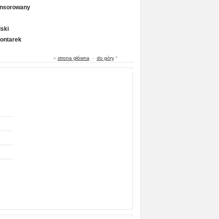
onsorowany
ski
Gontarek
«
strona główna
-
do góry
^