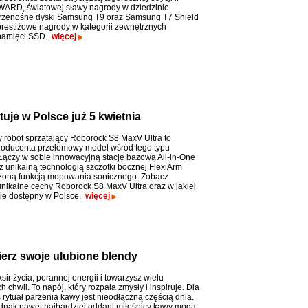
ARD, światowej sławy nagrody w dziedzinie
rzenośne dyski Samsung T9 oraz Samsung T7 Shield
prestiżowe nagrody w kategorii zewnętrznych
pamięci SSD.
więcej
uje w Polsce już 5 kwietnia
ny robot sprzątający Roborock S8 MaxV Ultra to
oducenta przełomowy model wśród tego typu
Łączy w sobie innowacyjną stację bazową All-in-One
 unikalną technologią szczotki bocznej FlexiArm
zoną funkcją mopowania sonicznego. Zobacz
unikalne cechy Roborock S8 MaxV Ultra oraz w jakiej
ie dostępny w Polsce.
więcej
erz swoje ulubione blendy
sir życia, porannej energii i towarzysz wielu
 chwil. To napój, który rozpala zmysły i inspiruje. Dla
 rytuał parzenia kawy jest nieodłączną częścią dnia.
nak nawet najbardziej oddani miłośnicy kawy mogą