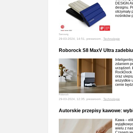
DESIGN AW
designu. P
otrzymały 
nośników 
Samsung
29-03-2024, 14:51, pressroom ,
Technologie
Roborock S8 MaxV Ultra zadebiut
Inteligent
zdaniem pr
urządzeń. 
RockDock z
oraz uleps
wszystkie 
cenie będz
Roborock
29-03-2024, 12:35, pressroom ,
Technologie
Autorskie przepisy kawowe: wybi
Kawa – elik
wyjątkowych
wielu z nas
Czasem jed