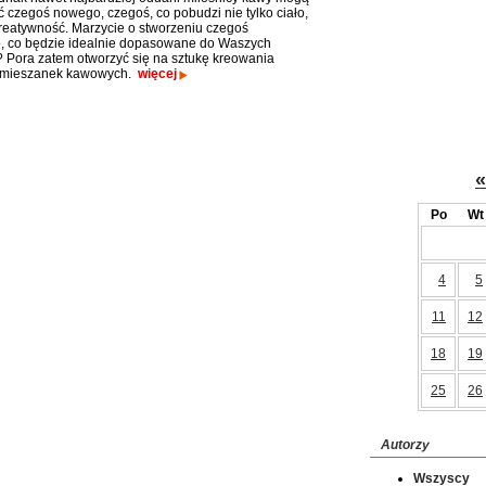
 czegoś nowego, czegoś, co pobudzi nie tylko ciało,
kreatywność. Marzycie o stworzeniu czegoś
, co będzie idealnie dopasowane do Waszych
Pora zatem otworzyć się na sztukę kreowania
h mieszanek kawowych.
więcej
«
Po
Wt
4
5
11
12
18
19
25
26
Autorzy
Wszyscy