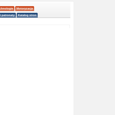
echnologie
Motoryzacja
i patronaty
Katalog stron