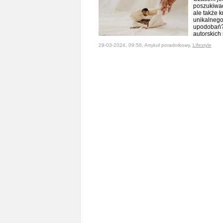
poszukiwać
ale także 
unikalnego
upodobań? 
autorskic
29-03-2024, 09:56, Artykuł poradnikowy,
Lifestyle