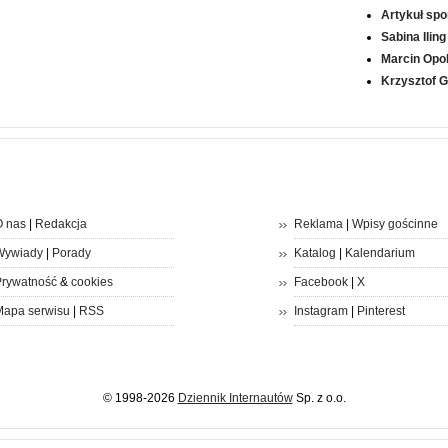
Artykuł sp
Sabina Iling
Marcin Opol
Krzysztof 
 nas
|
Redakcja
Reklama
|
Wpisy gościnne
Wywiady
|
Porady
Katalog
|
Kalendarium
rywatność
&
cookies
Facebook
|
X
apa serwisu
|
RSS
Instagram
|
Pinterest
© 1998-2026
Dziennik Internautów
Sp. z o.o.