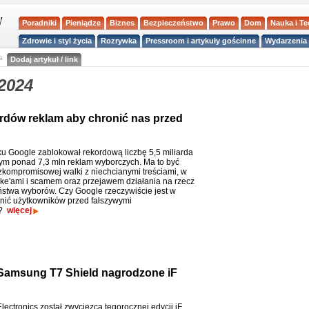
Poradniki
Pieniądze
Biznes
Bezpieczeństwo
Prawo
Dom
Nauka i T
Zdrowie i styl życia
Rozrywka
Pressroom i artykuły gościnne
Wydarzenia 
a
Dodaj artykuł / link
2024
rdów reklam aby chronić nas przed
u Google zablokował rekordową liczbę 5,5 miliarda
tym ponad 7,3 mln reklam wyborczych. Ma to być
kompromisowej walki z niechcianymi treściami, w
ke'ami i scamem oraz przejawem działania na rzecz
stwa wyborów. Czy Google rzeczywiście jest w
onić użytkowników przed fałszywymi
i?
więcej
Samsung T7 Shield nagrodzone iF
ectronics został zwycięzcą tegorocznej edycji iF