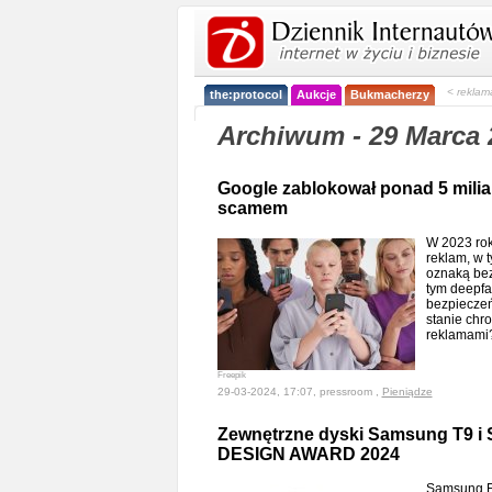
< reklam
the:protocol
Aukcje
Bukmacherzy
Archiwum - 29 Marca 
Google zablokował ponad 5 milia
scamem
W 2023 rok
reklam, w 
oznaką bez
tym deepfa
bezpieczeń
stanie chr
reklamam
Freepik
29-03-2024, 17:07, pressroom ,
Pieniądze
Zewnętrzne dyski Samsung T9 i 
DESIGN AWARD 2024
Samsung El