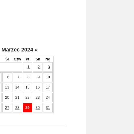
Marzec 2024
»
Śr
Czw
Pt
Sb
Nd
1
2
3
6
7
8
9
10
13
14
15
16
17
20
21
22
23
24
27
28
29
30
31