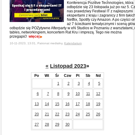
Konferencja Pozitive Technologies, która
odbędzie się 23 listopada już po raz 5. C
nas prawdziwy Festiwal IT z najlepszymi
ekspertami z kraju i zagranicy z firm takic
Netflix, Spotify czy Amazon. A po części on
aż 7 ścieżkami tematycznymi i sceną głó
odbędzie się POZytywne Afterparty w eN Studios w Poznaniu z warsztatami,
tables, networkingiem, koncertem Rat Kru i imprezą. Tego nie można
przegapić!
więcej
10-11-2023, 13:01, Patronat medialny,
Kalendarium
«
Listopad 2023
»
Po
Wt
Śr
Czw
Pt
Sb
Nd
1
2
3
4
5
6
7
8
9
10
11
12
13
14
15
16
17
18
19
20
21
22
23
24
25
26
27
28
29
30