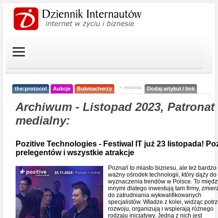
< reklama
the:protocol
Aukcje
Bukmacherzy
Dodaj artykuł / link
Archiwum - Listopad 2023, Patronat
medialny:
Pozitive Technologies - Festiwal IT już 23 listopada! Po
prelegentów i wszystkie atrakcje
Poznań to miasto biznesu, ale też bardzo
ważny ośrodek technologii, który dąży do
wyznaczenia trendów w Polsce. To międz
innymi dlatego inwestują tam firmy, zmier
do zatrudniania wykwalifikowanych
specjalistów. Władze z kolei, widząc potr
rozwoju, organizują i wspierają różnego
rodzaju inicjatywy. Jedną z nich jest