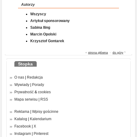
Autorzy
Wszyscy
Artykuł sponsorowany
Sabina Iling
Marcin Opolski
Krzysztof Gontarek
«
strona główna
-
do góry
^
Stopka
O nas
|
Redakcja
Wywiady
|
Porady
Prywatność
&
cookies
Mapa serwisu
|
RSS
Reklama
|
Wpisy gościnne
Katalog
|
Kalendarium
Facebook
|
X
Instagram
|
Pinterest