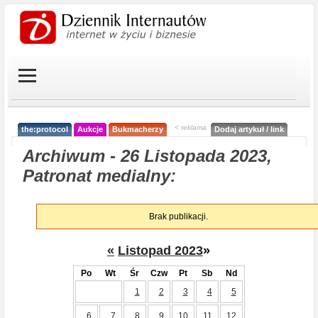
< reklama
the:protocol
Aukcje
Bukmacherzy
Dodaj artykuł / link
Archiwum - 26 Listopada 2023,
Patronat medialny:
Brak publikacji.
«
Listopad 2023
»
Po
Wt
Śr
Czw
Pt
Sb
Nd
1
2
3
4
5
6
7
8
9
10
11
12