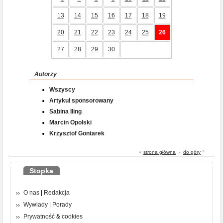
13
14
15
16
17
18
19
20
21
22
23
24
25
26
27
28
29
30
Autorzy
Wszyscy
Artykuł sponsorowany
Sabina Iling
Marcin Opolski
Krzysztof Gontarek
«
strona główna
-
do góry
^
Stopka
O nas
|
Redakcja
Wywiady
|
Porady
Prywatność
&
cookies