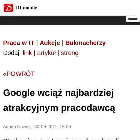
DI mobile
DI mobile
Praca w IT
|
Aukcje
|
Bukmacherzy
Dodaj:
link | artykuł
|
stronę
«POWRÓT
Google wciąż najbardziej
atrakcyjnym pracodawcą
Adrian Nowak, 30-09-2011, 16:00