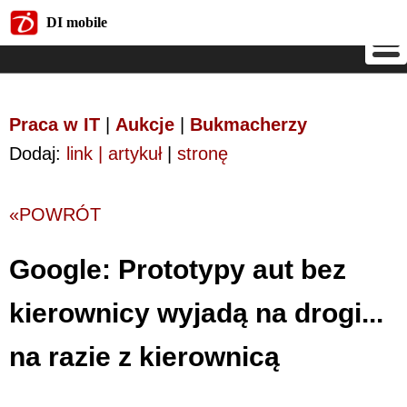
DI mobile
DI mobile
Praca w IT
|
Aukcje
|
Bukmacherzy
Dodaj:
link | artykuł
|
stronę
«POWRÓT
Google: Prototypy aut bez
kierownicy wyjadą na drogi...
na razie z kierownicą