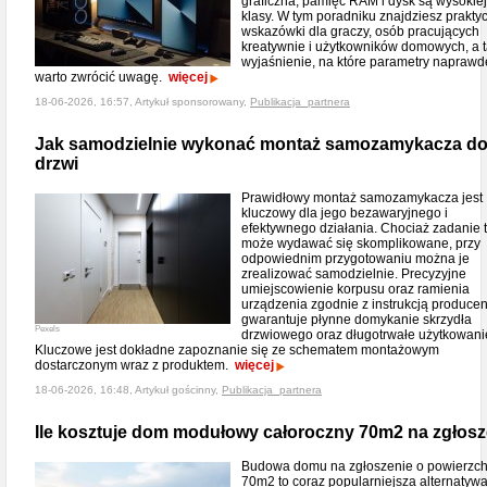
graficzna, pamięć RAM i dysk są wysokiej
klasy. W tym poradniku znajdziesz prakty
wskazówki dla graczy, osób pracujących
kreatywnie i użytkowników domowych, a 
wyjaśnienie, na które parametry naprawd
warto zwrócić uwagę.
więcej
18-06-2026, 16:57, Artykuł sponsorowany,
Publikacja_partnera
Jak samodzielnie wykonać montaż samozamykacza d
drzwi
Prawidłowy montaż samozamykacza jest
kluczowy dla jego bezawaryjnego i
efektywnego działania. Chociaż zadanie 
może wydawać się skomplikowane, przy
odpowiednim przygotowaniu można je
zrealizować samodzielnie. Precyzyjne
umiejscowienie korpusu oraz ramienia
urządzenia zgodnie z instrukcją producen
gwarantuje płynne domykanie skrzydła
Pexels
drzwiowego oraz długotrwałe użytkowani
Kluczowe jest dokładne zapoznanie się ze schematem montażowym
dostarczonym wraz z produktem.
więcej
18-06-2026, 16:48, Artykuł gościnny,
Publikacja_partnera
Ile kosztuje dom modułowy całoroczny 70m2 na zgłosz
Budowa domu na zgłoszenie o powierzch
70m2 to coraz popularniejsza alternatywa