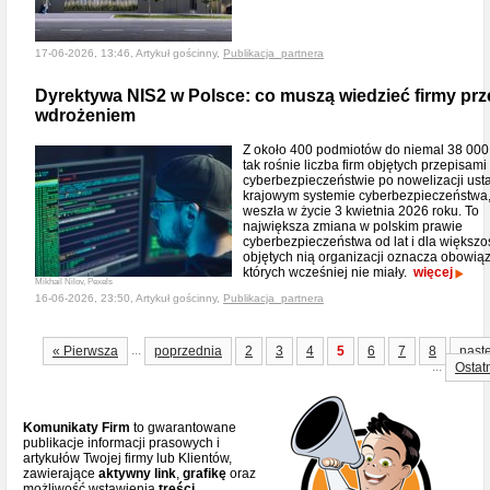
17-06-2026, 13:46, Artykuł gościnny,
Publikacja_partnera
Dyrektywa NIS2 w Polsce: co muszą wiedzieć firmy prz
wdrożeniem
Z około 400 podmiotów do niemal 38 00
tak rośnie liczba firm objętych przepisami
cyberbezpieczeństwie po nowelizacji ust
krajowym systemie cyberbezpieczeństwa,
weszła w życie 3 kwietnia 2026 roku. To
największa zmiana w polskim prawie
cyberbezpieczeństwa od lat i dla większo
objętych nią organizacji oznacza obowiąz
których wcześniej nie miały.
więcej
Mikhail Nilov, Pexels
16-06-2026, 23:50, Artykuł gościnny,
Publikacja_partnera
...
« Pierwsza
poprzednia
2
3
4
5
6
7
8
nast
...
Ostat
Komunikaty Firm
to gwarantowane
publikacje informacji prasowych i
artykułów Twojej firmy lub Klientów,
zawierające
aktywny link
,
grafikę
oraz
możliwość wstawienia
treści