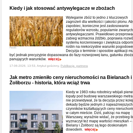
Kiedy i jak stosować antywylegacze w zbożach
Wyleganie zbóż to jedno z kluczowych
zagrożeń dla wielkości i jakości plonu. A
zapobiec, konieczne jest zastosowanie
regulatorów wzrostu, popularnie zwanych
antywylegaczami. Prawidłowo przeprow
zabieg wzmacnia źdźbło, poprawia rozwó
systemu korzeniowego i zwiększa odpor
roślin na niekorzystne warunki pogodowe
Pexels
Decyzja o terminie i sposobie aplikacji m
być jednak precyzyjnie dopasowana do fazy rozwojowej łanu, gatunku zboż
panujących warunków.
więcej
17-06-2026, 13:53, Artykuł gościnny,
Publikacja_partnera
Jak metro zmieniło ceny nieruchomości na Bielanach i
Żoliborzu - historia, która wciąż trwa
Kiedy w 1983 roku robotnicy wbijali pier
łopaty pod budowę warszawskiego metra,
nie przewidywał, że ta decyzja przez kole
dekady będzie jednym z najważniejszych
czynników kształtujących ceny nieruchom
w całym mieście. Dziś, patrząc na mapę
Warszawy, wyraźnie widać, że przebieg li
wyznaczył też mapę wartości mieszkań –
Bielany i Żoliborz są tego doskonałym
dowodem.
więcej