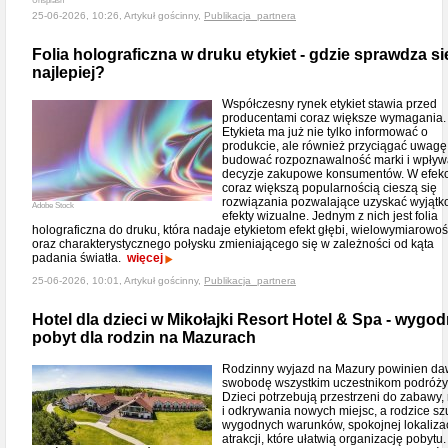
Unsplash
25-06-2026, 10:26, Artykuł gościnny,
Publikacja_partnera
Folia holograficzna w druku etykiet - gdzie sprawdza si
najlepiej?
Współczesny rynek etykiet stawia przed
producentami coraz większe wymagania.
Etykieta ma już nie tylko informować o
produkcie, ale również przyciągać uwagę
budować rozpoznawalność marki i wpływ
decyzje zakupowe konsumentów. W efekc
coraz większą popularnością cieszą się
rozwiązania pozwalające uzyskać wyjąt
Adobe Stock
efekty wizualne. Jednym z nich jest folia
holograficzna do druku, która nadaje etykietom efekt głębi, wielowymiarowoś
oraz charakterystycznego połysku zmieniającego się w zależności od kąta
padania światła.
więcej
25-06-2026, 10:01, Artykuł gościnny,
Publikacja_partnera
Hotel dla dzieci w Mikołajki Resort Hotel & Spa - wygo
pobyt dla rodzin na Mazurach
Rodzinny wyjazd na Mazury powinien d
swobodę wszystkim uczestnikom podróży
Dzieci potrzebują przestrzeni do zabawy,
i odkrywania nowych miejsc, a rodzice sz
wygodnych warunków, spokojnej lokalizacj
atrakcji, które ułatwią organizację pobytu.