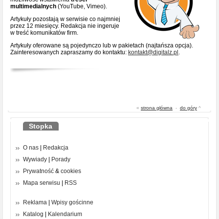
multimedialnych
(YouTube, Vimeo).
Artykuły pozostają w serwisie co najmniej
przez 12 miesięcy. Redakcja nie ingeruje
w treść komunikatów firm.
Artykuły oferowane są pojedynczo lub w pakietach (najtańsza opcja).
Zainteresowanych zapraszamy do kontaktu:
kontakt@digitalz.pl
.
«
strona główna
-
do góry
^
Stopka
O nas
|
Redakcja
Wywiady
|
Porady
Prywatność
&
cookies
Mapa serwisu
|
RSS
Reklama
|
Wpisy gościnne
Katalog
|
Kalendarium