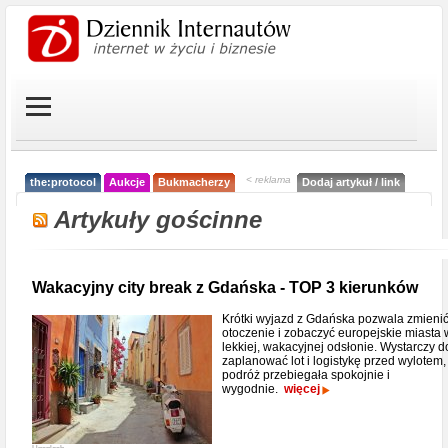
< reklama
the:protocol
Aukcje
Bukmacherzy
Dodaj artykuł / link
Artykuły gościnne
Wakacyjny city break z Gdańska - TOP 3 kierunków
Krótki wyjazd z Gdańska pozwala zmieni
otoczenie i zobaczyć europejskie miasta 
lekkiej, wakacyjnej odsłonie. Wystarczy 
zaplanować lot i logistykę przed wylotem,
podróż przebiegała spokojnie i
wygodnie.
więcej