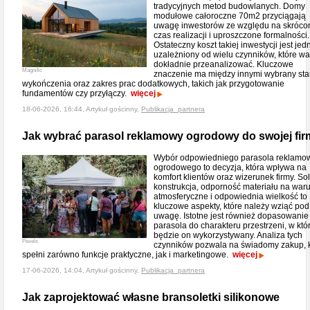
tradycyjnych metod budowlanych. Domy
modułowe całoroczne 70m2 przyciągają
uwagę inwestorów ze względu na skróco
czas realizacji i uproszczone formalności.
Ostateczny koszt takiej inwestycji jest jed
uzależniony od wielu czynników, które wa
dokładnie przeanalizować. Kluczowe
Magnific
znaczenie ma między innymi wybrany st
wykończenia oraz zakres prac dodatkowych, takich jak przygotowanie
fundamentów czy przyłączy.
więcej
18-06-2026, 16:44, Artykuł gościnny,
Publikacja_partnera
Jak wybrać parasol reklamowy ogrodowy do swojej fir
Wybór odpowiedniego parasola reklamo
ogrodowego to decyzja, która wpływa na
komfort klientów oraz wizerunek firmy. So
konstrukcja, odporność materiału na war
atmosferyczne i odpowiednia wielkość to
kluczowe aspekty, które należy wziąć pod
uwagę. Istotne jest również dopasowanie
parasola do charakteru przestrzeni, w któ
będzie on wykorzystywany. Analiza tych
Pexels
czynników pozwala na świadomy zakup, k
spełni zarówno funkcje praktyczne, jak i marketingowe.
więcej
17-06-2026, 14:04, Artykuł gościnny,
Publikacja_partnera
Jak zaprojektować własne bransoletki silikonowe