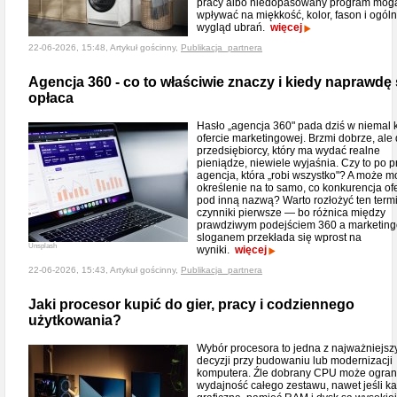
pracy albo niedopasowany program mog
wpływać na miękkość, kolor, fason i ogól
wygląd ubrań.
więcej
22-06-2026, 15:48, Artykuł gościnny,
Publikacja_partnera
Agencja 360 - co to właściwie znaczy i kiedy naprawdę 
opłaca
Hasło „agencja 360" pada dziś w niemal 
ofercie marketingowej. Brzmi dobrze, ale 
przedsiębiorcy, który ma wydać realne
pieniądze, niewiele wyjaśnia. Czy to po p
agencja, która „robi wszystko"? A może 
określenie na to samo, co konkurencja of
pod inną nazwą? Warto rozłożyć ten term
czynniki pierwsze — bo różnica między
prawdziwym podejściem 360 a marketin
sloganem przekłada się wprost na
Unsplash
wyniki.
więcej
22-06-2026, 15:43, Artykuł gościnny,
Publikacja_partnera
Jaki procesor kupić do gier, pracy i codziennego
użytkowania?
Wybór procesora to jedna z najważniejsz
decyzji przy budowaniu lub modernizacji
komputera. Źle dobrany CPU może ogran
wydajność całego zestawu, nawet jeśli ka