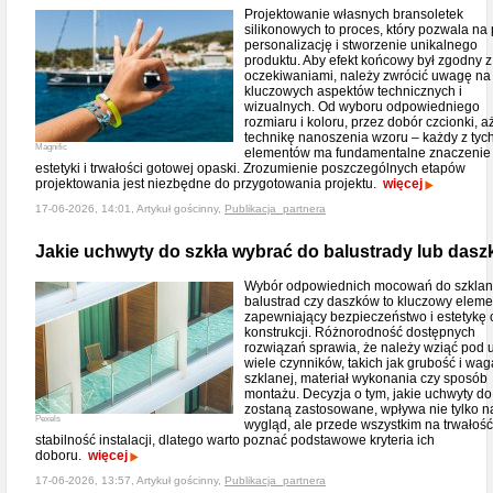
Projektowanie własnych bransoletek
silikonowych to proces, który pozwala na
personalizację i stworzenie unikalnego
produktu. Aby efekt końcowy był zgodny z
oczekiwaniami, należy zwrócić uwagę na 
kluczowych aspektów technicznych i
wizualnych. Od wyboru odpowiedniego
rozmiaru i koloru, przez dobór czcionki, a
technikę nanoszenia wzoru – każdy z tyc
Magnific
elementów ma fundamentalne znaczenie 
estetyki i trwałości gotowej opaski. Zrozumienie poszczególnych etapów
projektowania jest niezbędne do przygotowania projektu.
więcej
17-06-2026, 14:01, Artykuł gościnny,
Publikacja_partnera
Jakie uchwyty do szkła wybrać do balustrady lub dasz
Wybór odpowiednich mocowań do szkla
balustrad czy daszków to kluczowy eleme
zapewniający bezpieczeństwo i estetykę 
konstrukcji. Różnorodność dostępnych
rozwiązań sprawia, że należy wziąć pod
wiele czynników, takich jak grubość i waga
szklanej, materiał wykonania czy sposób
montażu. Decyzja o tym, jakie uchwyty do
zostaną zastosowane, wpływa nie tylko n
Pexels
wygląd, ale przede wszystkim na trwałość
stabilność instalacji, dlatego warto poznać podstawowe kryteria ich
doboru.
więcej
17-06-2026, 13:57, Artykuł gościnny,
Publikacja_partnera