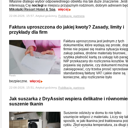
Właśnie dlatego wybór odpowiedniego obiektu ma tak duże znaczenie. Jeśli
interesują Cię
noclegi
w miejscu przyjaznym rodzinom, dobrym adresem będ
Mikołajki Resort Hotel & Spa
.
więcej
22-06-2026, 15:57, Artykuł gościnny,
Publikacja_partnera
Faktura uproszczona do jakiej kwoty? Zasady, limity i
przykłady dla firm
Faktura uproszczona jest jednym z tych
dokumentów, które wydają się proste, do
firmie nie pojawi się realna sytuacja księ
zakup paliwa, drobne materiały biurowe,
szybka płatność kartą za usługę lub para
NIP przekazany do rozliczenia kosztów. 
pojawia się pytanie, czy dokument można
zaksięgować, czy trzeba prosić sprzedaw
standardową fakturę VAT i jakie dane są
Pexels
konieczne, aby rozliczenie było
bezpieczne.
więcej
22-06-2026, 15:51, Artykuł gościnny,
Publikacja_partnera
Jak suszarka z DryAssist wspiera delikatne i równomie
suszenie tkanin
Suszenie odzieży w domu to nie tylko
usunięcie wilgoci z materiału. Liczy się t
sposób, w jaki tkanina jest traktowana p
cyklu. Zbyt wysoka temperatura, za długi 