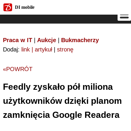
DI mobile
DI mobile
Praca w IT
|
Aukcje
|
Bukmacherzy
Dodaj:
link | artykuł
|
stronę
«POWRÓT
Feedly zyskało pół miliona
użytkowników dzięki planom
zamknięcia Google Readera