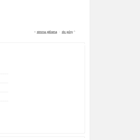
«
strona główna
-
do góry
^