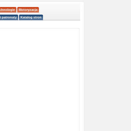
echnologie
Motoryzacja
i patronaty
Katalog stron