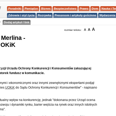
Poradniki
Pieniądze
Biznes
Bezpieczeństwo
Prawo
Dom
Nauka i T
Zdrowie i styl życia
Rozrywka
Pressroom i artykuły gościnne
Wydarzenia 
a
Dodaj artykuł / link
A
A
A
rozmiar tekstu:
Merlina -
 UOKiK
cyzji Urzędu Ochrony Konkurencji i Konsumentów zakazującej
 wtorek fundusz w komunikacie.
awnymi i ekonomicznymi oraz innymi zewnętrznymi ekspertami podjął
ezes
UOKiK
do Sądu Ochrony Konkurencji i Konsumentów" - napisano
tualny wpływ na konkurencję, jednak "dokonana przez Urząd ocena
zwoju i dynamiki rynku, barier wejścia na rynek oraz innych istotnych
na".