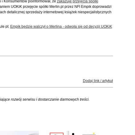
i i Konsumentów poinformował, że
zakazuje przejęcia spółki
daniem UOKiK przejęcie spółki Merlin.pl przez NFI Empik doprowadzi
ach detalicznej sprzedaży internetowej książek niespecjalistycznych
le pt.
Empik będzie walczył o Merlina - odwoła się od decyzji UOKiK
Dodaj link / artykuł
iające rozwój serwisu i dostarczanie darmowych treści.