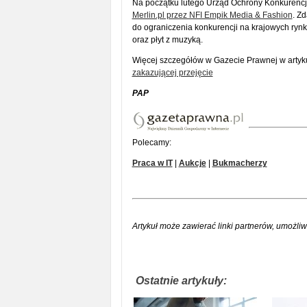
Na początku lutego Urząd Ochrony Konkurencj
Merlin.pl przez NFI Empik Media & Fashion
. Z
do ograniczenia konkurencji na krajowych rynk
oraz płyt z muzyką.
Więcej szczegółów w Gazecie Prawnej w artyku
zakazującej przejęcie
PAP
Polecamy:
Praca w IT
|
Aukcje
|
Bukmacherzy
Artykuł może zawierać linki partnerów, umożliw
Ostatnie artykuły: