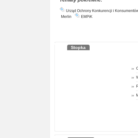
Urząd Ochrony Konkurencji i Konsumentó
Merlin
EMPiK
Stopka
O
P
M