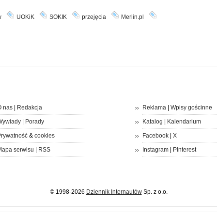
w
UOKiK
SOKIK
przejęcia
Merlin.pl
 nas
|
Redakcja
Reklama
|
Wpisy gościnne
Wywiady
|
Porady
Katalog
|
Kalendarium
rywatność
&
cookies
Facebook
|
X
apa serwisu
|
RSS
Instagram
|
Pinterest
© 1998-2026
Dziennik Internautów
Sp. z o.o.