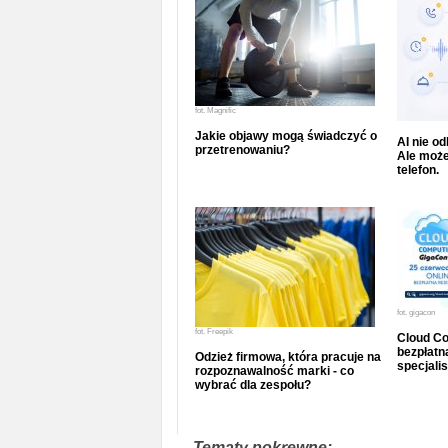
fot.
Magnific
Jakie objawy mogą świadczyć o
AI nie o
przetrenowaniu?
Ale może
telefon.
fot.
gigacon
fot.
Freepik
Cloud Co
bezpłatna
Odzież firmowa, która pracuje na
specjalis
rozpoznawalność marki - co
wybrać dla zespołu?
Tematy pokrewne: