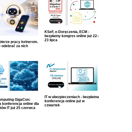
KSeF, e-Doręczenia, ECM -
bezpłatny kongres online już 22–
23 lipca
dbierze pracy kelnerom.
 odebrać za nich
IT w ubezpieczeniach - bezpłatna
mputing GigaCon:
konferencja online już w
 konferencja online dla
czwartek
tów IT już 25 czerwca