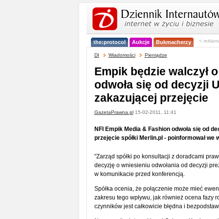
< reklam
the:protocol
Aukcje
Bukmacherzy
DI
Wiadomości
Pieniądze
Empik będzie walczył o 
odwoła się od decyzji
zakazującej przejęcie
GazetaPrawna.pl
15-02-2011, 11:41
NFI Empik Media & Fashion odwoła się od de
przejęcie spółki Merlin.pl - poinformował we
"Zarząd spółki po konsultacji z doradcami pr
decyzję o wniesieniu odwołania od decyzji pr
w komunikacie przed konferencją.
Spółka ocenia, że połączenie może mieć ewen
zakresu tego wpływu, jak również ocena fazy ro
czynników jest całkowicie błędna i bezpodstaw