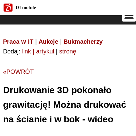
DI mobile
DI mobile
Praca w IT
|
Aukcje
|
Bukmacherzy
Dodaj:
link | artykuł
|
stronę
«POWRÓT
Drukowanie 3D pokonało
grawitację! Można drukować
na ścianie i w bok - wideo