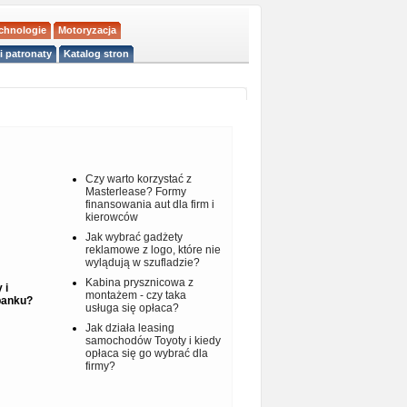
echnologie
Motoryzacja
i patronaty
Katalog stron
Czy warto korzystać z
Masterlease? Formy
finansowania aut dla firm i
kierowców
Jak wybrać gadżety
reklamowe z logo, które nie
wylądują w szufladzie?
Kabina prysznicowa z
 i
montażem - czy taka
 banku?
usługa się opłaca?
Jak działa leasing
samochodów Toyoty i kiedy
opłaca się go wybrać dla
firmy?