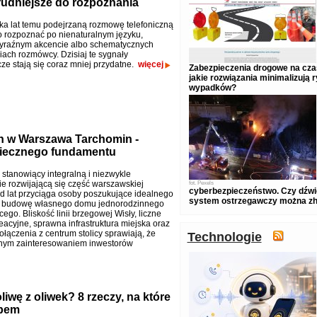
rudniejsze do rozpoznania
lka lat temu podejrzaną rozmowę telefoniczną
 rozpoznać po nienaturalnym języku,
yraźnym akcencie albo schematycznych
ach rozmówcy. Dzisiaj te sygnały
ze stają się coraz mniej przydatne.
więcej
Zabezpieczenia drogowe na czas
jakie rozwiązania minimalizują 
wypadków?
 w Warszawa Tarchomin -
piecznego fundamentu
 stanowiący integralną i niezwykle
e rozwijającą się część warszawskiej
fot.
Pexels
cyberbezpieczeństwo. Czy dźw
 od lat przyciąga osoby poszukujące idealnego
system ostrzegawczy można z
a budowę własnego domu jednorodzinnego
ego. Bliskość linii brzegowej Wisły, liczne
eacyjne, sprawna infrastruktura miejska oraz
łączenia z centrum stolicy sprawiają, że
Technologie
omnym zainteresowaniem inwestorów
wę z oliwek? 8 rzeczy, na które
upem