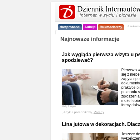
< reklam
the:protocol
Aukcje
Bukmacherzy
Najnowsze informacje
Jak wygląda pierwsza wizyta u p
spodziewać?
Pierwsza w
się z niep
zapyta spe
dokumenty 
praktyce p
poznaniu s
zgłoszenia
może lepie
formy dals
Getty Images
, Artykuł poradnikowy,
Porady
Lina jutowa w dekoracjach. Dlacz
Jeszcze do
wykończen