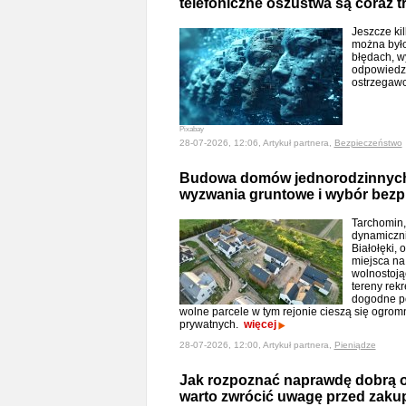
telefoniczne oszustwa są coraz t
Jeszcze ki
można było
błędach, w
odpowiedzi
ostrzegawc
Pixabay
28-07-2026, 12:06, Artykuł partnera,
Bezpieczeństwo
Budowa domów jednorodzinnych
wyzwania gruntowe i wybór bez
Tarchomin,
dynamiczni
Białołęki,
miejsca n
wolnostojąc
tereny rekr
dogodne po
wolne parcele w tym rejonie cieszą się ogr
prywatnych.
więcej
28-07-2026, 12:00, Artykuł partnera,
Pieniądze
Jak rozpoznać naprawdę dobrą oli
warto zwrócić uwagę przed zak