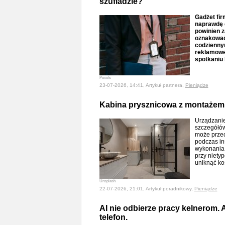
szufladzie?
Gadżet fir
naprawdę c
powinien z
oznakować?
codzienny
reklamowe 
spotkaniu 
Pexels
23-07-2026, 14:41, Artykuł partnera,
Pieniądze
Kabina prysznicowa z montażem -
Urządzanie
szczegółów
może przec
podczas ins
wykonania 
przy niet
uniknąć k
Unsplash
22-07-2026, 21:01, Artykuł poradnikowy,
Pieniądze
AI nie odbierze pracy kelnerom. 
telefon.