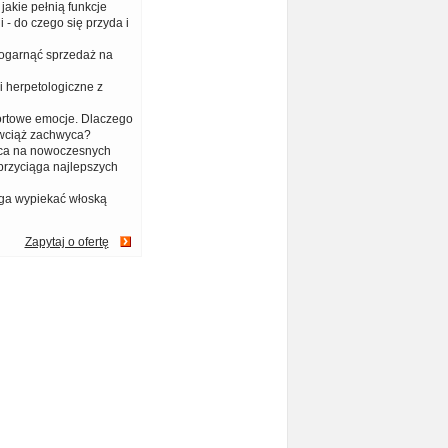
jakie pełnią funkcje
 - do czego się przyda i
 ogarnąć sprzedaż na
i herpetologiczne z
ortowe emocje. Dlaczego
 wciąż zachwyca?
aca na nowoczesnych
przyciąga najlepszych
ga wypiekać włoską
Zapytaj o ofertę