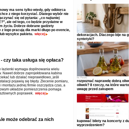
mowy ma sens tylko wtedy, gdy odbiorca
hce z niego korzystać. Dlatego wybór nie
aczynać się od pytania: „co najtaniej
”, ale od tego, co będzie przydatne w
m życiu. Dobrze dobrane gadżety
z logo pracują dla marki długo po evencie,
lub wysyłce pakietu.
więcej
dekoracjach. Dlaczego bije na 
syntetyki?
 czy taka usługa się opłaca?
 łazienki wymaga dopilnowania wielu
. Nawet dobrze zaprojektowana kabina
iekać lub działać nieprawidłowo, jeśli
fot.
Pexels
rozpoznać naprawdę dobrą oliw
talacji pojawią się błędy. Zlecenie pomiaru,
oliwek? 8 rzeczy, na które wart
i montażu jednej firmie oszczędza czas, a
uwagę przed zakupem
ypowym układzie pomieszczenia pomaga
osztownych poprawek.
więcej
Ale może odebrać za nich
kupować bilety na koncerty z 
wyprzedzeniem?