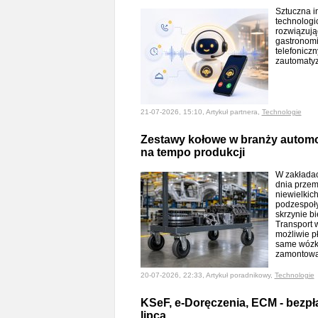
Sztuczna in
technologi
rozwiązują
gastronomi
telefoniczn
zautomaty
21-07-2026, 15:10, Artykuł partnera,
Technologie
Zestawy kołowe w branży automot
na tempo produkcji
W zakładac
dnia przem
niewielkic
podzespoły 
skrzynie b
Transport 
możliwie p
same wózki
zamontowa
20-07-2026, 22:33, Artykuł poradnikowy,
Technologie
KSeF, e-Doręczenia, ECM - bezpł
lipca