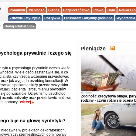
Poradniki
Pieniądze
Biznes
Bezpieczeństwo
Prawo
Dom
Nauka i T
Zdrowie i styl życia
Rozrywka
Pressroom i artykuły gościnne
Wydarzenia 
a
Dodaj artykuł / link
Pieniądze
sychologa prywatnie i czego się
izyta u psychologa prywatnie często wiąże
ewnością. Wiele osób zastanawia się, o co
cjalista, czy trzeba wcześniej przygotować
oraz jak wygląda przebieg konsultacji. W
ierwsze spotkanie służy przede wszystkim
ytuacji pacjenta i zrozumieniu powodów
 się po wsparcie. Dzięki temu psycholog
fot.
Pexels
Zdolność kredytowa singla, pary
j ocenić potrzeby oraz przedstawić możliwe
rodziny - czym różni się ocena
zej pomocy.
więcej
ego bije na głowę syntetyki?
 niedawna w projektach dekoratorskich,
iowych czy rzemieślniczych dominowały