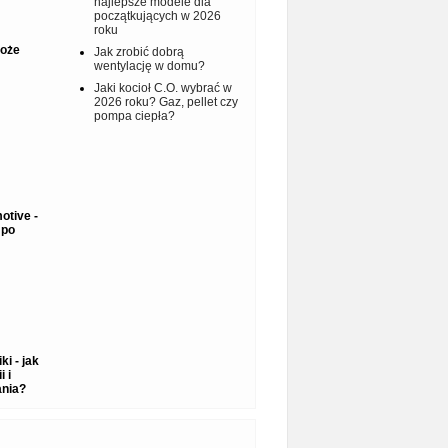
najlepsze modele dla
początkujących w 2026
roku
może
Jak zrobić dobrą
wentylację w domu?
Jaki kocioł C.O. wybrać w
2026 roku? Gaz, pellet czy
pompa ciepła?
otive -
mpo
i - jak
 i
ania?