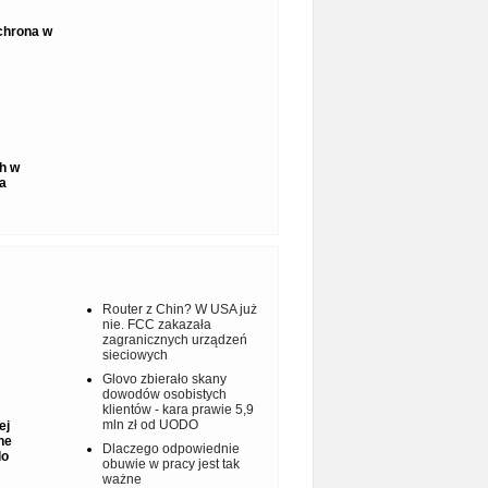
ochrona w
h w
a
Router z Chin? W USA już
nie. FCC zakazała
zagranicznych urządzeń
sieciowych
Glovo zbierało skany
dowodów osobistych
klientów - kara prawie 5,9
mln zł od UODO
ej
ne
Dlaczego odpowiednie
do
obuwie w pracy jest tak
ważne