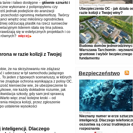
a tanie i łatwo dostępne –
głównie sznurki i
fot.
Gustavo Fring, Pexels
yczne wykonane z polipropylenu czy
Ubezpieczenia OC - jak działa 
Dziś jednak podejście do aranżacji
razie kolizji z Twojej winy?
i przechodzi ogromną metamorfozę. Twórcy
tanci wnętrz oraz miłośnicy ogrodnictwa
źniej odrzucają plastik na rzecz surowców
lacyjnym liderem stała się lina jutowa.
rawdzają się w estetycznych projektach i co
ie równych?
więcej
Budowa domów jednorodzinnyc
Warszawa Tarchomin - wyzwani
rona w razie kolizji z Twojej
gruntowe i wybór bezpiecznego
fundamentu
bie, że na skrzyżowaniu nie zdążasz
Bezpieczeństwo
 i uderzasz w tył samochodu jadącego
. To jeden z typowych scenariuszy, w których
ie znajduje ochrona wynikająca z polisy OC.
zość kierowców wie, że ubezpieczenie to
ązkowe, nie każdy dokładnie rozumie, jak
likwidacja szkody, gdy sam jest sprawcą
 Warto więc znać kolejne kroki – od
nia miejsca kolizji, przez zgłoszenie
 po ustalenie wysokości
fot.
Pixabay
Nieznany numer w erze sztuczn
inteligencji. Dlaczego telefonicz
oszustwa są coraz trudniejsze 
inteligencji. Dlaczego
rozpoznania