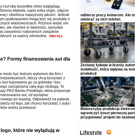
y rzut oka wszystkie oliwy wyglądają
ielona etykieta, napis extra virgin, zdjęcie
wnej i obietnica najwyższej jakości. Jednak
odbierze pracy kelnerom. Ale 
ym opakowaniem mogą kryć się produkty o
odebrać za nich telefon.
óżnych właściwościach. Różnice widać nie
aku, ale również w świeżości, sposobie
czy zawartości naturalnych związków
alnych za walory zdrowotne.
więcej
se? Formy finansowania aut dla
Zestawy kołowe w branży autom
mobilność, która wpływa na te
produkcji
e może być dobrym wyborem dla firm i
indywidualnych, którzy chcą korzystać z
 bez kupowania go za gotówkę i bez
ego zarządzania całą jego obsługą. To
upy PKO Banku Polskiego, która proponuje
 finansowania aut, od wynajmu
nowego po leasing. Odpowiedź na pytanie,
zależy od tego, jak chcesz korzystać z auta i
zków wolisz przekazać
Małoseryjna produkcja elektronik
ograniczyć koszt pierwszej partii
przygotować projekt do skalow
logo, które nie wylądują w
Lifestyle