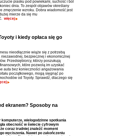
 uczucie piasku pod powiekami, suchość i ból
koniec dnia. To zespół objawów określany
we zmęczenie wzroku. Dobra wiadomość jest
 dużej mierze da się mu
ć.
więcej
oyoty i kiedy opłaca się go
nesu nieodłącznie wiąże się z potrzebą
 niezawodnej, bezpiecznej i ekonomicznej
dów. Przedsiębiorcy, którzy poszukują
finansowych, które pozwolą im uzyskać
e auta bez konieczności angażowania
itału początkowego, mogą sięgnąć po
mochodów od Toyoty. Sprawdź, dlaczego się
ęcej
zed ekranem? Sposoby na
 komputerze, wielogodzinne spotkania
iągła obecność w świecie cyfrowym
 że coraz trudniej znaleźć moment
go wyciszenia. Nawet po zakończeniu