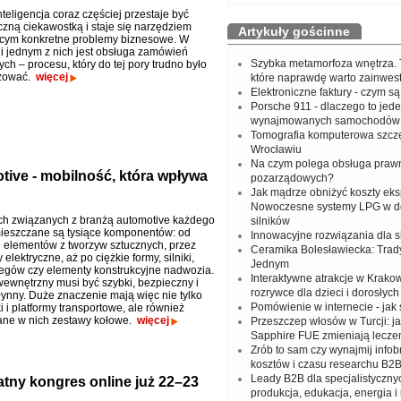
teligencja coraz częściej przestaje być
czną ciekawostką i staje się narzędziem
Artykuły gościnne
cym konkretne problemy biznesowe. W
i jednym z nich jest obsługa zamówień
Szybka metamorfoza wnętrza. 
ych – procesu, który do tej pory trudno było
zować.
więcej
które naprawdę warto zainwes
Elektroniczne faktury - czym są
Porsche 911 - dlaczego to jede
wynajmowanych samochodów s
Tomografia komputerowa szczę
Wrocławiu
Na czym polega obsługa prawn
ive - mobilność, która wpływa
pozarządowych?
Jak mądrze obniżyć koszty eksp
Nowoczesne systemy LPG w 
h związanych z branżą automotive każdego
silników
ieszczane są tysiące komponentów: od
Innowacyjne rozwiązania dla 
h elementów z tworzyw sztucznych, przez
Ceramika Bolesławiecka: Trad
elektryczne, aż po ciężkie formy, silniki,
Jednym
iegów czy elementy konstrukcyjne nadwozia.
Interaktywne atrakcje w Krakow
wewnętrzny musi być szybki, bezpieczny i
rozrywce dla dzieci i dorosłych
łynny. Duże znaczenie mają więc nie tylko
Pomówienie w internecie - ja
 i platformy transportowe, ale również
ne w nich zestawy kołowe.
więcej
Przeszczep włosów w Turcji: j
Sapphire FUE zmieniają lecze
Zrób to sam czy wynajmij info
kosztów i czasu researchu B2
Leady B2B dla specjalistycznyc
atny kongres online już 22–23
produkcja, edukacja, energia i