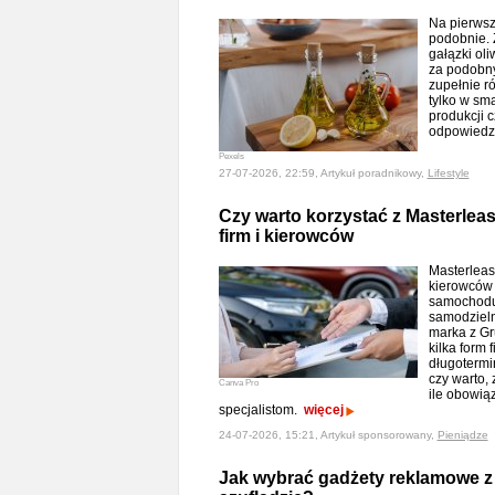
Na pierwsz
podobnie. Z
gałązki oli
za podobn
zupełnie r
tylko w sm
produkcji 
odpowiedzi
Pexels
27-07-2026, 22:59, Artykuł poradnikowy,
Lifestyle
Czy warto korzystać z Masterlea
firm i kierowców
Masterleas
kierowców 
samochodu
samodzieln
marka z Gr
kilka form
długotermi
czy warto, 
Canva Pro
ile obowią
specjalistom.
więcej
24-07-2026, 15:21, Artykuł sponsorowany,
Pieniądze
Jak wybrać gadżety reklamowe z 