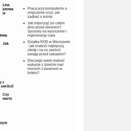
Lina
Praca przy komputerze a
jutowa
zmęczenie oczu: jak
w
zadbać o wzrok
Jak odpocząć po całym
dniu przed ekranem?
Sposoby na wyciszenie i
głowę
regenerację ciała
Działka ROD w Warszawie
Jak
- jak znaleźć najlepszą
ofertę i na co zwrócić
uwagę przed zakupem?
Dlaczego warto wybrać
wakacje z dziećmi nad
morzem z basenem w
hotelu?
ę z
o zwrócić
Czy
warto
dużym