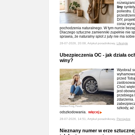
rozwiązani
liny
syntet
poliestru. 
przestrzen
DIY, projek
coraz wyra
pochodzenia naturalnego. W tym nurcie bezape
Dlaczego sztuczne zamienniki zupełnie nie sp
sprawia, że naturalny splot z juty nie ma sob
28-07-2026, 20:08, Artykuł poradnikowy,
Lifestyle
Ubezpieczenia OC - jak działa och
winy?
Wyobraź so
wyhamować
przed Tobą
zastosowan
Choć więks
jest obowi
przebiega 
zdarzenia.
zabezpiecze
Gustavo Fring, Pexels
szkody, aż
odszkodowania.
więcej
28-07-2026, 14:51, Artykuł poradnikowy,
Pieniądze
Nieznany numer w erze sztucznej 