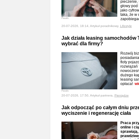
pieczenie,
głowy pod 
jako cyfro
taka, że w
Pexels
zapobiega
20-07-2026, 18:14, Artykuł poradnikowy,
Lifestyle
Jak działa leasing samochodów T
wybrać dla firmy?
Rozwój biz
posiadania
floty pojaz
rozwiązań 
nowoczesn
dużego kap
leasing sa
opłaca!
wi
Pexels
20-07-2026, 17:50, Artykuł partnera,
Pieniądze
Jak odpocząć po całym dniu pr
wyciszenie i regenerację ciała
Praca przy
online i c
sprawiają,
prawdziwe