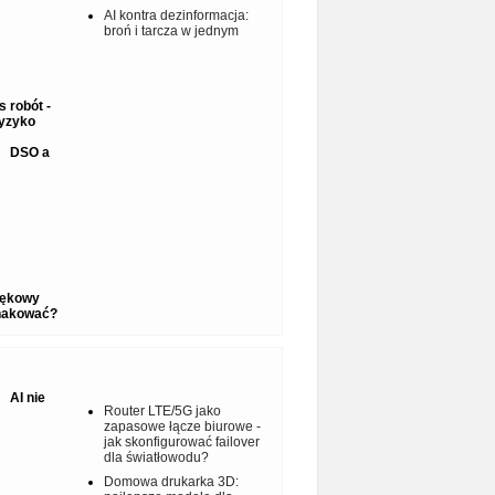
AI kontra dezinformacja:
broń i tarcza w jednym
 robót -
ryzyko
DSO a
iękowy
hakować?
AI nie
Router LTE/5G jako
zapasowe łącze biurowe -
jak skonfigurować failover
dla światłowodu?
Domowa drukarka 3D: