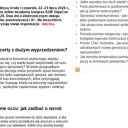
Jakie warstwy ma dach płaski i 
Folia aluminiowa w gastronomii
liższą środę i czwartek, 22–23 lipca 2026 r.,
jak ją dobrze wykorzystać?
ię online bezpłatny kongres EOIF GigaCon
Sprzedaż wielokanałowa - jak
26. Dwa dni o elektronicznym obiegu
, automatyzacji i AI - dla wszystkich,
kilku platformach jednocześnie
ryzują swoje organizacje.
więcej
Jak skutecznie montować płotk
betonu
Ponadczasowa elegancja i sp
brytyjska legenda motoryzacji
Frezer CNC Holandia - jak pr
obrabiarkach nowej generacji 
ncerty z dużym wyprzedzeniem?
specjalistów?
Jak wysoka temperatura poma
dział w koncercie ulubionego artysty i
pizzę w domowym piekarniku?
sz się, czy warto kupić wejściówkę od razu
ęciu sprzedaży? W wielu przypadkach
za decyzja może przynieść sporo korzyści.
nie tylko największych gwiazd, ale również
h tras koncertowych, które przyciągają
nów. Kupując bilety na koncerty odpowiednio
, spokojnie zaplanować wyjazd i uniknąć
ie oczu: jak zadbać o wzrok
in przed monitorem to dziś standard, a dla
 doba pracy przedłuża się jeszcze o wieczór
nem czy tabletem. Efekt zna niemal każdy: