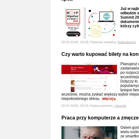
Już w najb
odbędzie s
Summit 20
dokumentów
którzy cyf
20-07-2026, 18:29, Patronat medialny,
Kalendarium
Czy warto kupować bilety na ko
Planujesz u
zastanawia
po rozpocz
wcześniejs
Dotyczy to 
popularnyc
tysiące fa
wcześnie, można zyskać większy wybór miejsc
niepotrzebnego stresu.
więcej
20-07-2026, 18:20, Artykuł partnera,
Lifestyle
Praca przy komputerze a zmęczen
Osiem godz
wielu osób
ze smartfo