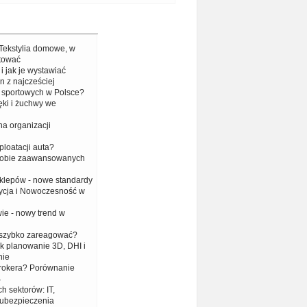
Tekstylia domowe, w
tować
 i jak je wystawiać
n z najcześciej
portowych w Polsce?
ki i żuchwy we
a organizacji
loatacji auta?
dobie zaawansowanych
sklepów - nowe standardy
ycja i Nowoczesność w
ie - nowy trend w
k szybko zareagować?
ak planowanie 3D, DHI i
nie
brokera? Porównanie
B
h sektorów: IT,
 ubezpieczenia