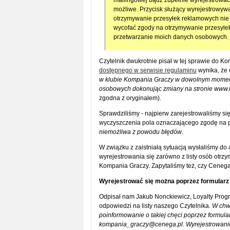
mailingowej bądź zupełnie wyrejestrować s
możliwe. Przycisk służący wyrejestrowywa
otrzymywanie przesyłek reklamowych nie 
wycofać zgody na otrzymywanie przesyłe
przetwarzanie moich danych osobowych.
Czytelnik dwukrotnie pisał w tej sprawie do 
dostępnego w serwisie regulaminu
wynika, że
w klubie Kompania Graczy w dowolnym momenc
osobowych dokonując zmiany na stronie www.k
zgodna z oryginałem).
Sprawdziliśmy - najpierw zarejestrowaliśmy się
wyczyszczenia pola oznaczającego zgodę na 
niemożliwa z powodu błędów
.
W związku z zaistniałą sytuacją wysłaliśmy do 
wyrejestrowania się zarówno z listy osób otrzy
Kompania Graczy. Zapytaliśmy też, czy Cenega
Wyrejestrować się można poprzez formularz 
Odpisał nam Jakub Nonckiewicz, Loyalty Progra
odpowiedzi na listy naszego Czytelnika.
W chwi
poinformowanie o takiej chęci poprzez formul
kompania_graczy@cenega.pl. Wyrejestrowanie 