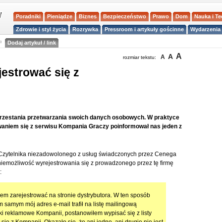
Poradniki
Pieniądze
Biznes
Bezpieczeństwo
Prawo
Dom
Nauka i T
Zdrowie i styl życia
Rozrywka
Pressroom i artykuły gościnne
Wydarzenia 
a
Dodaj artykuł / link
A
A
A
rozmiar tekstu:
estrować się z
rzestania przetwarzania swoich danych osobowych. W praktyce
owaniem się z serwisu Kompania Graczy poinformował nas jeden z
 od Czytelnika niezadowolonego z usług świadczonych przez Cenega
 niemożliwość wyrejestrowania się z prowadzonego przez tę firmę
:
em zarejestrować na stronie dystrybutora. W ten sposób
 samym mój adres e-mail trafił na listę mailingową
i reklamowe Kompanii, postanowiłem wypisać się z listy