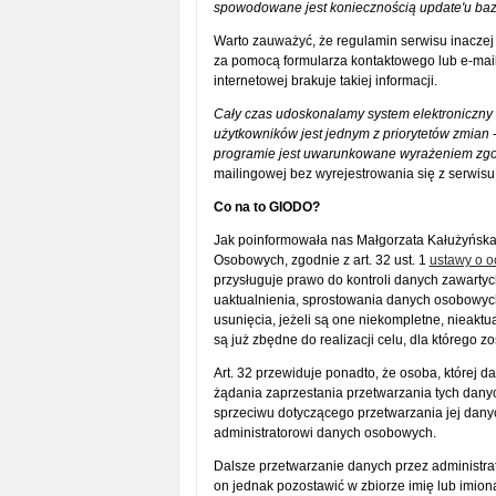
spowodowane jest koniecznością update'u ba
Warto zauważyć, że regulamin serwisu inaczej 
za pomocą formularza kontaktowego lub e-maila
internetowej brakuje takiej informacji.
Cały czas udoskonalamy system elektroniczny 
użytkowników jest jednym z priorytetów zmian
-
programie jest uwarunkowane wyrażeniem zgo
mailingowej bez wyrejestrowania się z serwisu
Co na to GIODO?
Jak poinformowała nas Małgorzata Kałużyńsk
Osobowych, zgodnie z art. 32 ust. 1
ustawy o 
przysługuje prawo do kontroli danych zawartyc
uaktualnienia, sprostowania danych osobowych
usunięcia, jeżeli są one niekompletne, nieakt
są już zbędne do realizacji celu, dla którego zo
Art. 32 przewiduje ponadto, że osoba, które
żądania zaprzestania przetwarzania tych danyc
sprzeciwu dotyczącego przetwarzania jej dan
administratorowi danych osobowych.
Dalsze przetwarzanie danych przez administra
on jednak pozostawić w zbiorze imię lub imio