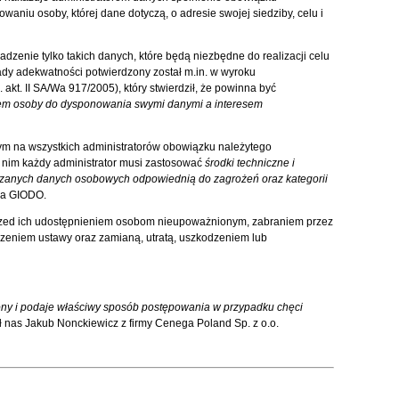
waniu osoby, której dane dotyczą, o adresie swojej siedziby, celu i
zenie tylko takich danych, które będą niezbędne do realizacji celu
dy adekwatności potwierdzony został m.in. w wyroku
kt. II SA/Wa 917/2005), który stwierdził, że powinna być
m osoby do dysponowania swymi danymi a interesem
m na wszystkich administratorów obowiązku należytego
nim każdy administrator musi zastosować
środki techniczne i
zanych danych osobowych odpowiednią do zagrożeń oraz kategorii
ka GIODO.
rzed ich udostępnieniem osobom nieupoważnionym, zabraniem przez
zeniem ustawy oraz zamianą, utratą, uszkodzeniem lub
ony i podaje właściwy sposób postępowania w przypadku chęci
 nas Jakub Nonckiewicz z firmy Cenega Poland Sp. z o.o.