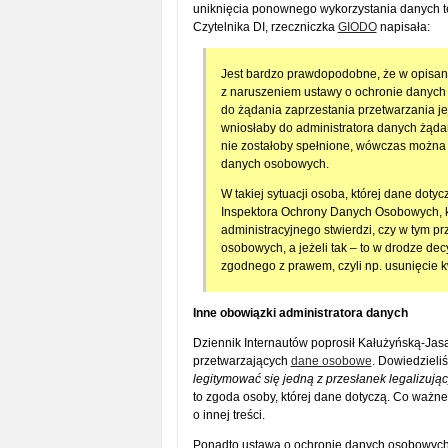
uniknięcia ponownego wykorzystania danych te
Czytelnika DI, rzeczniczka
GIODO
napisała:
Jest bardzo prawdopodobne, że w opisane
z naruszeniem ustawy o ochronie danych
do żądania zaprzestania przetwarzania je
wniosłaby do administratora danych żąda
nie zostałoby spełnione, wówczas można
danych osobowych.
W takiej sytuacji osoba, której dane dot
Inspektora Ochrony Danych Osobowych, 
administracyjnego stwierdzi, czy w tym 
osobowych, a jeżeli tak – to w drodze de
zgodnego z prawem, czyli np. usunięcie
Inne obowiązki administratora danych
Dziennik Internautów poprosił Kałużyńską-Jas
przetwarzających
dane osobowe
. Dowiedzieli
legitymować się jedną z przesłanek legalizują
to zgoda osoby, której dane dotyczą. Co waż
o innej treści.
Ponadto ustawa o ochronie danych osobowych