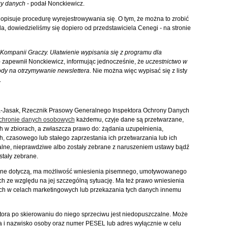
zy danych
- podał Nonckiewicz.
opisuje procedurę wyrejestrowywania się. O tym, że można to zrobić
, dowiedzieliśmy się dopiero od przedstawiciela Cenegi - na stronie
Kompanii Graczy. Ułatwienie wypisania się z programu dla
 zapewnił Nonckiewicz, informując jednocześnie, że
uczestnictwo w
dy na otrzymywanie newslettera
. Nie można więc wypisać się z listy
.
a-Jasak, Rzecznik Prasowy Generalnego Inspektora Ochrony Danych
ochronie danych osobowych
każdemu, czyje dane są przetwarzane,
h w zbiorach, a zwłaszcza prawo do: żądania uzupełnienia,
, czasowego lub stałego zaprzestania ich przetwarzania lub ich
ualne, nieprawdziwe albo zostały zebrane z naruszeniem ustawy bądź
stały zebrane.
j dane dotyczą, ma możliwość wniesienia pisemnego, umotywowanego
h ze względu na jej szczególną sytuację. Ma też prawo wniesienia
ych w celach marketingowych lub przekazania tych danych innemu
tora po skierowaniu do niego sprzeciwu jest niedopuszczalne. Może
na i nazwisko osoby oraz numer PESEL lub adres wyłącznie w celu