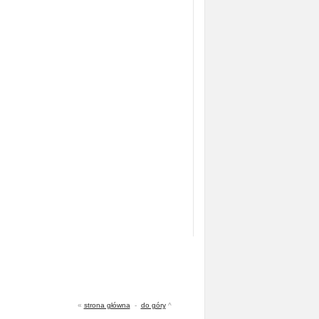
«
strona główna
-
do góry
^