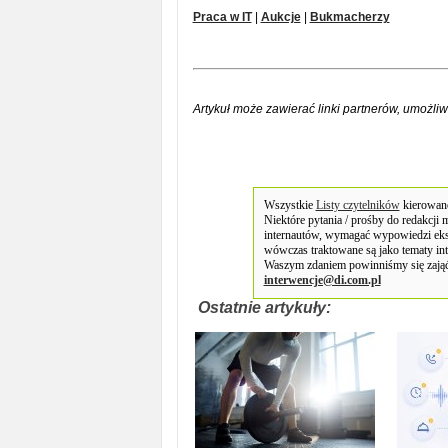
Praca w IT
|
Aukcje
|
Bukmacherzy
Artykuł może zawierać linki partnerów, umożliw
Wszystkie
Listy czytelników
kierowane
Niektóre pytania / prośby do redakcji
internautów, wymagać wypowiedzi eks
wówczas traktowane są jako tematy in
Waszym zdaniem powinniśmy się zająć
interwencje@di.com.pl
Ostatnie artykuły: