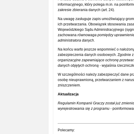
informacyjnego, który polega m.in. na poinformo
zakresie zbierania danych (art. 24).
Na uwagę zasługuje zapis umożliwiający gromad
ich przetwarzania. Obowiązek stosowania zasa
Wojewódzkiego Sądu Administracyjnego (sygn. a
zachowana
równowaga pomiędzy uprawnienie
administratora danych
.
Na końcu warto jeszcze wspomnieć o nałożony
zabezpieczenia danych osobowych. Zgodnie z 
organizacyjne zapewniające ochronę przetwar
danych objętych ochroną
- wyjaśnia rzecznicz
W szczególności należy zabezpieczyć dane p
osobę nieuprawnioną, przetwarzaniem z narus
zniszczeniem.
Aktualizacja
Regulamin Kompanii Graczy został już zmieni
wyrejestrowania się z programu
- poinformował
Polecamy: