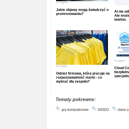
fot.
Magnific
Jakie objawy mogą świadczyć o
AI nie o
przetrenowaniu?
Ale może
telefon.
fot.
gigacon
fot.
Freepik
Cloud Co
bezpłatna
Odzież firmowa, która pracuje na
specjalis
rozpoznawalność marki - co
wybrać dla zespołu?
Tematy pokrewne:
gry komputerowe
GIODO
dane 