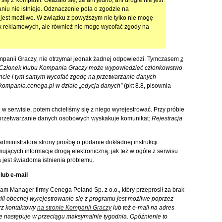
ię z Kompanii. Okazało się, że ani jedno, ani drugie nie jest
niu nie istnieje. Odznaczenie pola o zgodzie na
jest możliwe. W związku z powyższym nie tylko nie mogę
k reklamowych, ale również nie mogę wycofać zgody na
Kompanii Graczy, nie otrzymał jednak żadnej odpowiedzi. Tymczasem
z
Członek klubu Kompania Graczy może wypowiedzieć członkowstwo
ie i tym samym wycofać zgodę na przetwarzanie danych
ompania.cenega.pl w dziale „edycja danych”
(pkt 8.8, pisownia
 w serwisie, potem chcieliśmy się z niego wyrejestrować. Przy próbie
przetwarzanie danych osobowych wyskakuje komunikat:
Rejestracja
administratora strony prośbę o podanie dokładnej instrukcji
mujących informacje drogą elektroniczną, jak też w ogóle z serwisu
 jest świadoma istnienia problemu.
lub e-mail
m Manager firmy Cenega Poland Sp. z o.o., który przeprosił za brak
li obecnej wyrejestrowanie się z programu jest możliwe poprzez
arz kontaktowy
na stronie Kompanii Graczy
lub też e-mail na adres
następuje w przeciągu maksymalnie tygodnia. Opóźnienie to