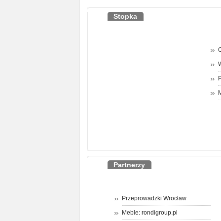
Stopka
O
P
M
Partnerzy
Przeprowadzki Wrocław
Meble: rondigroup.pl