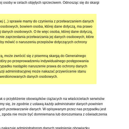
j osoby w celach objętych sprzeciwem. Odnosząc się do skargi
j (...) sprawie mamy do czynienia z przetwarzaniem danych
 osobowych, bowiem osoba, której dane dotyczą, ma prawo
j danych osobowych. O ile więc osoba, której dane dotyczą,
nie zaprzestania przetwarzania jej danych osobowych, które
 by mówić o naruszeniu przepisów dotyczących ochrony
yczą, może zwrócić się z pisemną skargą do Generalnego
który po przeprowadzeniu indywidualnego postępowania
przypadku nastąpiło naruszenie prawa do ochrony danych
cyzji administracyjnej może nakazać przywrócenie stanu
 kwestionowanych danych osobowych.
ak o przybliżenie obowiązków ciążacych na właścicielach serwisów
śmy się, że zgodnie z ustawą
każdy administrator danych powinien
cych przetwarzanie danych
. W opisywanym przez nas przypadku jest
ne, zgoda nie może być domniemana lub dorozumiana z oświadczenia
 nakazuje administratorom danych spełnienie obowiązku