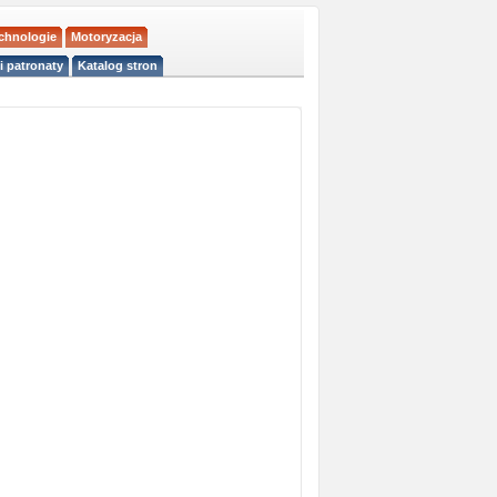
echnologie
Motoryzacja
i patronaty
Katalog stron