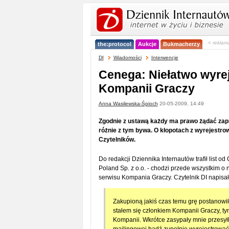
< reklam
the:protocol
Aukcje
Bukmacherzy
DI
Wiadomości
Interwencje
Cenega: Niełatwo wyrej
Kompanii Graczy
Anna Wasilewska-Śpioch
20-05-2009, 14:49
Zgodnie z ustawą każdy ma prawo żądać zap
różnie z tym bywa. O kłopotach z wyrejestr
Czytelników.
Do redakcji Dziennika Internautów trafił list
Poland Sp. z o.o. - chodzi przede wszystkim o
serwisu Kompania Graczy. Czytelnik DI napisał
Zakupioną jakiś czas temu grę postanowił
stałem się członkiem Kompanii Graczy, tym
Kompanii. Wkrótce zasypały mnie przesyłk