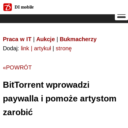
DI mobile
DI mobile
Praca w IT
|
Aukcje
|
Bukmacherzy
Dodaj:
link | artykuł
|
stronę
«POWRÓT
BitTorrent wprowadzi
paywalla i pomoże artystom
zarobić