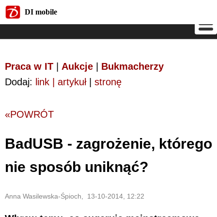
DI mobile
DI mobile
Praca w IT
|
Aukcje
|
Bukmacherzy
Dodaj:
link | artykuł
|
stronę
«POWRÓT
BadUSB - zagrożenie, którego
nie sposób uniknąć?
Anna Wasilewska-Śpioch, 13-10-2014, 12:22