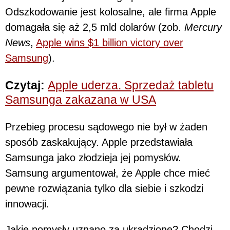
Odszkodowanie jest kolosalne, ale firma Apple
domagała się aż 2,5 mld dolarów (zob.
Mercury
News
,
Apple wins $1 billion victory over
Samsung
).
Czytaj:
Apple uderza. Sprzedaż tabletu
Samsunga zakazana w USA
Przebieg procesu sądowego nie był w żaden
sposób zaskakujący. Apple przedstawiała
Samsunga jako złodzieja jej pomysłów.
Samsung argumentował, że Apple chce mieć
pewne rozwiązania tylko dla siebie i szkodzi
innowacji.
Jakie pomysły uznano za ukradzione? Chodzi