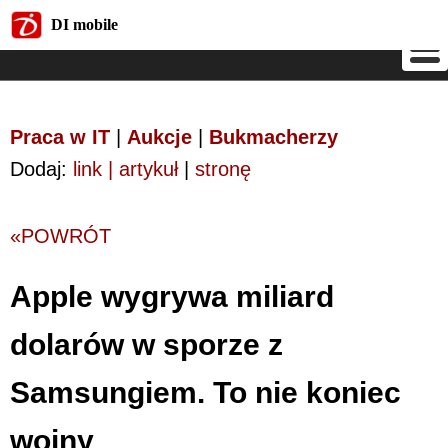
DI mobile
DI mobile
Praca w IT
|
Aukcje
|
Bukmacherzy
Dodaj:
link | artykuł
|
stronę
«POWRÓT
Apple wygrywa miliard
dolarów w sporze z
Samsungiem. To nie koniec
wojny