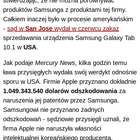
stwierdzając, że nie można porównywać
produktów Samsunga z produktami tej firmy.
Całkiem inaczej było w procesie amerykańskim
-
sąd w
San Jose
wydał w czerwcu zakaz
sprzedawania urządzenia Samsung Galaxy Tab
10.1 w
USA
.
Jak podaje
Mercury News
, kilka godzin temu
ława przysięgłych wydała swój werdykt odnośnie
sporu w USA. Firmie Apple przyznano dokładnie
1.049.343.540 dolarów odszkodowania
za
naruszenia jej patentów przez Samsunga.
Samsungowi nie przyznano żadnych
odszkodowań - sędziowie przysięgli uznali, że
firma Apple nie naruszyła własności
intelektualnej koreańskiego producenta.