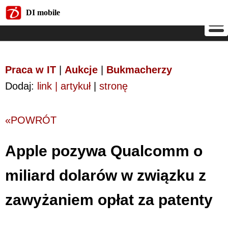
DI mobile
DI mobile
Praca w IT
|
Aukcje
|
Bukmacherzy
Dodaj:
link | artykuł
|
stronę
«POWRÓT
Apple pozywa Qualcomm o
miliard dolarów w związku z
zawyżaniem opłat za patenty