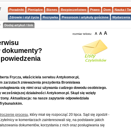
Poradniki
Pieniądze
Biznes
Bezpieczeństwo
Prawo
Dom
Nauka i T
Zdrowie i styl życia
Rozrywka
Pressroom i artykuły gościnne
Wydarzenia 
a
Dodaj artykuł / link
A
A
A
rozmiar tekstu:
erwisu
ł dokumenty?
 powiedzenia
erta Frycza, właściciela serwisu Antykomor.pl,
m zarzutach znieważenia prezydenta Bronisława
sługiwania się nimi oraz używania cudzego dowodu osobistego.
y wcześniejszej działalności Antykomor.pl. Skąd się wzięły
żony. Aktualizacja: na nasze zapytanie odpowiedziała
Trybunalskim.
roczenie procesu
, który miał się rozpocząć 20 lipca. Sąd się zgodził -
ytelnicy w komentarzach zainteresowali się, na podstawie jakich
łszowania dokumentów, korzystania z nich oraz posługiwania się