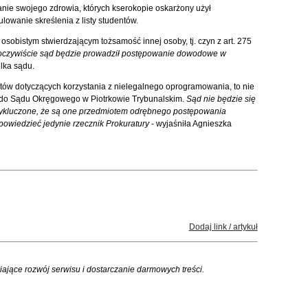
nie swojego zdrowia, których kserokopie oskarżony użył
lowanie skreślenia z listy studentów.
sobistym stwierdzającym tożsamość innej osoby, tj. czyn z art. 275
, oczywiście sąd będzie prowadził postępowanie dowodowe w
lka sądu.
ów dotyczących korzystania z nielegalnego oprogramowania, to nie
ł do Sądu Okręgowego w Piotrkowie Trybunalskim.
Sąd nie będzie się
wykluczone, że są one przedmiotem odrębnego postępowania
ypowiedzieć jedynie rzecznik Prokuratury
- wyjaśniła Agnieszka
Dodaj link / artykuł
iające rozwój serwisu i dostarczanie darmowych treści.