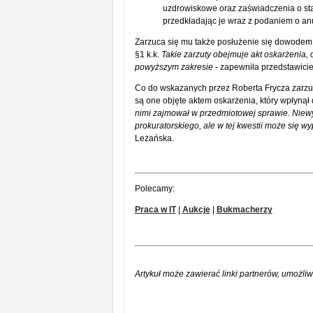
uzdrowiskowe oraz zaświadczenia o sta
przedkładając je wraz z podaniem o anu
Zarzuca się mu także posłużenie się dowodem o
§1 k.k.
Takie zarzuty obejmuje akt oskarżenia
powyższym zakresie
- zapewniła przedstawicie
Co do wskazanych przez Roberta Frycza zarzut
są one objęte aktem oskarżenia, który wpłyną
nimi zajmował w przedmiotowej sprawie. Nie
prokuratorskiego, ale w tej kwestii może się w
Leżańska.
Polecamy:
Praca w IT
|
Aukcje
|
Bukmacherzy
Artykuł może zawierać linki partnerów, umożliw