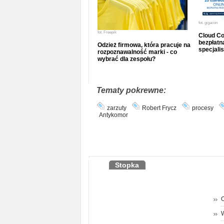
fot.
gigacon
fot.
Freepik
Cloud Co
bezpłatna
Odzież firmowa, która pracuje na
specjalis
rozpoznawalność marki - co
wybrać dla zespołu?
Tematy pokrewne:
zarzuty
Robert Frycz
procesy
Antykomor
Stopka
O