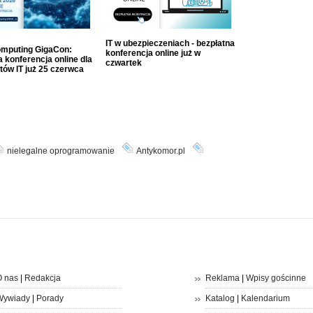
IT w ubezpieczeniach - bezpłatna
mputing GigaCon:
konferencja online już w
 konferencja online dla
czwartek
tów IT już 25 czerwca
nielegalne oprogramowanie
Antykomor.pl
 nas
|
Redakcja
Reklama
|
Wpisy gościnne
Wywiady
|
Porady
Katalog
|
Kalendarium