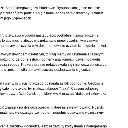
czki Sądu Okręgowego w Piotrkowie Trybunalskim, gdzie miał się
. Szczegółami podzielił się z nami jednak sam oskarżony -
Robert
nt jego wypowiedzi:
w", to sytuacja wygląda następująco: podrobiłem zaświadczenia
po to aby móc je złożyć w dziekanacie mojej uczelni i tym samym
 to jedyny cel użycia w/w dokumentów, nie użyłem ich nigdzie indziej.
ałszywym dowodem osobistym, to tutaj mamy do czynienia z rażącymi
hodzi o to, że do rejestracji domeny antykomor.pl użyłem dowodu
edzą i zgodą. Prokuratura nie pofatygowała się i nie wezwała ojca do
omatu, postanowiła postawić zarzuty posługiwania się cudzym
ła się" w sytuacji i dlaczego postąpiła aż tak pochopnie. Osobiście
 się całe moje życie, by znaleźć jakiegoś "haka". Czasem odnoszę
 towarzysza Dzierżyńskiego, który zwykł mawiać "dajcie mi człowieka,
li) znalazła na dyskach twardych, które mi zarekwirowano. Nośniki
materiały wskazujące, że mogłem popełnić opisywane wyżej czyny
anią zarzutów dochodzą jeszcze zarzuty korzystania z nielegalnego