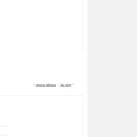
«
strona główna
-
do góry
^