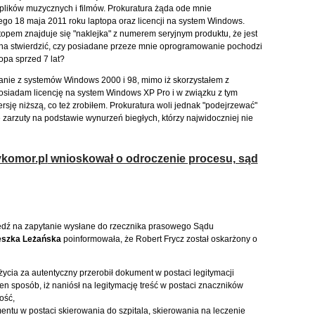
ików muzycznych i filmów. Prokuratura żąda ode mnie
o 18 maja 2011 roku laptopa oraz licencji na system Windows.
ptopem znajduje się "naklejka" z numerem seryjnym produktu, że jest
żna stwierdzić, czy posiadane przeze mnie oprogramowanie pochodzi
opa sprzed 7 lat?
tanie z systemów Windows 2000 i 98, mimo iż skorzystałem z
 posiadam licencję na system Windows XP Pro i w związku z tym
ję niższą, co też zrobiłem. Prokuratura woli jednak "podejrzewać"
e zarzuty na podstawie wynurzeń biegłych, którzy najwidoczniej nie
komor.pl
wnioskował o odroczenie procesu, sąd
iedź na zapytanie wysłane do rzecznika prasowego Sądu
eszka Leżańska
poinformowała, że Robert Frycz został oskarżony o
życia za autentyczny przerobił dokument w postaci legitymacji
en sposób, iż naniósł na legitymację treść w postaci znaczników
ość,
ntu w postaci skierowania do szpitala, skierowania na leczenie