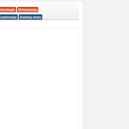
echnologie
Motoryzacja
i patronaty
Katalog stron