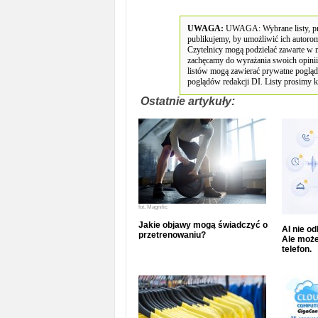
UWAGA:
UWAGA: Wybrane listy, prze
publikujemy, by umożliwić ich autorom
Czytelnicy mogą podzielać zawarte w n
zachęcamy do wyrażania swoich opini
listów mogą zawierać prywatne poglądy
poglądów redakcji DI. Listy prosimy k
Ostatnie artykuły:
fot.
Magnific
Jakie objawy mogą świadczyć o
AI nie o
przetrenowaniu?
Ale może
telefon.