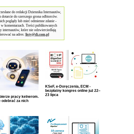
słane do redakcji Dziennika Internautów,
 dotarcie do szerszego grona odbiorców.
ich poglądy lub mieć odmienne zdanie -
i w komentarzach. Treści publikowanych
 internautów, które nie odzwierciedlają
ierować na adres:
listy@di.com.pl
KSeF, e-Doręczenia, ECM -
bezpłatny kongres online już 22–
23 lipca
dbierze pracy kelnerom.
 odebrać za nich