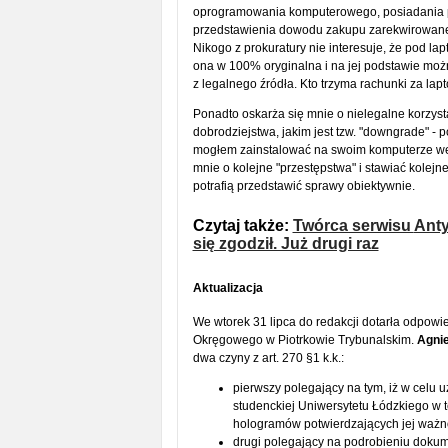
oprogramowania komputerowego, posiadania pl
przedstawienia dowodu zakupu zarekwirowaneg
Nikogo z prokuratury nie interesuje, że pod la
ona w 100% oryginalna i na jej podstawie mo
z legalnego źródła. Kto trzyma rachunki za lapt
Ponadto oskarża się mnie o nielegalne korzys
dobrodziejstwa, jakim jest tzw. "downgrade" -
mogłem zainstalować na swoim komputerze wers
mnie o kolejne "przestępstwa" i stawiać kolejn
potrafią przedstawić sprawy obiektywnie.
Czytaj także:
Twórca serwisu
Anty
się zgodził. Już drugi raz
Aktualizacja
We wtorek 31 lipca do redakcji dotarła odpow
Okręgowego w Piotrkowie Trybunalskim.
Agni
dwa czyny z art. 270 §1 k.k.:
pierwszy polegający na tym, iż w celu u
studenckiej Uniwersytetu Łódzkiego w t
hologramów potwierdzających jej ważn
drugi polegający na podrobieniu dokume