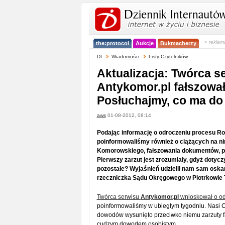
< reklam
the:protocol
Aukcje
Bukmacherzy
DI
Wiadomości
Listy Czytelników
Aktualizacja: Twórca s
Antykomor.pl fałszowa
Posłuchajmy, co ma do
aws
01-08-2012, 08:14
Podając informację o odroczeniu procesu Rob
poinformowaliśmy również o ciążących na ni
Komorowskiego, fałszowania dokumentów, po
Pierwszy zarzut jest zrozumiały, gdyż dotycz
pozostałe? Wyjaśnień udzielił nam sam oskar
rzeczniczka Sądu Okręgowego w Piotrkowie 
Twórca serwisu
Antykomor.pl
wnioskował o od
poinformowaliśmy w ubiegłym tygodniu. Nasi Cz
dowodów wysunięto przeciwko niemu zarzuty fa
cudzym dowodem osobistym.