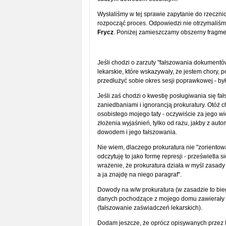
Wysłaliśmy w tej sprawie zapytanie do rzeczni
rozpocząć proces. Odpowiedzi nie otrzymaliśmy
Frycz
. Poniżej zamieszczamy obszerny fragme
Jeśli chodzi o zarzuty "fałszowania dokumentó
lekarskie, które wskazywały, że jestem chory, 
przedłużyć sobie okres sesji poprawkowej - był
Jeśli zaś chodzi o kwestię posługiwania się f
zaniedbaniami i ignorancją prokuratury. Otóż c
osobistego mojego taty - oczywiście za jego wi
złożenia wyjaśnień, tylko od razu, jakby z aut
dowodem i jego fałszowania.
Nie wiem, dlaczego prokuratura nie "zorientowa
odczytuję to jako formę represji - prześwietla
wrażenie, że prokuratura działa w myśl zasady
a ja znajdę na niego paragraf".
Dowody na w/w prokuratura (w zasadzie to bieg
danych pochodzące z mojego domu zawierały 
(fałszowanie zaświadczeń lekarskich).
Dodam jeszcze, że oprócz opisywanych przez P