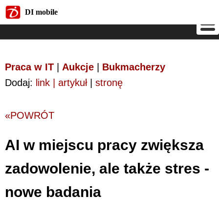
DI mobile
DI mobile
Praca w IT
|
Aukcje
|
Bukmacherzy
Dodaj:
link | artykuł
|
stronę
«POWRÓT
AI w miejscu pracy zwiększa
zadowolenie, ale także stres -
nowe badania