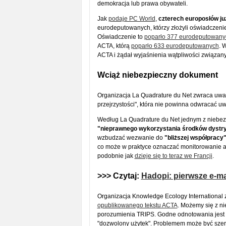
demokracja lub prawa obywateli.
Jak
podaje PC World
,
czterech europosłów j
eurodeputowanych, którzy złożyli oświadczeni
Oświadczenie to
poparło 377 eurodeputowany
ACTA, którą
poparło 633 eurodeputowanych
. 
ACTA i żądał wyjaśnienia wątpliwości związan
Wciąż niebezpieczny dokument
Organizacja La Quadrature du Net zwraca uwagę
przejrzystości", która nie powinna odwracać u
Według La Quadrature du Net jednym z niebez
"nieprawnego wykorzystania środków dystr
wzbudzać wezwanie do
"bliższej współpracy
co może w praktyce oznaczać monitorowanie akt
podobnie jak
dzieje się to teraz we Francji
.
>>> Czytaj:
Hadopi: pierwsze e-ma
Organizacja Knowledge Ecology International 
opublikowanego tekstu ACTA
. Możemy się z n
porozumienia TRIPS. Godne odnotowania jest to
"dozwolony użytek". Problemem może być szero