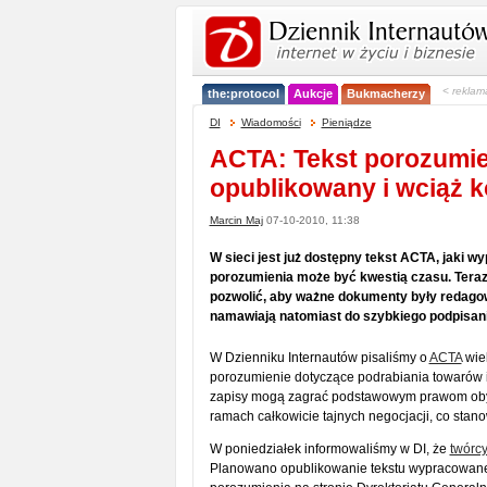
< reklam
the:protocol
Aukcje
Bukmacherzy
DI
Wiadomości
Pieniądze
ACTA: Tekst porozumie
opublikowany i wciąż 
Marcin Maj
07-10-2010, 11:38
W sieci jest już dostępny tekst ACTA, jaki 
porozumienia może być kwestią czasu. Teraz 
pozwolić, aby ważne dokumenty były redago
namawiają natomiast do szybkiego podpisan
W Dzienniku Internautów pisaliśmy o
ACTA
wiel
porozumienie dotyczące podrabiania towarów i 
zapisy mogą zagrać podstawowym prawom obywa
ramach całkowicie tajnych negocjacji, co stan
W poniedziałek informowaliśmy w DI, że
twórc
Planowano opublikowanie tekstu wypracowaneg