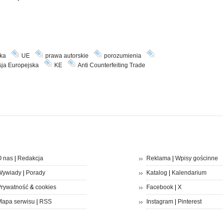
ka
UE
prawa autorskie
porozumienia
ja Europejska
KE
Anti Counterfeiting Trade
 nas
|
Redakcja
Reklama
|
Wpisy gościnne
Wywiady
|
Porady
Katalog
|
Kalendarium
rywatność
&
cookies
Facebook
|
X
apa serwisu
|
RSS
Instagram
|
Pinterest