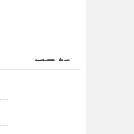
«
strona główna
-
do góry
^