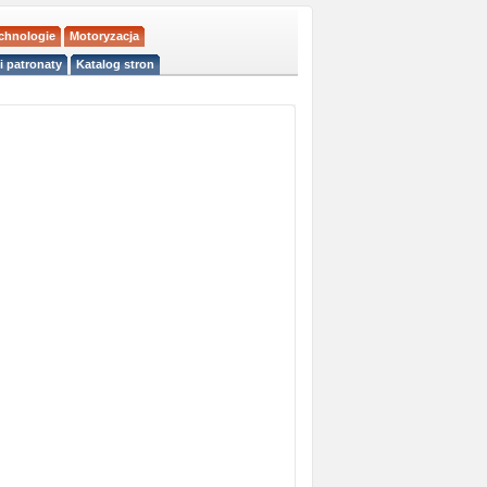
echnologie
Motoryzacja
i patronaty
Katalog stron