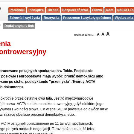
Poradniki
Pieniądze
Biznes
Bezpieczeństwo
Prawo
Dom
Nauka i T
Zdrowie i styl życia
Rozrywka
Pressroom i artykuły gościnne
Wydarzenia 
a
Dodaj artykuł / link
A
A
A
rozmiar tekstu:
nia
kontrowersyjny
wypracowano po tajnych spotkaniach w Tokio. Podpisanie
posłowie i europosłowie mają wybór: bronić demokracji albo
wane po cichu, pod dyktando "przemysłu". Twórcy ACTA
ia dokumentu.
okrotnie przez ostatnie dwa lata. Jest to międzynarodowe
piractwa. ACTA to dokument kontrowersyjny, gdyż niektóre jego
teli i wolności słowa. Co więcej, ACTA powstaje od dwóch lat w
owi rażące obejście procesu demokratycznego.
y ACTA osiągnęli porozumienie
po 11 tajnych spotkaniach.
o po tych rundach negocjacji. Teraz można znaleźć tekst