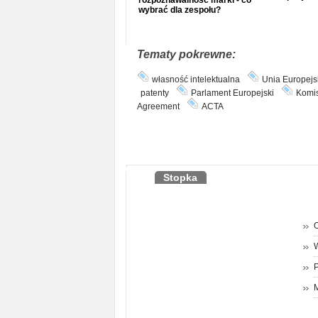
rozpoznawalność marki - co
wybrać dla zespołu?
Tematy pokrewne:
własność intelektualna
Unia Europejs
patenty
Parlament Europejski
Komis
Agreement
ACTA
Stopka
O
P
M