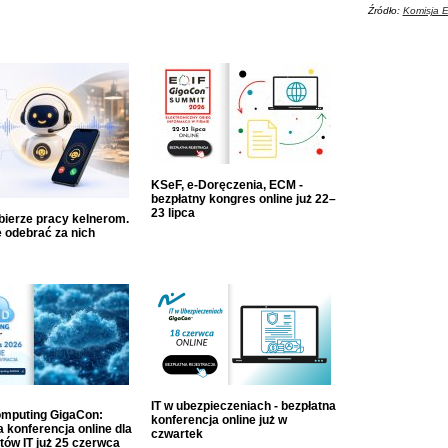
Źródło:
Komisja E
KSeF, e-Doręczenia, ECM -
bezpłatny kongres online już 22–
23 lipca
dbierze pracy kelnerom.
 odebrać za nich
IT w ubezpieczeniach - bezpłatna
mputing GigaCon:
konferencja online już w
 konferencja online dla
czwartek
tów IT już 25 czerwca