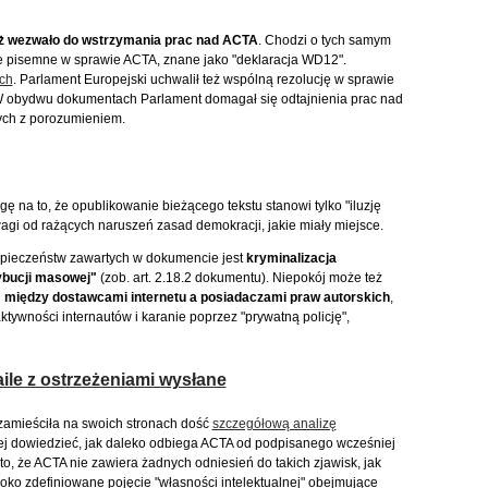
uż wezwało do wstrzymania prac nad ACTA
. Chodzi o tych samym
e pisemne w sprawie ACTA, znane jako "deklaracja WD12".
ch
. Parlament Europejski uchwalił też wspólną rezolucję w sprawie
W obydwu dokumentach Parlament domagał się odtajnienia prac nad
ych z porozumieniem.
 na to, że opublikowanie bieżącego tekstu stanowi tylko "iluzję
wagi od rażących naruszeń zasad demokracji, jakie miały miejsce.
pieczeństw zawartych w dokumencie jest
kryminalizacja
ybucji masowej"
(zob. art. 2.18.2 dokumentu). Niepokój może też
" między dostawcami internetu a posiadaczami praw autorskich
,
ywności internautów i karanie poprzez "prywatną policję",
ile z ostrzeżeniami wysłane
zamieściła na swoich stronach dość
szczegółową analizę
iej dowiedzieć, jak daleko odbiega ACTA od podpisanego wcześniej
, że ACTA nie zawiera żadnych odniesień do takich zjawisk, jak
ko zdefiniowane pojęcie "własności intelektualnej" obejmujące