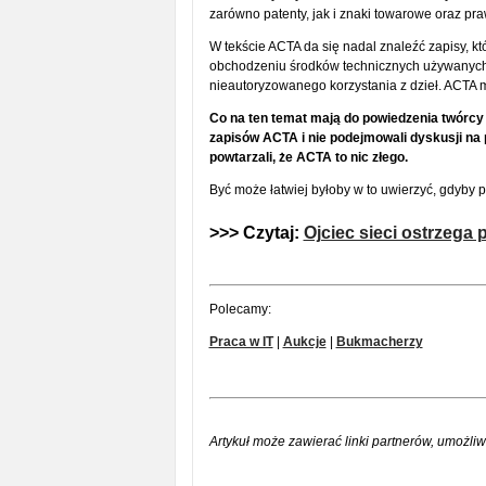
zarówno patenty, jak i znaki towarowe oraz pra
W tekście ACTA da się nadal znaleźć zapisy, k
obchodzeniu środków technicznych używanych 
nieautoryzowanego korzystania z dzieł. ACTA
Co na ten temat mają do powiedzenia twórcy 
zapisów ACTA i nie podejmowali dyskusji n
powtarzali, że ACTA to nic złego.
Być może łatwiej byłoby w to uwierzyć, gdyby 
>>> Czytaj:
Ojciec sieci ostrzega
Polecamy:
Praca w IT
|
Aukcje
|
Bukmacherzy
Artykuł może zawierać linki partnerów, umożliw