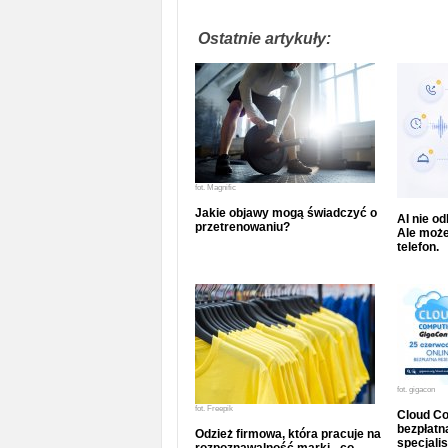
Ostatnie artykuły:
fot.
Magnific
Jakie objawy mogą świadczyć o
AI nie o
przetrenowaniu?
Ale może
telefon.
fot.
gigacon
fot.
Freepik
Cloud Co
bezpłatna
Odzież firmowa, która pracuje na
specjalis