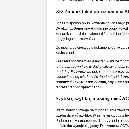
porozumienia na stronie Dyrektoriatu Generaln
>>> Zobacz
tekst porozumienia 
Już sam sposób opublikowania powyższego plik
Dyrektoriat Generalny Handlu nie opublikował t
komunikatu pt.
Joint statement from all the Neg
mogły tego nie zauważyć.
Co można powiedzieć o dokumencie? To zależy 
zachwyceni.
-
Ten tekst odzwierciedla postęp w walce z pod
rujnują pracowników w USA i cały świat dobr
produkty. Przywództwo pokazane przez naszyc
stanowi mocną wiadomość do piratów i fałszerz
pracować szybko z partnerami, aby sfinalizow
reprezentant do spraw handlu.
Szybko, szybko, musimy mieć AC
Warto zwrócić uwagę na to ponaglanie zawart
trzeba działać szybko
. Właśnie teraz, gdy z 
Parlamentu Europejskiego, którzy zgodnie z pr
pośpiechu wydaje się jasny. Dla twórców ACTA 