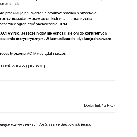
wa autorskie.
tóre przewidują np. tworzenie środków prawnych przeciwko
przez posiadaczy praw autorskich w celu ograniczenia
 może więc ograniczyć obchodzenie DRM.
ACTA? Nic. Jeszcze nigdy nie odnosili się oni do konkretnych
a poziomie merytorycznym. W komunikatach i dyskusjach zawsze
proces tworzenia ACTA wyglądał inaczej.
 przed zarazą prawną
Dodaj link / artykuł
iające rozwój serwisu i dostarczanie darmowych treści.