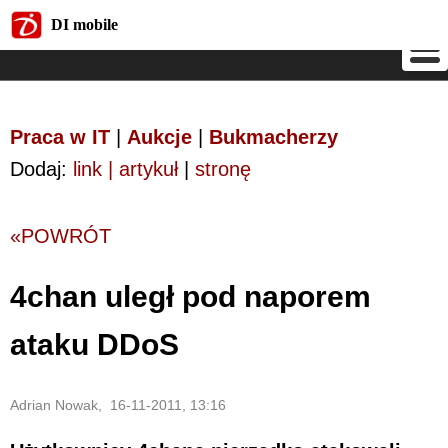
DI mobile
DI mobile
Praca w IT
|
Aukcje
|
Bukmacherzy
Dodaj:
link | artykuł
|
stronę
«POWRÓT
4chan uległ pod naporem
ataku DDoS
Adrian Nowak, 16-11-2011, 13:16