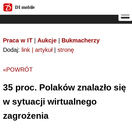
DI mobile
DI mobile
Praca w IT
|
Aukcje
|
Bukmacherzy
Dodaj:
link | artykuł
|
stronę
«POWRÓT
35 proc. Polaków znalazło się
w sytuacji wirtualnego
zagrożenia