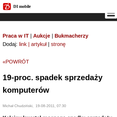
DI mobile
DI mobile
Praca w IT
|
Aukcje
|
Bukmacherzy
Dodaj:
link | artykuł
|
stronę
«POWRÓT
19-proc. spadek sprzedaży
komputerów
Michał Chudziński, 19-08-2011, 07:30