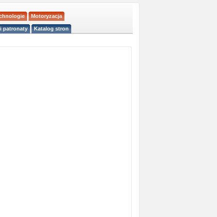
echnologie
Motoryzacja
i patronaty
Katalog stron