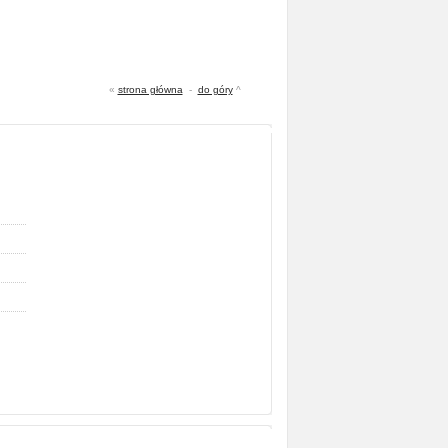
«
strona główna
-
do góry
^