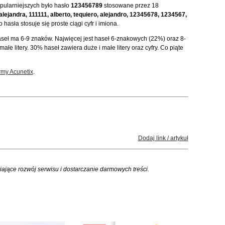
opularniejszych było hasło
123456789
stosowane przez 18
alejandra, 111111, alberto, tequiero, alejandro, 12345678, 1234567,
hasła stosuje się proste ciągi cyfr i imiona.
aseł ma 6-9 znaków. Najwięcej jest haseł 6-znakowych (22%) oraz 8-
łe litery. 30% haseł zawiera duże i małe litery oraz cyfry. Co piąte
rmy Acunetix
.
Dodaj link / artykuł
iające rozwój serwisu i dostarczanie darmowych treści.