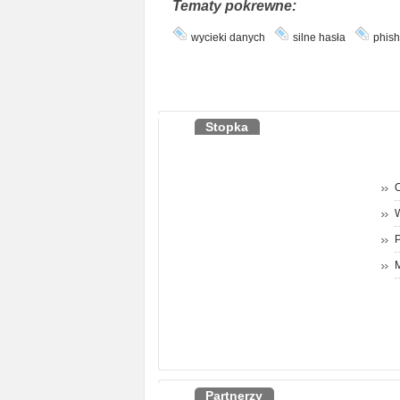
Tematy pokrewne:
wycieki danych
silne hasła
phish
Stopka
O
P
M
Partnerzy