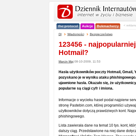
< reklam
the:protocol
Aukcje
Bukmacherzy
DI
Wiadomości
Bezpieczeństwo
123456 - najpopularnie
Hotmail?
Marcin Maj
08-10-2009, 11:53
Hasła użytkowników poczty Hotmail, Gmail, Y
pozyskano je w wyniku ataku phishingowego. 
ujawnione hasła. Okazało się, że użytkownicy
popularne są ciągi cyfr i imiona.
Informacje o wycieku haseł podał najpierw ser
stronę Pastebin.com, której programiści używaj
użytkowników dotyczą prawdziwych kont. Najp
phishingowego.
Lista zawierała dane na temat 10 tys. kont, któr
dalszy ciąg. Przedstawione na niej dane dotycz