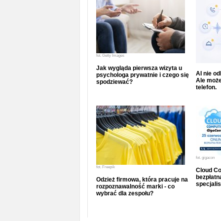
fot.
Getty Images
Jak wygląda pierwsza wizyta u
AI nie o
psychologa prywatnie i czego się
Ale może
spodziewać?
telefon.
fot.
gigacon
fot.
Freepik
Cloud Co
bezpłatna
Odzież firmowa, która pracuje na
specjalis
rozpoznawalność marki - co
wybrać dla zespołu?