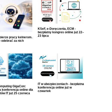
KSeF, e-Doręczenia, ECM -
bezpłatny kongres online już 22–
23 lipca
dbierze pracy kelnerom.
 odebrać za nich
IT w ubezpieczeniach - bezpłatna
mputing GigaCon:
konferencja online już w
 konferencja online dla
czwartek
tów IT już 25 czerwca