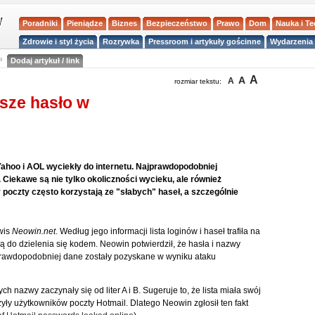
Poradniki
Pieniądze
Biznes
Bezpieczeństwo
Prawo
Dom
Nauka i T
Zdrowie i styl życia
Rozrywka
Pressroom i artykuły gościnne
Wydarzenia 
a
Dodaj artykuł / link
A
A
A
rozmiar tekstu:
jsze hasło w
ahoo i AOL wyciekły do internetu. Najprawdopodobniej
Ciekawe są nie tylko okoliczności wycieku, ale również
 poczty często korzystają ze "słabych" haseł, a szczególnie
wis
Neowin.net
. Według jego informacji lista loginów i haseł trafiła na
ą do dzielenia się kodem. Neowin potwierdził, że hasła i nazwy
rawdopodobniej dane zostały pozyskane w wyniku ataku
ych nazwy zaczynały się od liter A i B. Sugeruje to, że lista miała swój
yły użytkowników poczty Hotmail. Dlatego Neowin zgłosił ten fakt