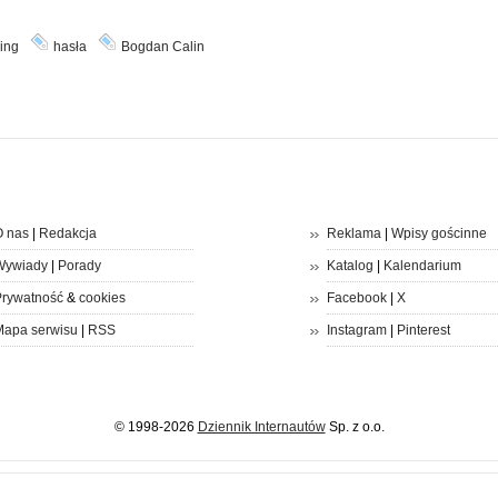
ing
hasła
Bogdan Calin
 nas
|
Redakcja
Reklama
|
Wpisy gościnne
Wywiady
|
Porady
Katalog
|
Kalendarium
rywatność
&
cookies
Facebook
|
X
apa serwisu
|
RSS
Instagram
|
Pinterest
© 1998-2026
Dziennik Internautów
Sp. z o.o.