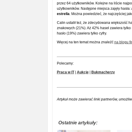
przez 64 użytkowników. Kolejne na liście najp
użytkowników. Następne miejsca zajęły hasła:
estrella
. Można powiedzieć, że najczęściej jako 
Calin ustalił też, że zdecydowana większość h
znakowych (21%). Aż 42% haseł zawiera tylko ma
hasło (19%) zawiera tylko cyfry.
Więcej na ten temat można znaleźć
na blogu fi
Polecamy:
Praca w IT
|
Aukcje
|
Bukmacherzy
Artykuł może zawierać linki partnerów, umożliw
Ostatnie artykuły: