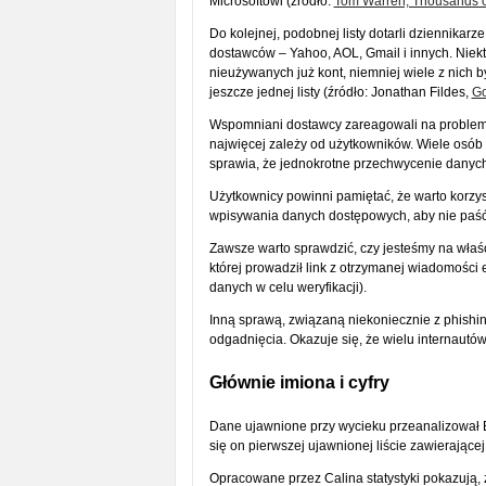
Microsoftowi (źródło:
Tom Warren, Thousands o
Do kolejnej, podobnej listy dotarli dziennikarz
dostawców – Yahoo, AOL, Gmail i innych. Niektó
nieużywanych już kont, niemniej wiele z nich b
jeszcze jednej listy (źródło: Jonathan Fildes,
Go
Wspomniani dostawcy zareagowali na problem 
najwięcej zależy od użytkowników. Wiele osób 
sprawia, że jednokrotne przechwycenie danyc
Użytkownicy powinni pamiętać, że warto korzys
wpisywania danych dostępowych, aby nie paść
Zawsze warto sprawdzić, czy jesteśmy na właści
której prowadził link z otrzymanej wiadomości 
danych w celu weryfikacji).
Inną sprawą, związaną niekoniecznie z phishin
odgadnięcia. Okazuje się, że wielu internautów 
Głównie imiona i cyfry
Dane ujawnione przy wycieku przeanalizował Bo
się on pierwszej ujawnionej liście zawierające
Opracowane przez Calina statystyki pokazują, ż