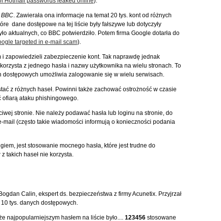
f Hotmail passwords leaked online
).
e
BBC
. Zawierała ona informacje na temat 20 tys. kont od różnych
re dane dostępowe na tej liście były fałszywe lub dotyczyły
yło aktualnych, co BBC potwierdziło. Potem firma Google dotarła do
ogle targeted in e-mail scam
).
i zapowiedzieli zabezpieczenie kont. Tak naprawdę jednak
korzysta z jednego hasła i nazwy użytkownika na wielu stronach. To
h dostępowych umożliwia zalogowanie się w wielu serwisach.
tać z różnych haseł. Powinni także zachować ostrożność w czasie
 ofiarą ataku phishingowego.
wej stronie. Nie należy podawać hasła lub loginu na stronie, do
e-mail (często takie wiadomości informują o konieczności podania
giem, jest stosowanie mocnego hasła, które jest trudne do
z takich haseł nie korzysta.
gdan Calin, ekspert ds. bezpieczeństwa z firmy Acunetix. Przyjrzał
j 10 tys. danych dostępowych.
e najpopularniejszym hasłem na liście było....
123456
stosowane