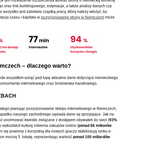
k (w tym rozważenie rozszerzenia adresu strony o niemiecką domenę
o oraz link buildingowego, estymacje, a także analizy danych czy
 wszystko jest zaledwie cząstką pracy, którą należy włożyć, by
tycja czasu i kapitału w
pozycjonowanie strony w Niemczech
może
mczech – dlaczego warto?
zede wszystkim wziąć pod lupę aktualne dane dotyczące niemieckiego
konsumenta internetowego oraz środowiska handlowego.
CZBACH
dlatego planując pozycjonowanie sklepu internetowego w Niemczech,
zypadku naszego zachodniego sąsiada dane są sprzyjające. Jak na
 już unormować kwestie związane z dostępem obywateli do sieci (
93%
o wykształcił kulturę robienia zakupów online (
ponad 66 milionów
m się powinny z korzystną dla nowych graczy stabilizacją rynku e-
n mocną 5. lokatę, reprezentując wartość
ponad 100 miliardów