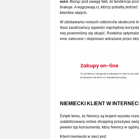
euro
. Biorąc pod uwagę fakt, że tendencje poz
brakuje. A wygrywają ci, którzy potrafią dotrz
klientów stałych.
W zdobywaniu nowych odbiorców skuteczne bę
Nasi zaodrzańscy sąsiedzi najchętniej korzyst
niej powinniśmy się skupić. Rzetelna optymaliza
inne zalecone i stopniowo wdrażane przez eks
NIEMIECKI KLIENT W INTERNEC
Dzięki temu, że Niemcy są krajem wysoko rozwi
ustabilizowany online shopping przeżywa swój 
pewien typ konsumenta, który Niemcy w ogólny
Klient niemiecki w sieci jest: