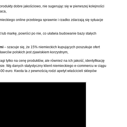
rodukty dobre jakościowo, nie sugerując się w pierwszej kolejności
raca,
mieckiego online przebiega sprawnie i rzadko zdarzają się sytuacje
 lub markę, powróci po nie, co ułatwia budowanie bazy stałych
mi
– szacuje się, że 15% niemieckich kupujących poszukuje ofert
dawców polskich jest zjawiskiem korzystnym,
gi tylko na cenę produktów, ale również na ich jakość, identyfikację
iesie. Wg danych statystyczny klient niemieckiego e-commercu w ciągu
0 euro. Kwota ta z pewnością rodzi apetyt właścicieli sklepów