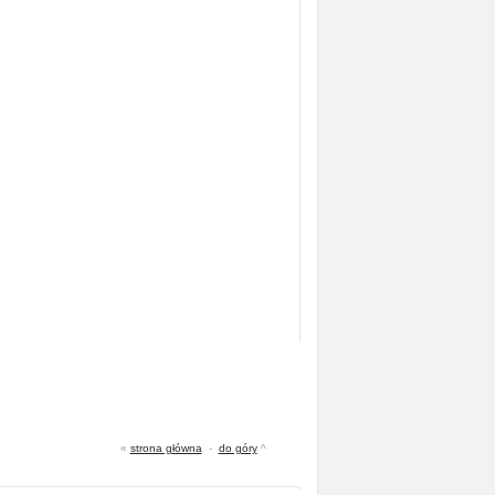
«
strona główna
-
do góry
^