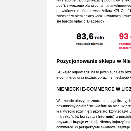
jak i jego pełną optymalizację pod nowy ryne
„.de”), stworzenie planu content marketingoweg
prawidłowe określenie wskaźników KPI. Choć to
zaistnieć w niemieckich wyszukiwarkach, inwes
się bardzo opłacić. Dlaczego?
Pozycjonowanie sklepu w Nie
Szukając odpowiedzi na to pytanie, należy pr
e-commercu oraz poznać obraz niemieckiego 
NIEMIECKI E-COMMERCE W LI
W biznesie olbrzymie znaczenie mają liczby, 
powinniśmy opierać się właśnie na nich. W pr
kraj wysoko rozwinięty przystało, który zdążył
mieszkańców korzysta z Internetu
), a ponadt
obywateli kupuje w sieci
), Niemcy kojarzyć na
commerce. W perspektywie światowej zajmuje o