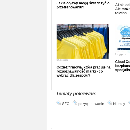
Jakie objawy mogą świadczyć o
AI nie o
przetrenowaniu?
Ale może
telefon.
fot.
gigacon
fot.
Freepik
Cloud Co
bezpłatna
Odzież firmowa, która pracuje na
specjalis
rozpoznawalność marki - co
wybrać dla zespołu?
Tematy pokrewne:
SEO
pozycjonowanie
Niemcy