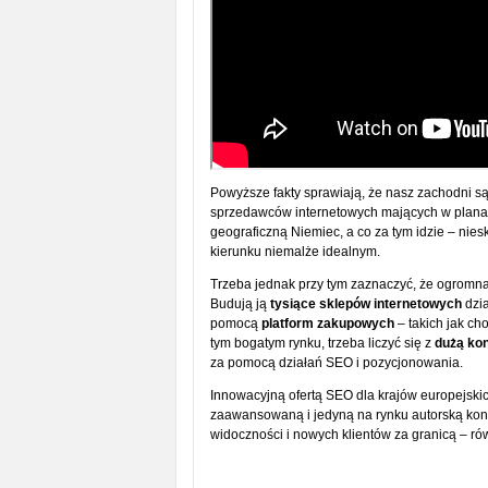
Powyższe fakty sprawiają, że nasz zachodni są
sprzedawców internetowych mających w planac
geograficzną Niemiec, a co za tym idzie – nie
kierunku niemalże idealnym.
Trzeba jednak przy tym zaznaczyć, że ogromna
Budują ją
tysiące sklepów internetowych
dzia
pomocą
platform zakupowych
– takich jak c
tym bogatym rynku, trzeba liczyć się z
dużą ko
za pomocą działań SEO i pozycjonowania.
Innowacyjną ofertą SEO dla krajów europejski
zaawansowaną i jedyną na rynku autorską ko
widoczności i nowych klientów za granicą – r