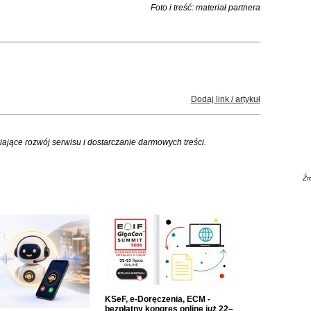
Foto i treść: materiał partnera
Dodaj link / artykuł
iające rozwój serwisu i dostarczanie darmowych treści.
Źr
KSeF, e-Doręczenia, ECM -
bezpłatny kongres online już 22–