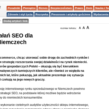
Poradniki
Pieniądze
Biznes
Bezpieczeństwo
Prawo
Dom
Nauka i T
Zdrowie i styl życia
Rozrywka
Pressroom i artykuły gościnne
Wydarzenia 
a
Dodaj artykuł / link
A
A
A
rozmiar tekstu:
ałań SEO dla
 Niemczech
 e-commerce, chcąc utorować sobie drogę do zachodnich rynków i
strategię rozszerzania swojej działalności na rynek niemiecki.
nerów gospodarczych Polski – okazują się być kierunkiem
 nabywczych tamtejszych klientów, ale również ze względu na
ch lat, które pokazują, jak aktualnie prezentuje się sytuacja
i czekają na jego nowych graczy.
nsję internetowego rynku sprzedażowego w Niemczech powinno
strategii SEO, na podstawie której możliwe będzie wdrożenie
fimy do niemieckich konsumentów.
 wykonanie rzetelnych audytów użyteczności sklepu internetowego,