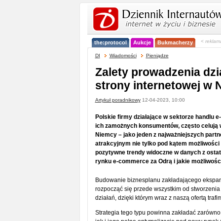
< reklam
the:protocol
Aukcje
Bukmacherzy
DI
Wiadomości
Pieniądze
Zalety prowadzenia dzi
strony internetowej w
Artykuł poradnikowy
12-04-2023, 10:00
Polskie firmy działające w sektorze handlu
ich zamożnych konsumentów, często celują w 
Niemcy – jako jeden z najważniejszych part
atrakcyjnym nie tylko pod kątem możliwości
pozytywne trendy widoczne w danych z ostatni
rynku e-commerce za Odrą i jakie możliwośc
Budowanie biznesplanu zakładającego ekspa
rozpocząć się przede wszystkim od stworzenia 
działań, dzięki którym wraz z naszą ofertą tra
Strategia tego typu powinna zakładać zarówno