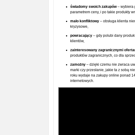
świadomy swoich zakupów
– wybiera p
parametrem ceny, i po takie produkty w
mało konfliktowy
– obsługa klienta nie
kryzysowe,
powracający
– gdy polubi dany produkt
klientów,
zainteresowany zagranicznymi oferta
produktów zagranicznych, co dla sprze
zamożny
– dzięki czemu nie zwraca uwa
marki czy przesłanie, jakie ta z sobą n
roku wydaje na zakupy online ponad 140
internetowych.