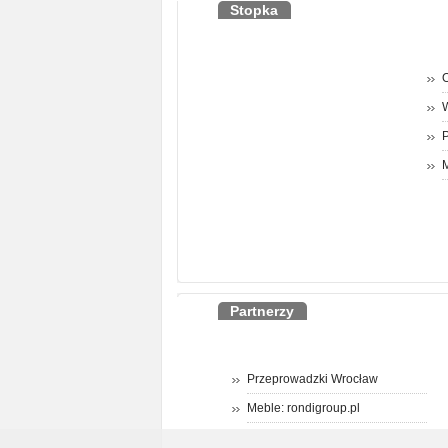
Stopka
O
P
M
Partnerzy
Przeprowadzki Wrocław
Meble: rondigroup.pl