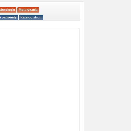
echnologie
Motoryzacja
i patronaty
Katalog stron