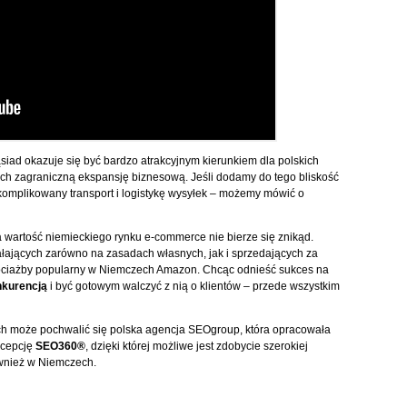
siad okazuje się być bardzo atrakcyjnym kierunkiem dla polskich
h zagraniczną ekspansję biznesową. Jeśli dodamy do tego bliskość
skomplikowany transport i logistykę wysyłek – możemy mówić o
 wartość niemieckiego rynku e-commerce nie bierze się znikąd.
łających zarówno na zasadach własnych, jak i sprzedających za
hociażby popularny w Niemczech Amazon. Chcąc odnieść sukces na
nkurencją
i być gotowym walczyć z nią o klientów – przede wszystkim
ch może pochwalić się polska agencja SEOgroup, która opracowała
ncepcję
SEO360®
, dzięki której możliwe jest zdobycie szerokiej
ównież w Niemczech.