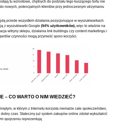
ostają tu wzrostowe, chętnych do podziału tego kuszącego tortu nie
eć do nowych, potencjalnych klientów przy jednoczesnym utrzymaniu
dą przede wszystkim działania pozycjonujące w wyszukiwarkach.
ają z wyszukiwarki Google
(94% użytkowników),
więc to właśnie na
cja witryny sklepu, działania link buildingu czy content marketingu i
pertów czynności mogą przynieść sporo korzyści.
IE – CO WARTO O NIM WIEDZIEĆ?
niętym, w którym z Internetu korzysta niemalże całe społeczeństwo,
dobry czas. Stateczny już system zakupów online zdołał wykształcić
m spojrzeniu reprezentują.