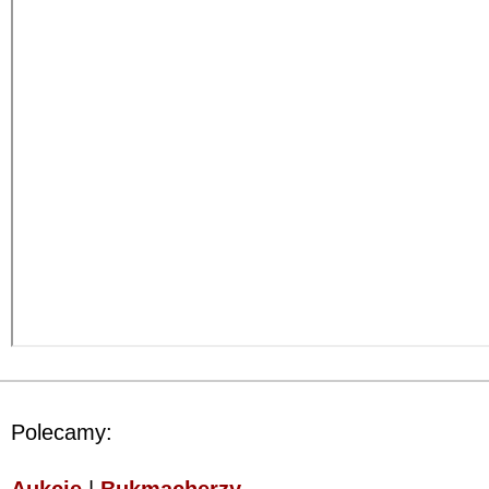
Polecamy:
Aukcje
|
Bukmacherzy