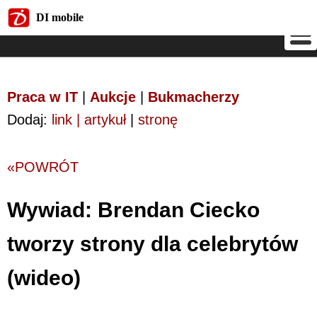
DI mobile
DI mobile
Praca w IT
|
Aukcje
|
Bukmacherzy
Dodaj:
link | artykuł
|
stronę
«POWRÓT
Wywiad: Brendan Ciecko
tworzy strony dla celebrytów
(wideo)