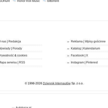
ISOHunt
Honor Roll Music
bittorrent
 nas
|
Redakcja
Reklama
|
Wpisy gościnne
Wywiady
|
Porady
Katalog
|
Kalendarium
rywatność
&
cookies
Facebook
|
X
apa serwisu
|
RSS
Instagram
|
Pinterest
© 1998-2026
Dziennik Internautów
Sp. z o.o.