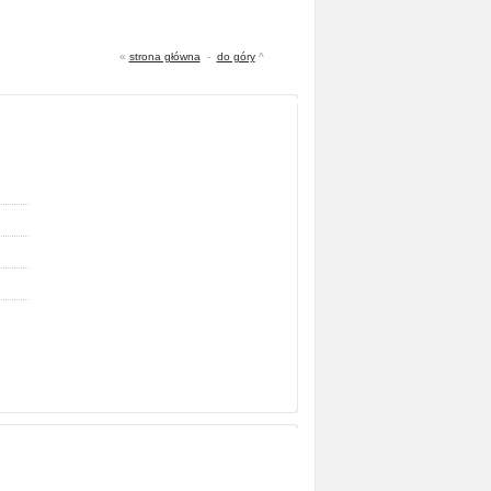
«
strona główna
-
do góry
^