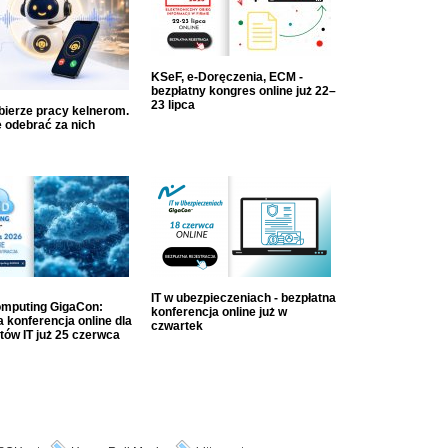
KSeF, e-Doręczenia, ECM -
bezpłatny kongres online już 22–
23 lipca
dbierze pracy kelnerom.
 odebrać za nich
IT w ubezpieczeniach - bezpłatna
mputing GigaCon:
konferencja online już w
 konferencja online dla
czwartek
tów IT już 25 czerwca