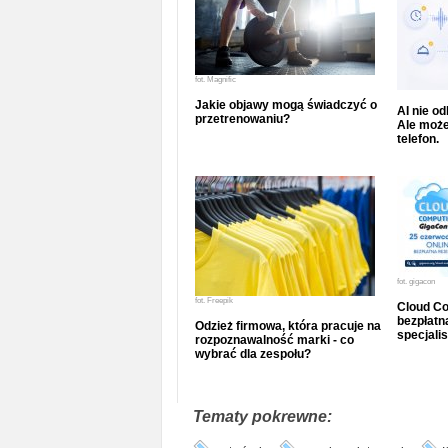
fot.
Magnific
Jakie objawy mogą świadczyć o
AI nie o
przetrenowaniu?
Ale może
telefon.
fot.
gigacon
fot.
Freepik
Cloud Co
bezpłatna
Odzież firmowa, która pracuje na
specjalis
rozpoznawalność marki - co
wybrać dla zespołu?
Tematy pokrewne: