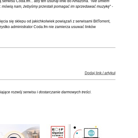
ą serwisu Coda.fm... aby ten usunął linki do Amazona. "
Nie umiem
śba: mówią nam, żebyśmy przestali pomagać im sprzedawać muzykę
" -
ęcia się sklepu od jakichkolwiek powiązań z serwisami BitTorrent,
zystko administrator Coda.fm nie zamierza usuwać linków
Dodaj link / artykuł
iające rozwój serwisu i dostarczanie darmowych treści.