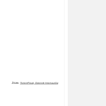
Źródło:
TorrentFreak, Dziennik Internautów