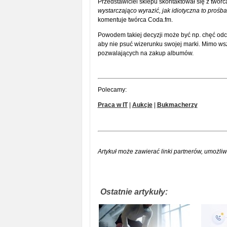
Przedstawiciel sklepu skontaktował się z twórc
wystarczająco wyrazić, jak idiotyczna to pro
komentuje twórca Coda.fm.
Powodem takiej decyzji może być np. chęć odci
aby nie psuć wizerunku swojej marki. Mimo ws
pozwalających na zakup albumów.
Polecamy:
Praca w IT
|
Aukcje
|
Bukmacherzy
Artykuł może zawierać linki partnerów, umożliw
Ostatnie artykuły: