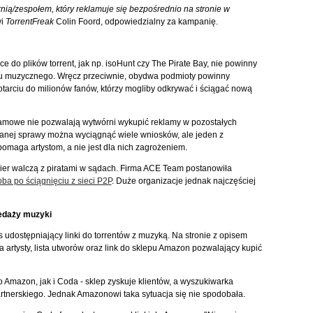
ią/zespołem, który reklamuje się bezpośrednio na stronie w
wi
TorrentFreak
Colin Foord, odpowiedzialny za kampanię.
 do plików torrent, jak np. isoHunt czy The Pirate Bay, nie powinny
słu muzycznego. Wręcz przeciwnie, obydwa podmioty powinny
tarciu do milionów fanów, którzy mogliby odkrywać i ściągać nową
amowe nie pozwalają wytwórni wykupić reklamy w pozostałych
ywanej sprawy można wyciągnąć wiele wniosków, ale jeden z
pomaga artystom, a nie jest dla nich zagrożeniem.
ier walczą z piratami w sądach. Firma ACE Team postanowiła
doba po ściągnięciu z sieci P2P
. Duże organizacje jednak najczęściej
edaży muzyki
s udostępniający linki do torrentów z muzyką. Na stronie z opisem
a artysty, lista utworów oraz link do sklepu Amazon pozwalający kupić
no Amazon, jak i Coda - sklep zyskuje klientów, a wyszukiwarka
rtnerskiego. Jednak Amazonowi taka sytuacja się nie spodobała.