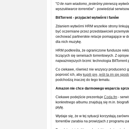
"
O ile nam wiadomo, jesteśmy pierwszą wytwórn
wyszukiwarce torrentów
" - powiedział serwiso
BitTorrent - przyjaciel wytwórni i fanów
Zdaniem wytwórni HRM wszelkie strony linkujące
być oczerniane przez przedstawicieli przemy
cechować partnerskie relacje pomagające w do
dla nich muzykę.
HRM podkreśla, że ograniczone fundusze rekl
liczących się serwisach torrentowych. Z opis
najważniejszych brzmi: technologia BitTorrent 
Co ciekawe, również nie wszyscy producenci g
poprosić ich, aby
kupili grę, jeśli ta im się spo
podchodzą inaczej do tego tematu.
Amazon nie chce darmowego wsparcia sprz
Ciekawe podejście prezentuje
Coda.fm
- serwi
konkretnego albumu znajdują się m.in. biografi
płytę.
Wydaje się, że w tej sytuacji korzystają zarów
torrentów zarabia na prowizjach z programu pa