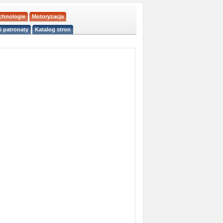
echnologie
Motoryzacja
i patronaty
Katalog stron