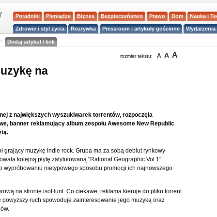
Poradniki
Pieniądze
Biznes
Bezpieczeństwo
Prawo
Dom
Nauka i T
Zdrowie i styl życia
Rozrywka
Pressroom i artykuły gościnne
Wydarzenia 
a
Dodaj artykuł / link
A
A
A
rozmiar tekstu:
muzykę na
nej z największych wyszukiwarek torrentów, rozpoczęła
awe, banner reklamujący album zespołu Awesome New Republic
tą.
grający muzykę indie rock. Grupa ma za sobą debiut rynkowy
wała kolejną płytę zatytułowaną "Rational Geographic Vol 1".
ję o wypróbowaniu nietypowego sposobu promocji ich najnowszego
ą na stronie isoHunt. Co ciekawe, reklama kieruje do pliku torrent
e powyższy ruch spowoduje zainteresowanie jego muzyką oraz
nów.