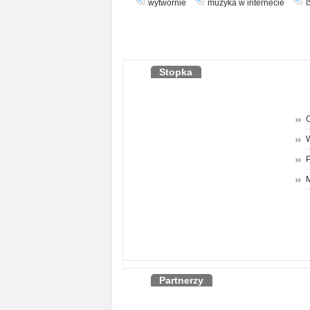
wytwórnie
muzyka w internecie
Stopka
O
P
M
Partnerzy