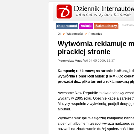
< reklam
the:protocol
Aukcje
Bukmacherzy
DI
Wiadomości
Pieniądze
Wytwórnia reklamuje 
pirackiej stronie
Przemysław Mugeński
04-05-2009, 12:37
Kampanię reklamową na stronie isoHunt, jed
wytwórnia Honor Roll Music (HRM). Co ciek
prowadzi do... pliku torrent z reklamowaną pły
Awesome New Republic to dwuosobowy zespół 
wydany w 2005 roku. Obecnie kapela zarejestro
Muzycy, wspólnie z wytwórnią, podjęli decyz
albumu.
Wydawca wykupił miesięczną kampanię bannerow
z pełnym albumem. Zespół wyraża nadzieję, ż
pozwoli na zbudowanie dużej społeczności fa