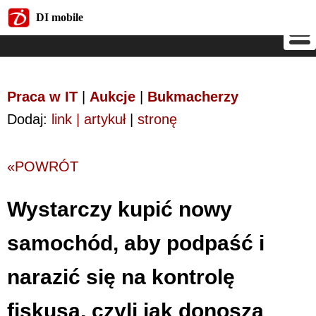
DI mobile
DI mobile
Praca w IT
|
Aukcje
|
Bukmacherzy
Dodaj:
link | artykuł
|
stronę
«POWRÓT
Wystarczy kupić nowy
samochód, aby podpaść i
narazić się na kontrolę
fiskusa, czyli jak donoszą