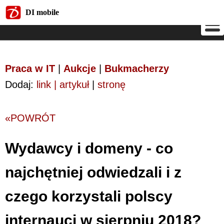
DI mobile
DI mobile
Praca w IT
|
Aukcje
|
Bukmacherzy
Dodaj:
link | artykuł
|
stronę
«POWRÓT
Wydawcy i domeny - co
najchętniej odwiedzali i z
czego korzystali polscy
internauci w sierpniu 2018?